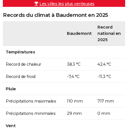
Les villes les plus venteuses
Records du climat à Baudemont en 2025
Record
Baudemont
national en
2025
Températures
Record de chaleur
38,3 °C
42,4 °C
Record de froid
-7,4 °C
-11,3 °C
Pluie
Précipitations maximales
110 mm
717 mm
Précipitations minimales
29 mm
0 mm
Vent