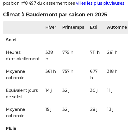
position n°8 497 du classement des
villes les plus pluvieuses
.
Climat à Baudemont par saison en 2025
Hiver
Printemps
Eté
Automne
Soleil
Heures
338
775 h
711 h
261 h
d'ensoleillement
h
Moyenne
361 h
757 h
677
318 h
nationale
h
Equivalent jours
14 j
32 j
30 j
11 j
de soleil
Moyenne
15 j
32 j
28 j
13 j
nationale
Pluie