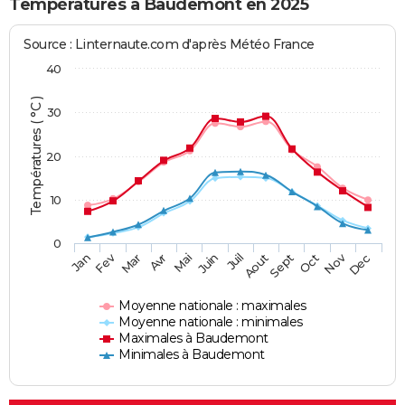
Températures à Baudemont en 2025
Source : Linternaute.com d'après Météo France
40
Températures ( °C )
30
20
10
0
Fev
Nov
Jan
Mar
Avr
Mai
Juin
Juil
Aout
Sept
Oct
Dec
Moyenne nationale : maximales
Moyenne nationale : minimales
Maximales à Baudemont
Minimales à Baudemont