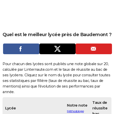
City break
Voyage de noces
Climat
Destinations
Voyage nature
Forum
+
PHOTO
GUIDES D'ACHAT
BONS PLANS
Quel est le meilleur lycée près de Baudemont ?
CARTE DE VOEUX
Carte Bonne année
Carte Pâques
Carte de Noël
Carte Saint-Valentin
Carte d'anniversaire
DICTIONNAIRE
Biographies
Expressions
Dictionnaire
Citations
Proverbes
PROGRAMME TV
Pour chacun des lycées sont publiés une note globale sur 20,
COPAINS D'AVANT
calculée par Linternaute.com et le taux de réussite au bac de
ses lycéens. Cliquez sur le nom du lycée pour consulter toutes
Se connecter
Collèges
Universités
Service militaire
S'inscrire
Lycées
Primaires
Entreprises
Avis de recherche
AVIS DE DÉCÈS
ses statistiques par fillière (taux de réussite au bac, taux de
mentions) ainsi que l'évolution de ses performances par
FORUM
année.
Lifestyle
Sport
Television
Cinema
Bricolage
Culture
Auto
Voyage
Taux de
Notre note
Lycée
réussite
Méthodologie
bac