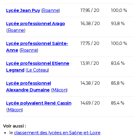
Lycée Jean Puy
(
Roanne
)
17,95 / 20
100,0 %
Lycée professionnel Arago
16,38 / 20
93,8 %
(
Roanne
)
Lycée professionnel Sainte-
17,75 / 20
100,0 %
Anne
(
Roanne
)
Lycée professionnel Etienne
13,91 / 20
83,6 %
Legrand
(
Le Coteau
)
Lycée professionnel
14,38 / 20
85,8 %
Alexandre Dumaine
(
Mâcon
)
Lycée polyvalent René Cassin
14,69 / 20
85,4 %
(
Mâcon
)
Voir aussi :
le
classement des lycées en Saône-et-Loire