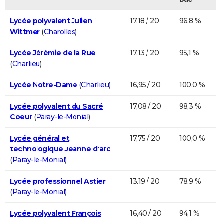
Lycée polyvalent Julien
17,18 / 20
96,8 %
Wittmer
(
Charolles
)
Lycée Jérémie de la Rue
17,13 / 20
95,1 %
(
Charlieu
)
Lycée Notre-Dame
(
Charlieu
)
16,95 / 20
100,0 %
Lycée polyvalent du Sacré
17,08 / 20
98,3 %
Coeur
(
Paray-le-Monial
)
Lycée général et
17,75 / 20
100,0 %
technologique Jeanne d'arc
(
Paray-le-Monial
)
Lycée professionnel Astier
13,19 / 20
78,9 %
(
Paray-le-Monial
)
Lycée polyvalent François
16,40 / 20
94,1 %