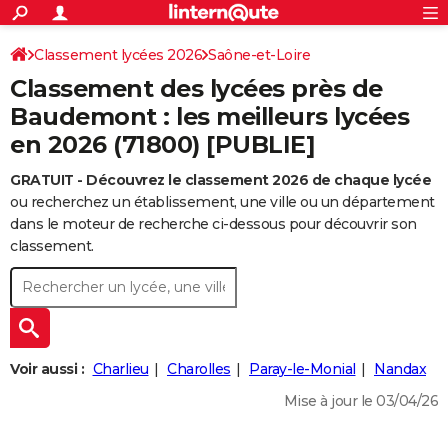
ACTUALITÉS
Connexion
S'inscrire
Classement lycées 2026
Saône-et-Loire
Rechercher
Société
Education
Villes
Politique
Faits Divers
Monde
+
SPORT
Classement des lycées près de
Football
Cyclisme
Forum
Coupe du monde 2026
Tennis
Rugby
CULTURE
Baudemont : les meilleurs lycées
en 2026 (71800) [PUBLIE]
TNT
Cinéma
Musique
Programme TV
Streaming
Sorties cinéma
+
FINANCE
GRATUIT - Découvrez le classement 2026 de chaque lycée
Impôts
Immobilier
Banque
Crédit
Retraite
Epargne
Risques naturels par ville
Assurance
AUTO
ou recherchez un établissement, une ville ou un département
Réserver un essai
Berlines
Forum auto
Essais
Citadines
SUV
+
dans le moteur de recherche ci-dessous pour découvrir son
HIGH-TECH
classement.
Meilleur smartphone
Ordinateurs
Guide high-tech
Mobiles
Internet
Jeux vidéo
+
BRICOLAGE
Aménagement intérieur
Cuisine
Jardinage
+
Forum
Extérieur
Salle de bains
Rangement
WEEK-END
Escapades
Expositions
Week-end nature
Guides de France
Patrimoine
Musées
+
LIFESTYLE
Voir aussi :
Charlieu
Charolles
Paray-le-Monial
Nandax
Bien-être
Mode
+
Art de vivre
Loisirs
Modes de vie
SANTE
Mise à jour le 03/04/26
Guide de la santé
Médicaments
+
Alimentation
Maladies
Sommeil
VOYAGE