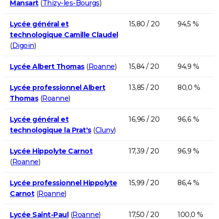
Mansart
(
Thizy-les-Bourgs
)
Lycée général et
15,80 / 20
94,5 %
technologique Camille Claudel
(
Digoin
)
Lycée Albert Thomas
(
Roanne
)
15,84 / 20
94,9 %
Lycée professionnel Albert
13,85 / 20
80,0 %
Thomas
(
Roanne
)
Lycée général et
16,96 / 20
96,6 %
technologique la Prat's
(
Cluny
)
Lycée Hippolyte Carnot
17,39 / 20
96,9 %
(
Roanne
)
Lycée professionnel Hippolyte
15,99 / 20
86,4 %
Carnot
(
Roanne
)
Lycée Saint-Paul
(
Roanne
)
17,50 / 20
100,0 %