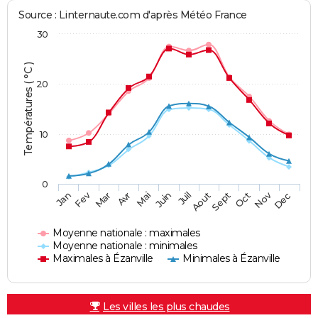
Source : Linternaute.com d'après Météo France
30
Températures ( °C )
20
10
0
Fev
Nov
Jan
Mar
Avr
Mai
Juin
Juil
Aout
Sept
Oct
Dec
Moyenne nationale : maximales
Moyenne nationale : minimales
Maximales à Ézanville
Minimales à Ézanville
Les villes les plus chaudes