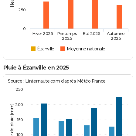
250
0
Hiver 2025
Printemps
Eté 2025
Automne
2025
2025
Ézanville
Moyenne nationale
Pluie à Ézanville en 2025
Source : Linternaute.com d'après Météo France
250
200
Hauteur de pluie (mm)
150
100