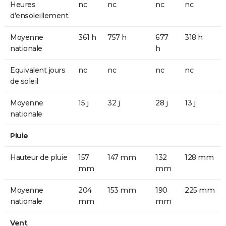
Heures
nc
nc
nc
nc
d'ensoleillement
Moyenne
361 h
757 h
677
318 h
nationale
h
Equivalent jours
nc
nc
nc
nc
de soleil
Moyenne
15 j
32 j
28 j
13 j
nationale
Pluie
Hauteur de pluie
157
147 mm
132
128 mm
mm
mm
Moyenne
204
153 mm
190
225 mm
nationale
mm
mm
Vent