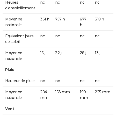
Heures
nc
nc
nc
nc
d'ensoleillement
Moyenne
361 h
757 h
677
318 h
nationale
h
Equivalent jours
nc
nc
nc
nc
de soleil
Moyenne
15 j
32 j
28 j
13 j
nationale
Pluie
Hauteur de pluie
nc
nc
nc
nc
Moyenne
204
153 mm
190
225 mm
nationale
mm
mm
Vent