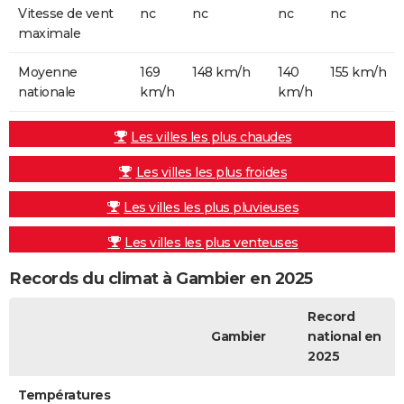
Vitesse de vent
nc
nc
nc
nc
maximale
Moyenne
169
148 km/h
140
155 km/h
nationale
km/h
km/h
Les villes les plus chaudes
Les villes les plus froides
Les villes les plus pluvieuses
Les villes les plus venteuses
Records du climat à Gambier en 2025
Record
Gambier
national en
2025
Températures