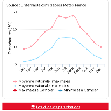
Source : Linternaute.com d'après Météo France
30
Températures ( °C )
20
10
0
Fev
Nov
Jan
Mar
Avr
Mai
Juin
Juil
Aout
Sept
Oct
Dec
Moyenne nationale : maximales
Moyenne nationale : minimales
Maximales à Gambier
Minimales à Gambier
Les villes les plus chaudes