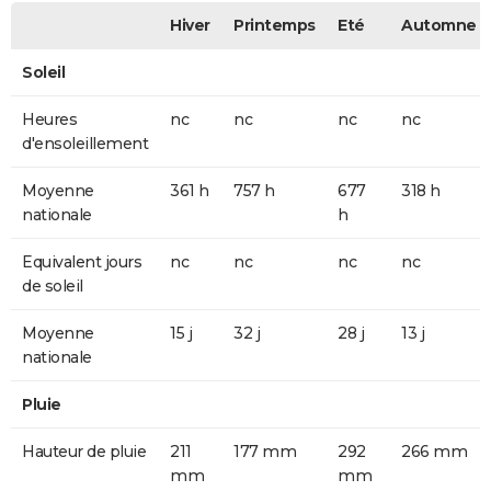
Hiver
Printemps
Eté
Automne
Soleil
Heures
nc
nc
nc
nc
d'ensoleillement
Moyenne
361 h
757 h
677
318 h
nationale
h
Equivalent jours
nc
nc
nc
nc
de soleil
Moyenne
15 j
32 j
28 j
13 j
nationale
Pluie
Hauteur de pluie
211
177 mm
292
266 mm
mm
mm