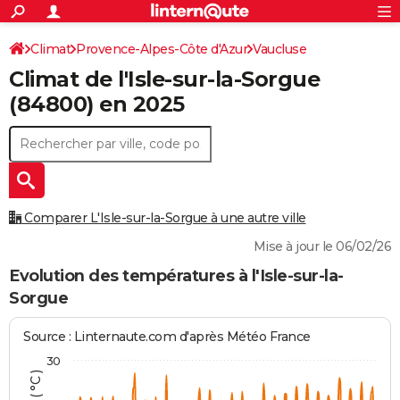
ACTUALITÉS
Connexion
S'inscrire
Climat
Provence-Alpes-Côte d'Azur
Vaucluse
Rechercher
Société
Education
Villes
Politique
Faits Divers
Monde
+
SPORT
Climat de l'
Isle-sur-la-Sorgue
L'Isle-sur-la-Sorgue
Football
Cyclisme
Forum
Coupe du monde 2026
Tennis
Rugby
CULTURE
(84800) en 2025
TNT
Cinéma
Musique
Programme TV
Streaming
Sorties cinéma
+
FINANCE
Impôts
Immobilier
Banque
Crédit
Retraite
Epargne
Risques naturels par ville
Assurance
AUTO
Réserver un essai
Berlines
Forum auto
Essais
Citadines
SUV
+
HIGH-TECH
Comparer L'Isle-sur-la-Sorgue à une autre ville
Meilleur smartphone
Ordinateurs
Guide high-tech
Mobiles
Internet
Jeux vidéo
+
BRICOLAGE
Mise à jour le 06/02/26
Aménagement intérieur
Cuisine
Jardinage
+
Forum
Extérieur
Salle de bains
Rangement
Evolution des températures à l'Isle-sur-la-
WEEK-END
Sorgue
Escapades
Expositions
Week-end nature
Guides de France
Patrimoine
Musées
+
LIFESTYLE
Source : Linternaute.com d'après Météo France
Bien-être
Mode
+
Art de vivre
Loisirs
Modes de vie
SANTE
30
Guide de la santé
Médicaments
+
Alimentation
Maladies
Sommeil
VOYAGE