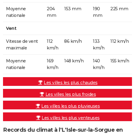
Moyenne
204
153 mm
190
225 mm
nationale
mm
mm
Vent
Vitesse de vent
112
86 km/h
133
112 km/h
maximale
km/h
km/h
Moyenne
169
148 km/h
140
155 km/h
nationale
km/h
km/h
Les villes les plus chaudes
Les villes les plus froides
Les villes les plus pluvieuses
Les villes les plus venteuses
Records du climat à l'L'Isle-sur-la-Sorgue en