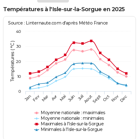
Températures à l'Isle-sur-la-Sorgue en 2025
Source : Linternaute.com d'après Météo France
40
Températures ( °C )
30
20
10
0
Fev
Nov
Jan
Mar
Avr
Mai
Juin
Juil
Aout
Sept
Oct
Dec
Moyenne nationale : maximales
Moyenne nationale : minimales
Maximales à l'Isle-sur-la-Sorgue
Minimales à l'Isle-sur-la-Sorgue