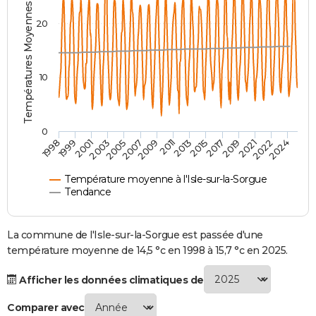
Températures Moyennes ( °C )
City break
Voyage de noces
Climat
Destinations
Voyage nature
Forum
+
PHOTO
20
GUIDES D'ACHAT
BONS PLANS
10
CARTE DE VOEUX
Carte Bonne année
Carte Pâques
Carte de Noël
Carte Saint-Valentin
Carte d'anniversaire
DICTIONNAIRE
0
2007
2021
2009
2022
1998
2011
2024
1999
2013
2001
2015
2003
2017
2005
2019
Biographies
Expressions
Dictionnaire
Citations
Proverbes
PROGRAMME TV
Température moyenne à l'Isle-sur-la-Sorgue
COPAINS D'AVANT
Tendance
Se connecter
Collèges
Universités
Service militaire
S'inscrire
Lycées
Primaires
Entreprises
Avis de recherche
AVIS DE DÉCÈS
La commune de l'Isle-sur-la-Sorgue est passée d'une
FORUM
température moyenne de 14,5 °c en 1998 à 15,7 °c en 2025.
Lifestyle
Sport
Television
Cinema
Bricolage
Culture
Auto
Voyage
Afficher les données climatiques de
Comparer avec