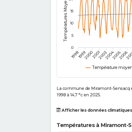
Températures Moyennes ( °C )
15
10
5
0
2001
2003
2004
2005
1998
2006
1999
20
2000
Température moyen
La commune de Miramont-Sensacq es
1998 à 14,7 °c en 2025.
Afficher les données climatiques
Températures à Miramont-S