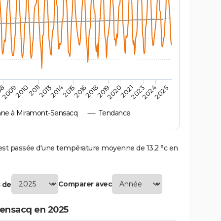
2010
2019
2011
2020
2013
2021
2014
2023
2015
2024
08
2016
2025
2009
2018
ne à Miramont-Sensacq
Tendance
t passée d'une température moyenne de 13,2 °c en
Comparer avec
 de
ensacq en 2025