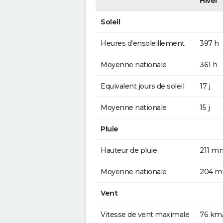
Hiver
Soleil
Heures d'ensoleillement
397 h
Moyenne nationale
361 h
Equivalent jours de soleil
17 j
Moyenne nationale
15 j
Pluie
Hauteur de pluie
211 m
Moyenne nationale
204 
Vent
Vitesse de vent maximale
76 km