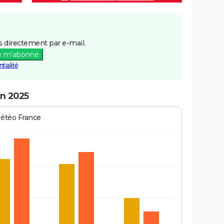
 directement par e-mail.
e m'abonne
tialité
en 2025
Météo France