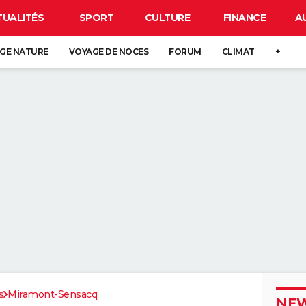
TUALITÉS
SPORT
CULTURE
FINANCE
A
GE NATURE
VOYAGE DE NOCES
FORUM
CLIMAT
+
s
Miramont-Sensacq
NEW