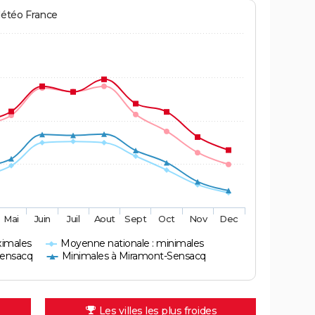
Météo France
Mai
Juin
Juil
Aout
Sept
Oct
Nov
Dec
ximales
Moyenne nationale : minimales
Sensacq
Minimales à Miramont-Sensacq
Les villes les plus froides