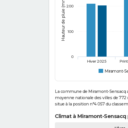
Hauteur de pluie (mm)
200
100
0
Hiver 2025
Prin
Miramont-S
La commune de Miramont-Sensacq a c
moyenne nationale des villes de 772 
situe à la position n°4 057 du classe
Climat à Miramont-Sensacq 