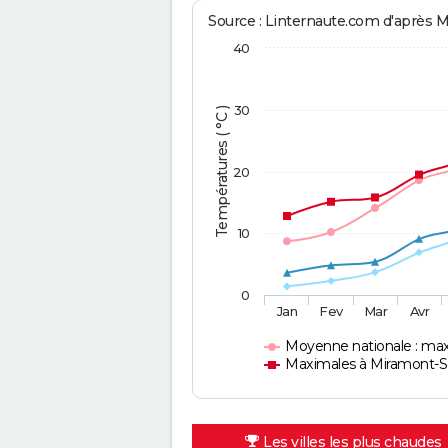
Source : Linternaute.com d'après 
40
30
Températures ( °C )
20
10
0
Jan
Fev
Mar
Avr
Moyenne nationale : ma
Maximales à Miramont-
Les villes les plus chaudes