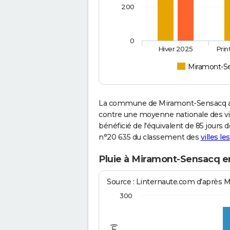
200
0
Hiver 2025
Pri
Miramont-S
La commune de Miramont-Sensacq a c
contre une moyenne nationale des vill
bénéficié de l'équivalent de 85 jours 
n°20 635 du classement des
villes le
Pluie à Miramont-Sensacq e
Source : Linternaute.com d'après 
300