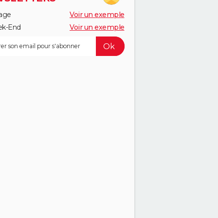
age
Voir un exemple
k-End
Voir un exemple