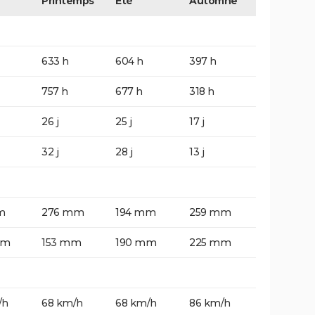
Printemps
Eté
Automne
633 h
604 h
397 h
757 h
677 h
318 h
26 j
25 j
17 j
32 j
28 j
13 j
m
276 mm
194 mm
259 mm
mm
153 mm
190 mm
225 mm
/h
68 km/h
68 km/h
86 km/h