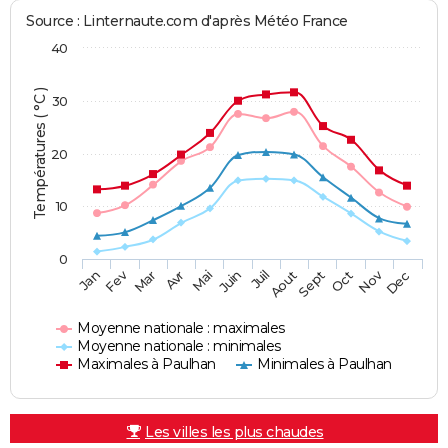
Source : Linternaute.com d'après Météo France
40
Températures ( °C )
30
20
10
0
Fev
Nov
Jan
Mar
Avr
Mai
Juin
Juil
Aout
Sept
Oct
Dec
Moyenne nationale : maximales
Moyenne nationale : minimales
Maximales à Paulhan
Minimales à Paulhan
Les villes les plus chaudes