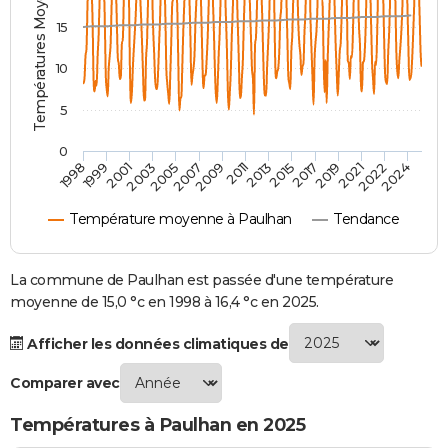
Températures Moyennes ( °C )
City break
Voyage de noces
Climat
Destinations
Voyage nature
Forum
+
PHOTO
15
GUIDES D'ACHAT
10
BONS PLANS
5
CARTE DE VOEUX
0
2007
2021
2009
2022
1998
2011
2024
1999
2013
2001
2015
2003
2017
2005
2019
Carte Bonne année
Carte Pâques
Carte de Noël
Carte Saint-Valentin
Carte d'anniversaire
DICTIONNAIRE
Température moyenne à Paulhan
Tendance
Biographies
Expressions
Dictionnaire
Citations
Proverbes
PROGRAMME TV
COPAINS D'AVANT
La commune de Paulhan est passée d'une température
moyenne de 15,0 °c en 1998 à 16,4 °c en 2025.
Se connecter
Collèges
Universités
Service militaire
S'inscrire
Lycées
Primaires
Entreprises
Avis de recherche
AVIS DE DÉCÈS
Afficher les données climatiques de
FORUM
Comparer avec
Lifestyle
Sport
Television
Cinema
Bricolage
Culture
Auto
Voyage
Températures à Paulhan en 2025