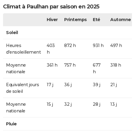
Climat à Paulhan par saison en 2025
Hiver
Printemps
Eté
Automne
Soleil
Heures
403
872 h
931 h
497 h
d'ensoleillement
h
Moyenne
361 h
757 h
677
318 h
nationale
h
Equivalent jours
17 j
36 j
39 j
21 j
de soleil
Moyenne
15 j
32 j
28 j
13 j
nationale
Pluie