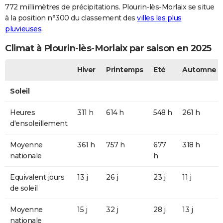
772 millimètres de précipitations. Plourin-lès-Morlaix se situe
à la position n°300 du classement des
villes les plus
pluvieuses
.
Climat à Plourin-lès-Morlaix par saison en 2025
Hiver
Printemps
Eté
Automne
Soleil
Heures
311 h
614 h
548 h
261 h
d'ensoleillement
Moyenne
361 h
757 h
677
318 h
nationale
h
Equivalent jours
13 j
26 j
23 j
11 j
de soleil
Moyenne
15 j
32 j
28 j
13 j
nationale