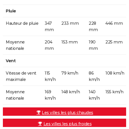
Pluie
Hauteur de pluie
347
233 mm
228
446 mm
mm
mm
Moyenne
204
153 mm
190
225 mm
nationale
mm
mm
Vent
Vitesse de vent
115
79 km/h
86
108 km/h
maximale
km/h
km/h
Moyenne
169
148 km/h
140
155 km/h
nationale
km/h
km/h
Les villes les plus chaudes
Les villes les plus froides