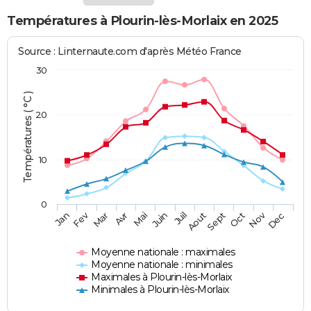
Températures à Plourin-lès-Morlaix en 2025
Source : Linternaute.com d'après Météo France
30
Températures ( °C )
20
10
0
Fev
Nov
Jan
Mar
Avr
Mai
Juin
Juil
Aout
Sept
Oct
Dec
Moyenne nationale : maximales
Moyenne nationale : minimales
Maximales à Plourin-lès-Morlaix
Minimales à Plourin-lès-Morlaix