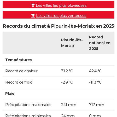
Les villes les plus pluvieuses
Les villes les plus venteuses
Records du climat à Plourin-lès-Morlaix en 2025
Record
Plourin-lès-
national en
Morlaix
2025
Températures
Record de chaleur
31,2 °C
42,4 °C
Record de froid
-2,9 °C
-11,3 °C
Pluie
Précipitations maximales
241 mm
717 mm
Précipitations minimales
24 mm
0 mm