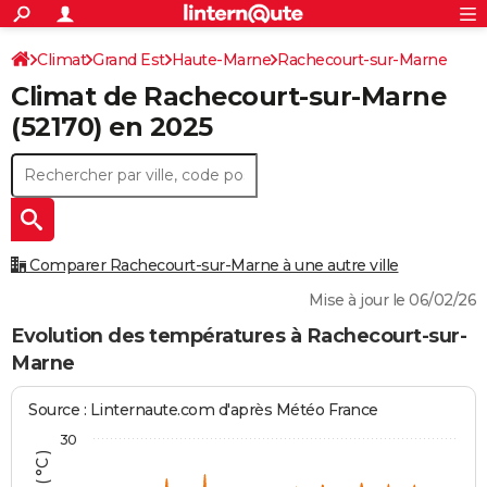
ACTUALITÉS
Connexion
S'inscrire
Climat
Grand Est
Haute-Marne
Rachecourt-sur-Marne
Rechercher
Société
Education
Villes
Politique
Faits Divers
Monde
+
SPORT
Climat de
Rachecourt-sur-Marne
Football
Cyclisme
Forum
Coupe du monde 2026
Tennis
Rugby
CULTURE
(52170) en 2025
TNT
Cinéma
Musique
Programme TV
Streaming
Sorties cinéma
+
FINANCE
Impôts
Immobilier
Banque
Crédit
Retraite
Epargne
Risques naturels par ville
Assurance
AUTO
Réserver un essai
Berlines
Forum auto
Essais
Citadines
SUV
+
HIGH-TECH
Comparer Rachecourt-sur-Marne à une autre ville
Meilleur smartphone
Ordinateurs
Guide high-tech
Mobiles
Internet
Jeux vidéo
+
BRICOLAGE
Mise à jour le 06/02/26
Aménagement intérieur
Cuisine
Jardinage
+
Forum
Extérieur
Salle de bains
Rangement
Evolution des températures à Rachecourt-sur-
WEEK-END
Marne
Escapades
Expositions
Week-end nature
Guides de France
Patrimoine
Musées
+
LIFESTYLE
Source : Linternaute.com d'après Météo France
Bien-être
Mode
+
Art de vivre
Loisirs
Modes de vie
SANTE
30
Guide de la santé
Médicaments
+
Alimentation
Maladies
Sommeil
VOYAGE