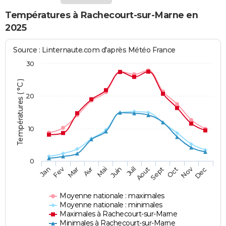
Températures à Rachecourt-sur-Marne en
2025
Source : Linternaute.com d'après Météo France
30
Températures ( °C )
20
10
0
Fev
Nov
Jan
Mar
Avr
Mai
Juin
Juil
Aout
Sept
Oct
Dec
Moyenne nationale : maximales
Moyenne nationale : minimales
Maximales à Rachecourt-sur-Marne
Minimales à Rachecourt-sur-Marne