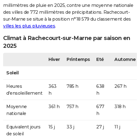
millimètres de pluie en 2025, contre une moyenne nationale
des villes de 772 millimètres de précipitations. Rachecourt-
sur-Marne se situe à la position n°18 579 du classement des
villes les plus pluvieuses
.
Climat à Rachecourt-sur-Marne par saison en
2025
Hiver
Printemps
Eté
Automne
Soleil
Heures
363
785 h
638
267 h
d'ensoleillement
h
h
Moyenne
361 h
757 h
677
318 h
nationale
h
Equivalent jours
15 j
33 j
27 j
11 j
de soleil