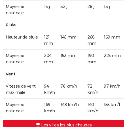
Moyenne
15 j
32 j
28 j
13 j
nationale
Pluie
Hauteur de pluie
121
145 mm
266
169 mm
mm
mm
Moyenne
204
153 mm
190
225 mm
nationale
mm
mm
Vent
Vitesse de vent
94
76 km/h
72
97 km/h
maximale
km/h
km/h
Moyenne
169
148 km/h
140
155 km/h
nationale
km/h
km/h
Les villes les plus chaudes