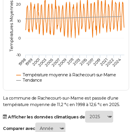
Températures Moyennes ( °C )
20
City break
Voyage de noces
Climat
Destinations
Voyage nature
Forum
+
PHOTO
GUIDES D'ACHAT
10
BONS PLANS
0
CARTE DE VOEUX
Carte Bonne année
Carte Pâques
Carte de Noël
Carte Saint-Valentin
Carte d'anniversaire
DICTIONNAIRE
-10
1998
1999
2001
2003
2005
2007
2009
2011
2013
2015
2017
2019
2021
2022
2024
Biographies
Expressions
Dictionnaire
Citations
Proverbes
PROGRAMME TV
Température moyenne à Rachecourt-sur-Marne
COPAINS D'AVANT
Tendance
Se connecter
Collèges
Universités
Service militaire
S'inscrire
Lycées
Primaires
Entreprises
Avis de recherche
AVIS DE DÉCÈS
La commune de Rachecourt-sur-Marne est passée d'une
FORUM
température moyenne de 11,2 °c en 1998 à 12,6 °c en 2025.
Lifestyle
Sport
Television
Cinema
Bricolage
Culture
Auto
Voyage
Afficher les données climatiques de
Comparer avec