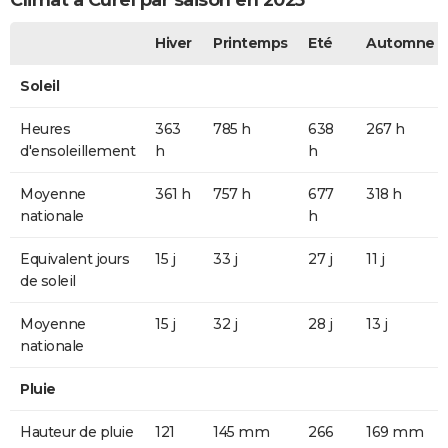
Climat à Curel par saison en 2025
Hiver
Printemps
Eté
Automne
Soleil
Heures
363
785 h
638
267 h
d'ensoleillement
h
h
Moyenne
361 h
757 h
677
318 h
nationale
h
Equivalent jours
15 j
33 j
27 j
11 j
de soleil
Moyenne
15 j
32 j
28 j
13 j
nationale
Pluie
Hauteur de pluie
121
145 mm
266
169 mm