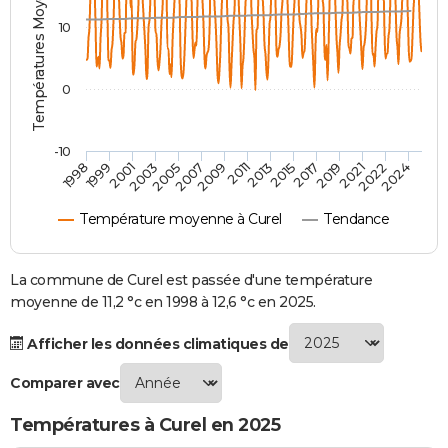
Températures Moyennes ( °C )
City break
Voyage de noces
Climat
Destinations
Voyage nature
Forum
+
PHOTO
10
GUIDES D'ACHAT
0
BONS PLANS
CARTE DE VOEUX
-10
1998
1999
2001
2003
2005
2007
2009
2011
2013
2015
2017
2019
2021
2022
2024
Carte Bonne année
Carte Pâques
Carte de Noël
Carte Saint-Valentin
Carte d'anniversaire
DICTIONNAIRE
Température moyenne à Curel
Tendance
Biographies
Expressions
Dictionnaire
Citations
Proverbes
PROGRAMME TV
COPAINS D'AVANT
La commune de Curel est passée d'une température
moyenne de 11,2 °c en 1998 à 12,6 °c en 2025.
Se connecter
Collèges
Universités
Service militaire
S'inscrire
Lycées
Primaires
Entreprises
Avis de recherche
AVIS DE DÉCÈS
Afficher les données climatiques de
FORUM
Comparer avec
Lifestyle
Sport
Television
Cinema
Bricolage
Culture
Auto
Voyage
Températures à Curel en 2025