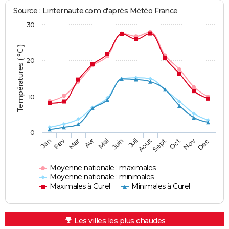
Source : Linternaute.com d'après Météo France
30
Températures ( °C )
20
10
0
Fev
Nov
Jan
Mar
Avr
Mai
Juin
Juil
Aout
Sept
Oct
Dec
Moyenne nationale : maximales
Moyenne nationale : minimales
Maximales à Curel
Minimales à Curel
Les villes les plus chaudes