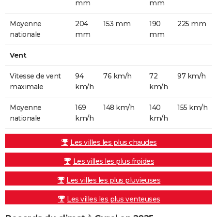
mm
mm
Moyenne
204
153 mm
190
225 mm
nationale
mm
mm
Vent
Vitesse de vent
94
76 km/h
72
97 km/h
maximale
km/h
km/h
Moyenne
169
148 km/h
140
155 km/h
nationale
km/h
km/h
Les villes les plus chaudes
Les villes les plus froides
Les villes les plus pluvieuses
Les villes les plus venteuses