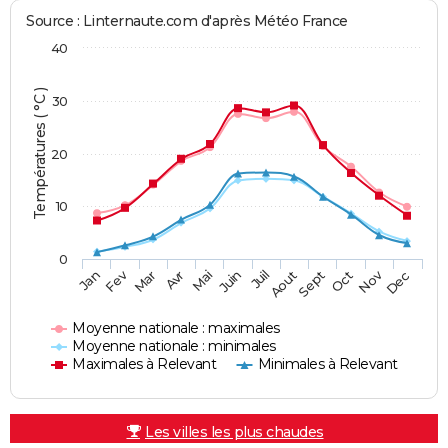
Source : Linternaute.com d'après Météo France
40
Températures ( °C )
30
20
10
0
Fev
Nov
Jan
Mar
Avr
Mai
Juin
Juil
Aout
Sept
Oct
Dec
Moyenne nationale : maximales
Moyenne nationale : minimales
Maximales à Relevant
Minimales à Relevant
Les villes les plus chaudes