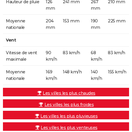
Hauteur de pluie
126
241 mm
267
210 mm
mm
mm
Moyenne
204
153 mm
190
225 mm
nationale
mm
mm
Vent
Vitesse de vent
90
83 km/h
68
83 km/h
maximale
km/h
km/h
Moyenne
169
148 km/h
140
155 km/h
nationale
km/h
km/h
Les villes les plus chaudes
Les villes les plus froides
Les villes les plus pluvieuses
Les villes les plus venteuses