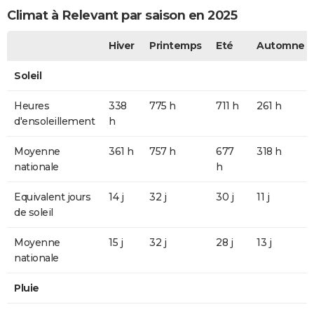
Climat à Relevant par saison en 2025
Hiver
Printemps
Eté
Automne
Soleil
Heures
338
775 h
711 h
261 h
d'ensoleillement
h
Moyenne
361 h
757 h
677
318 h
nationale
h
Equivalent jours
14 j
32 j
30 j
11 j
de soleil
Moyenne
15 j
32 j
28 j
13 j
nationale
Pluie