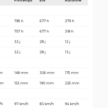
Printemps
Eté
Automne
785 h
677 h
279 h
757 h
677 h
318 h
33 j
28 j
12 j
32 j
28 j
13 j
mm
148 mm
306 mm
175 mm
mm
153 mm
190 mm
225 mm
/h
97 km/h
83 km/h
94 km/h