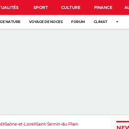
TUALITÉS
SPORT
CULTURE
FINANCE
A
GE NATURE
VOYAGE DE NOCES
FORUM
CLIMAT
+
té
Saône-et-Loire
Saint-Sernin-du-Plain
NEW