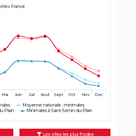
Météo France
Mai
Juin
Juil
Aout
Sept
Oct
Nov
Dec
males
Moyenne nationale : minimales
u-Plain
Minimales à Saint-Sernin-du-Plain
Les villes les plus froides