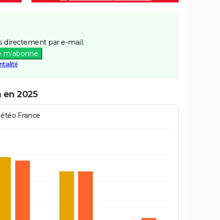
 directement par e-mail.
e m'abonne
tialité
n en 2025
Météo France