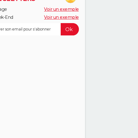
age
Voir un exemple
k-End
Voir un exemple