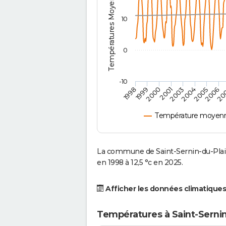
Températures Moyennes ( °C )
10
0
-10
2001
2004
1998
2006
2000
2003
2005
1999
20
Température moyenne 
La commune de Saint-Sernin-du-Plai
en 1998 à 12,5 °c en 2025.
Afficher les données climatiques
Températures à Saint-Sernin