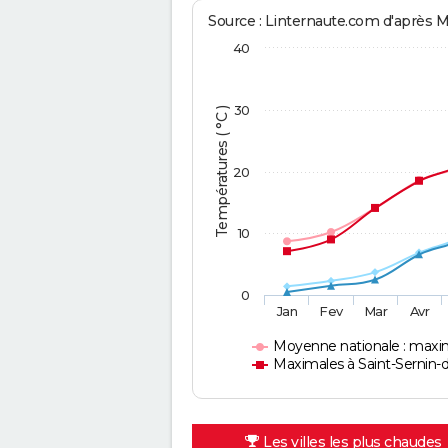
Source : Linternaute.com d'après 
40
30
Températures ( °C )
20
10
0
Jan
Fev
Mar
Avr
Moyenne nationale : maxi
Maximales à Saint-Sernin-d
Les villes les plus chaudes