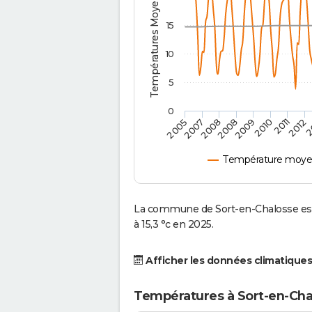
Températures Moyennes ( °C )
15
10
5
0
2
2007
2009
2012
2005
2008
2011
2008
2010
Température moyen
La commune de Sort-en-Chalosse es
à 15,3 °c en 2025.
Afficher les données climatiques
Températures à Sort-en-Cha