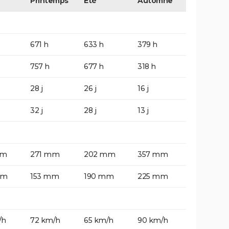
Printemps
Eté
Automne
671 h
633 h
379 h
757 h
677 h
318 h
28 j
26 j
16 j
32 j
28 j
13 j
mm
271 mm
202 mm
357 mm
mm
153 mm
190 mm
225 mm
/h
72 km/h
65 km/h
90 km/h