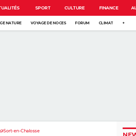
TUALITÉS
SPORT
CULTURE
FINANCE
A
GE NATURE
VOYAGE DE NOCES
FORUM
CLIMAT
+
s
Sort-en-Chalosse
NEW