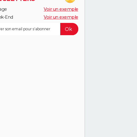
age
Voir un exemple
k-End
Voir un exemple