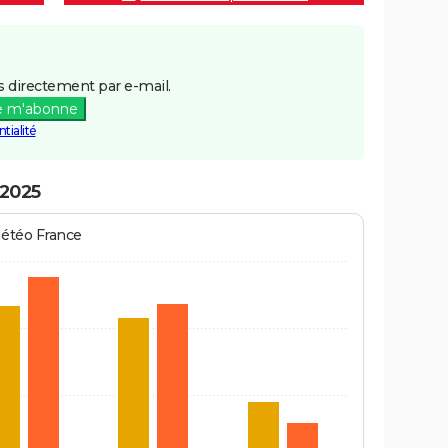
 directement par e-mail.
e m'abonne
tialité
 2025
Météo France