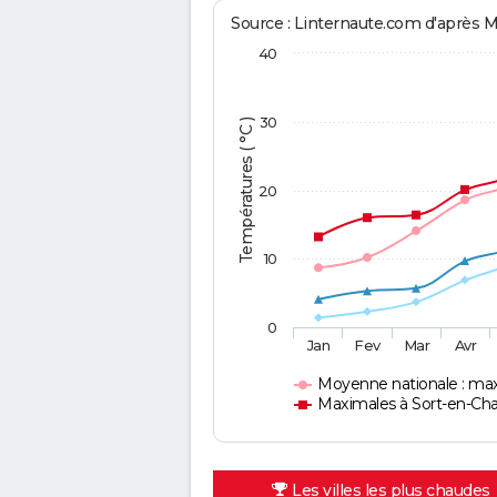
Source : Linternaute.com d'après 
40
30
Températures ( °C )
20
10
0
Jan
Fev
Mar
Avr
Moyenne nationale : ma
Maximales à Sort-en-Cha
Les villes les plus chaudes