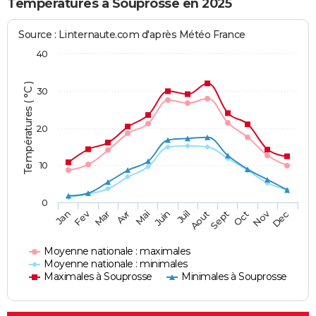
Températures à Souprosse en 2025
Source : Linternaute.com d'après Météo France
40
Températures ( °C )
30
20
10
0
Fev
Nov
Jan
Mar
Avr
Mai
Juin
Juil
Aout
Sept
Oct
Dec
Moyenne nationale : maximales
Moyenne nationale : minimales
Maximales à Souprosse
Minimales à Souprosse