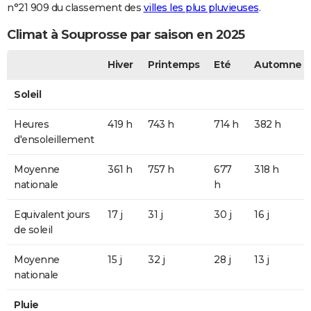
n°21 909 du classement des
villes les plus pluvieuses
.
Climat à Souprosse par saison en 2025
Hiver
Printemps
Eté
Automne
Soleil
Heures
419 h
743 h
714 h
382 h
d'ensoleillement
Moyenne
361 h
757 h
677
318 h
nationale
h
Equivalent jours
17 j
31 j
30 j
16 j
de soleil
Moyenne
15 j
32 j
28 j
13 j
nationale
Pluie