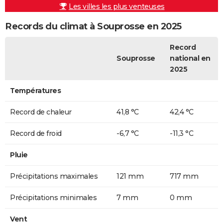
Les villes les plus venteuses
Records du climat à Souprosse en 2025
Record
Souprosse
national en
2025
Températures
Record de chaleur
41,8 °C
42,4 °C
Record de froid
-6,7 °C
-11,3 °C
Pluie
Précipitations maximales
121 mm
717 mm
Précipitations minimales
7 mm
0 mm
Vent