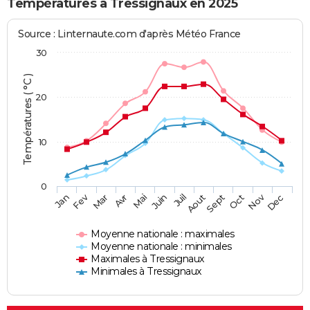
Températures à Tressignaux en 2025
Source : Linternaute.com d'après Météo France
30
Températures ( °C )
20
10
0
Fev
Nov
Jan
Mar
Avr
Mai
Juin
Juil
Aout
Sept
Oct
Dec
Moyenne nationale : maximales
Moyenne nationale : minimales
Maximales à Tressignaux
Minimales à Tressignaux