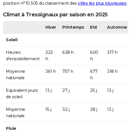
position n°10 505 du classement des
villes les plus pluvieuses
.
Climat à Tressignaux par saison en 2025
Hiver
Printemps
Eté
Automne
Soleil
Heures
322
638 h
600
317 h
d'ensoleillement
h
h
Moyenne
361 h
757 h
677
318 h
nationale
h
Equivalent jours
13 j
27 j
25 j
13 j
de soleil
Moyenne
15 j
32 j
28 j
13 j
nationale
Pluie