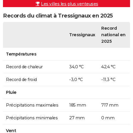
Les villes les plus venteuses
Records du climat à Tressignaux en 2025
Record
Tressignaux
national en
2025
Températures
Record de chaleur
34,0 °C
42,4 °C
Record de froid
-3,0 °C
-11,3 °C
Pluie
Précipitations maximales
185 mm
717 mm
Précipitations minimales
27 mm
0 mm
Vent