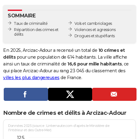
City break
Voyage de noces
Climat
Destinations
Voyage nature
Forum
+
PHOTO
SOMMAIRE
GUIDES D'ACHAT
Taux de criminalité
Vols et cambriolages
Répartition des crimes et
Violences et agressions
BONS PLANS
délits
Drogues et stupéfiants
CARTE DE VOEUX
En 2025, Arcizac-Adour a recensé un total de
10 crimes et
Carte Bonne année
Carte Pâques
Carte de Noël
Carte Saint-Valentin
Carte d'anniversaire
délits
pour une population de 614 habitants. La ville affiche
DICTIONNAIRE
ainsi un taux de criminalité de
16,6 pour mille habitants
, ce
Biographies
Expressions
Dictionnaire
Citations
Proverbes
qui place Arcizac-Adour au rang 23 045 du classement des
PROGRAMME TV
villes les plus dangereuses
de France.
COPAINS D'AVANT
Se connecter
Collèges
Universités
Service militaire
S'inscrire
Lycées
Primaires
Entreprises
Avis de recherche
AVIS DE DÉCÈS
FORUM
Nombre de crimes et délits à Arcizac-Adour
Lifestyle
Sport
Television
Cinema
Bricolage
Culture
Auto
Voyage
Données 2025 (source : Linternaute.com d'après le Ministère de
l'Intérieur et des Outre-Mer)
12,5