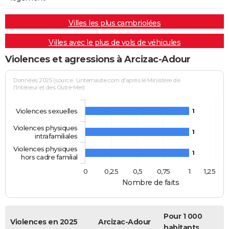
Villes les plus cambriolées
Villes avec le plus de vols de véhicules
Violences et agressions à Arcizac-Adour
Données 2025 (source : Linternaute.com d'après le Ministère de
l'Intérieur et des Outre-Mer)
Violences sexuelles
1
Violences physiques
1
intrafamiliales
Violences physiques
1
hors cadre familial
0
0,25
0,5
0,75
1
1,25
Nombre de faits
Pour 1 000
Violences en 2025
Arcizac-Adour
habitants