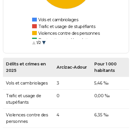
Vols et cambriolages
Trafic et usage de stupéfiants
Violences contre des personnes
Destructions et dégradations
1/2
Escroqueries et fraudes
Délits et crimes en
Pour 1 000
Arcizac-Adour
2025
habitants
Vols et cambriolages
3
5,46 ‰
Trafic et usage de
0
0,00 ‰
stupéfiants
Violences contre des
4
6,35 ‰
personnes