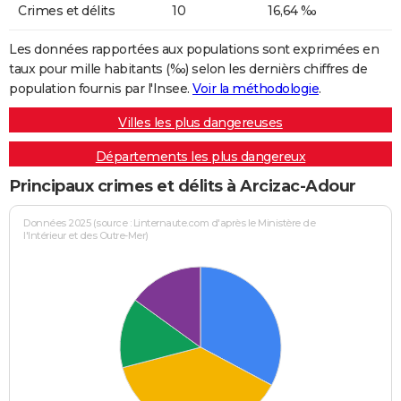
Crimes et délits
10
16,64 ‰
Les données rapportées aux populations sont exprimées en
taux pour mille habitants (‰) selon les dernièrs chiffres de
population fournis par l'Insee.
Voir la méthodologie
.
Villes les plus dangereuses
Départements les plus dangereux
Principaux crimes et délits à Arcizac-Adour
Données 2025 (source : Linternaute.com d'après le Ministère de
l'Intérieur et des Outre-Mer)