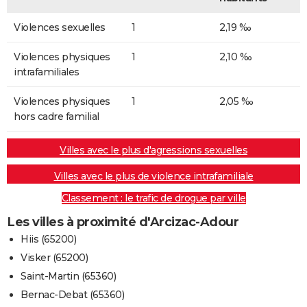
Violences sexuelles
1
2,19 ‰
Violences physiques
1
2,10 ‰
intrafamiliales
Violences physiques
1
2,05 ‰
hors cadre familial
Villes avec le plus d'agressions sexuelles
Villes avec le plus de violence intrafamiliale
Classement : le trafic de drogue par ville
Les villes à proximité d'Arcizac-Adour
Hiis (65200)
Visker (65200)
Saint-Martin (65360)
Bernac-Debat (65360)