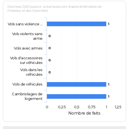
Données 2025 (source : Linternaute.com d'après le Ministère de
l'Intérieur et des Outre-Mer)
Vols sans violence …
1
Vols violents sans
0
arme
Vols avec armes
0
Vols d'accessoires
0
sur véhicules
Vols dans les
0
véhicules
Vols de véhicules
1
Cambriolages de
1
logement
0
0,25
0,5
0,75
1
1,25
Nombre de faits