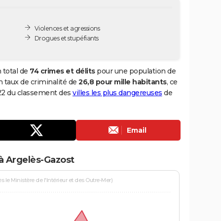
Violences et agressions
Drogues et stupéfiants
 total de
74 crimes et délits
pour une population de
un taux de criminalité de
26,8 pour mille habitants
, ce
622 du classement des
villes les plus dangereuses
de
Email
à Argelès-Gazost
le Ministère de l'Intérieur et des Outre-Mer)