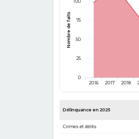
100
Nombre de faits
75
50
25
0
2016
2017
2018
Délinquance en 2025
Crimes et délits