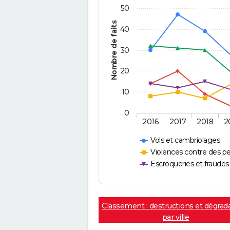
50
Nombre de faits
40
30
20
10
0
2016
2017
2018
2
Vols et cambriolages
Violences contre des p
Escroqueries et fraudes
Classement : destructions et dégrad
par ville