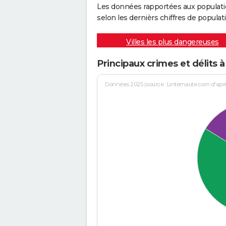
Les données rapportées aux populati
selon les dernièrs chiffres de populati
Villes les plus dangereuses
Principaux crimes et délits 
Données 2025 (source : Linternaute.com d'après 