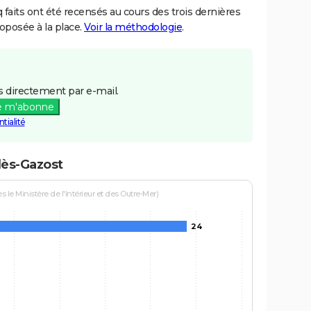
aits ont été recensés au cours des trois dernières
posée à la place.
Voir la méthodologie
.
 directement par e-mail.
e m'abonne
tialité
lès-Gazost
le Ministère de l'Intérieur et des Outre-Mer)
24