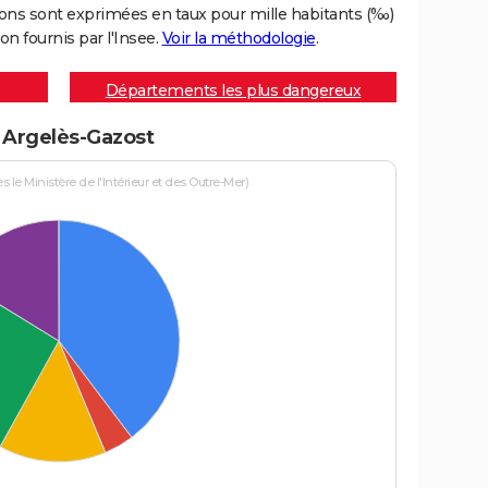
ons sont exprimées en taux pour mille habitants (‰)
on fournis par l'Insee.
Voir la méthodologie
.
Départements les plus dangereux
à Argelès-Gazost
le Ministère de l'Intérieur et des Outre-Mer)