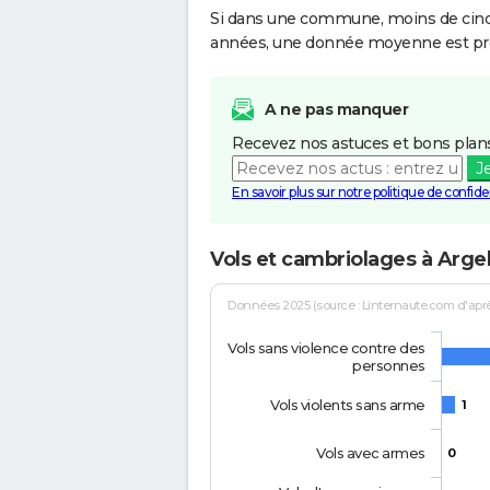
Si dans une commune, moins de cinq f
années, une donnée moyenne est pro
A ne pas manquer
Recevez nos astuces et bons plans
J
En savoir plus sur notre politique de confiden
Vols et cambriolages à Arge
Données 2025 (source : Linternaute.com d'après 
Vols sans violence contre des
personnes
Vols violents sans arme
1
Vols avec armes
0