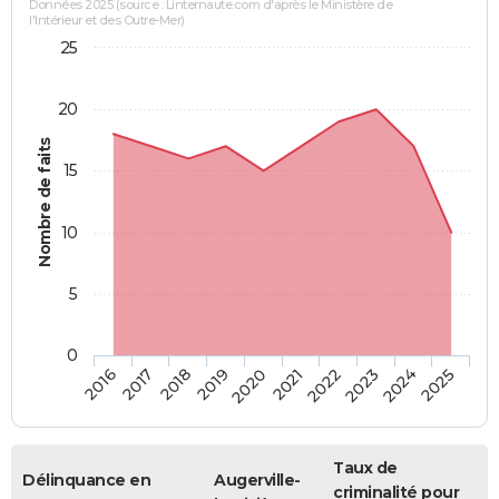
Données 2025 (source : Linternaute.com d'après le Ministère de
l'Intérieur et des Outre-Mer)
25
20
Nombre de faits
15
10
5
0
2018
2023
2017
2022
2016
2021
2020
2025
2019
2024
Taux de
Délinquance en
Augerville-
criminalité pour