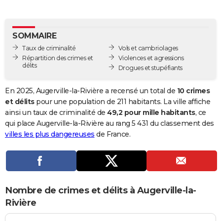
City break
Voyage de noces
Climat
Destinations
Voyage nature
Forum
+
PHOTO
GUIDES D'ACHAT
SOMMAIRE
Taux de criminalité
Vols et cambriolages
BONS PLANS
Répartition des crimes et
Violences et agressions
délits
Drogues et stupéfiants
CARTE DE VOEUX
Carte Bonne année
Carte Pâques
Carte de Noël
Carte Saint-Valentin
Carte d'anniversaire
En 2025, Augerville-la-Rivière a recensé un total de
10 crimes
DICTIONNAIRE
et délits
pour une population de 211 habitants. La ville affiche
Biographies
Expressions
Dictionnaire
Citations
Proverbes
ainsi un taux de criminalité de
49,2 pour mille habitants
, ce
PROGRAMME TV
qui place Augerville-la-Rivière au rang 5 431 du classement des
COPAINS D'AVANT
villes les plus dangereuses
de France.
Se connecter
Collèges
Universités
Service militaire
S'inscrire
Lycées
Primaires
Entreprises
Avis de recherche
AVIS DE DÉCÈS
FORUM
Nombre de crimes et délits à Augerville-la-
Lifestyle
Sport
Television
Cinema
Bricolage
Culture
Auto
Voyage
Rivière