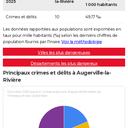
2025
la-Rivière
1 000 habitants
Crimes et délits
10
49,17 ‰
Les données rapportées aux populations sont exprimées en
taux pour mille habitants (‰) selon les dernièrs chiffres de
population fournis par l'Insee.
Voir la méthodologie
.
Villes les plus dangereuses
Départements les plus dangereux
Principaux crimes et délits à Augerville-la-
Rivière
Données 2025 (source : Linternaute.com d'après le Ministère de
l'Intérieur et des Outre-Mer)