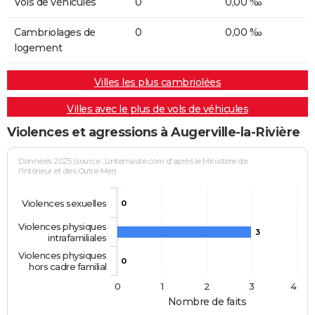
Vols de véhicules
0
0,00 ‰
Cambriolages de
0
0,00 ‰
logement
Villes les plus cambriolées
Villes avec le plus de vols de véhicules
Violences et agressions à Augerville-la-Rivière
Données 2025 (source : Linternaute.com d'après le Ministère de
l'Intérieur et des Outre-Mer)
Violences sexuelles
0
Violences physiques
3
intrafamiliales
Violences physiques
0
hors cadre familial
0
1
2
3
4
Nombre de faits