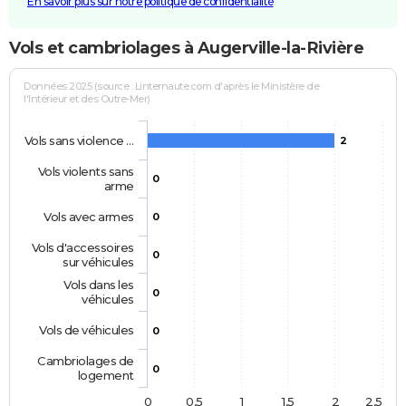
En savoir plus sur notre politique de confidentialité
Vols et cambriolages à Augerville-la-Rivière
Données 2025 (source : Linternaute.com d'après le Ministère de
l'Intérieur et des Outre-Mer)
Vols sans violence …
2
Vols violents sans
0
arme
Vols avec armes
0
Vols d'accessoires
0
sur véhicules
Vols dans les
0
véhicules
Vols de véhicules
0
Cambriolages de
0
logement
0
0,5
1
1,5
2
2,5