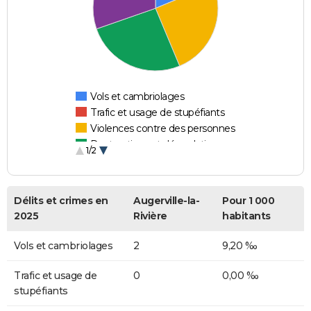
Vols et cambriolages
Trafic et usage de stupéfiants
Violences contre des personnes
Destructions et dégradations
1/2
Escroqueries et fraudes
Délits et crimes en
Augerville-la-
Pour 1 000
2025
Rivière
habitants
Vols et cambriolages
2
9,20 ‰
Trafic et usage de
0
0,00 ‰
stupéfiants