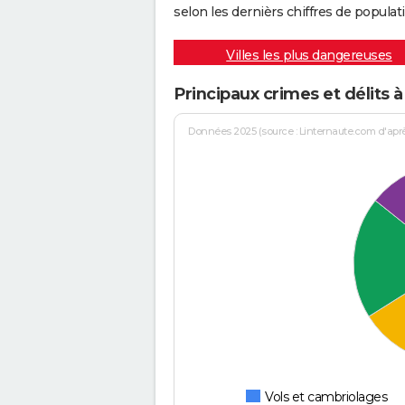
selon les dernièrs chiffres de populati
Villes les plus dangereuses
Principaux crimes et délits à
Données 2025 (source : Linternaute.com d'après 
Vols et cambriolages