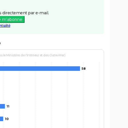
 directement par e-mail.
e m'abonne
tialité
e
le Ministère de l'Intérieur et des Outre-Mer)
58
11
10