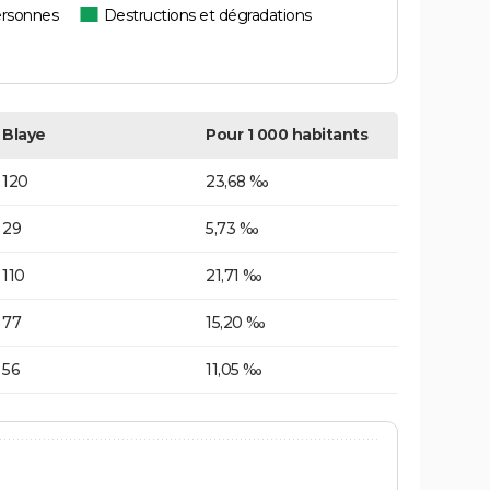
ersonnes
Destructions et dégradations
Blaye
Pour 1 000 habitants
120
23,68 ‰
29
5,73 ‰
110
21,71 ‰
77
15,20 ‰
56
11,05 ‰