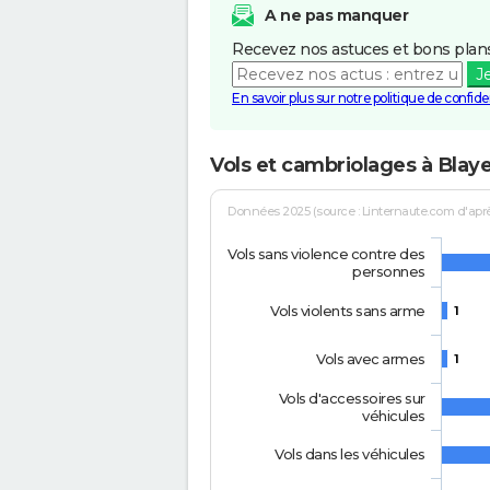
A ne pas manquer
Recevez nos astuces et bons plans
J
En savoir plus sur notre politique de confiden
Vols et cambriolages à Blay
Données 2025 (source : Linternaute.com d'après 
Vols sans violence contre des
personnes
Vols violents sans arme
1
Vols avec armes
1
Vols d'accessoires sur
véhicules
Vols dans les véhicules