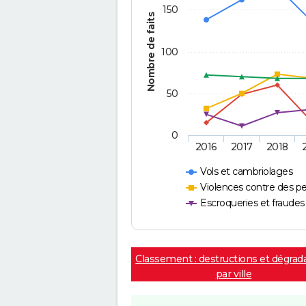
150
Nombre de faits
100
50
0
2016
2017
2018
Vols et cambriolages
Violences contre des p
Escroqueries et fraudes
Classement : destructions et dégrad
par ville