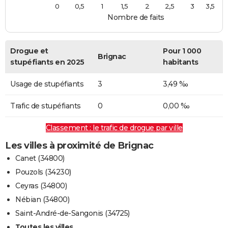
0
0,5
1
1,5
2
2,5
3
3,5
Nombre de faits
Drogue et
Pour 1 000
Brignac
stupéfiants en 2025
habitants
Usage de stupéfiants
3
3,49 ‰
Trafic de stupéfiants
0
0,00 ‰
Classement : le trafic de drogue par ville
Les villes à proximité de Brignac
Canet (34800)
Pouzols (34230)
Ceyras (34800)
Nébian (34800)
Saint-André-de-Sangonis (34725)
Toutes les villes