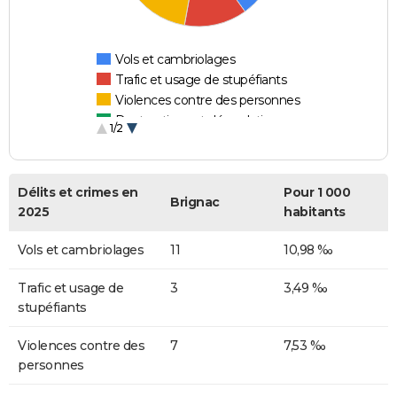
Vols et cambriolages
Trafic et usage de stupéfiants
Violences contre des personnes
Destructions et dégradations
1/2
Escroqueries et fraudes
Délits et crimes en
Pour 1 000
Brignac
2025
habitants
Vols et cambriolages
11
10,98 ‰
Trafic et usage de
3
3,49 ‰
stupéfiants
Violences contre des
7
7,53 ‰
personnes