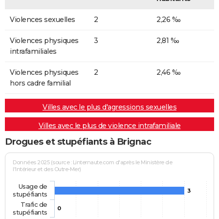
Violences sexuelles
2
2,26 ‰
Violences physiques
3
2,81 ‰
intrafamiliales
Violences physiques
2
2,46 ‰
hors cadre familial
Villes avec le plus d'agressions sexuelles
Villes avec le plus de violence intrafamiliale
Drogues et stupéfiants à Brignac
Données 2025 (source : Linternaute.com d'après le Ministère de
l'Intérieur et des Outre-Mer)
Usage de
3
stupéfiants
Trafic de
0
stupéfiants