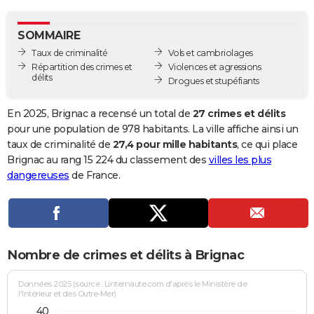
City break
Voyage de noces
Climat
Destinations
Voyage nature
Forum
+
PHOTO
SOMMAIRE
GUIDES D'ACHAT
Taux de criminalité
Vols et cambriolages
Répartition des crimes et
Violences et agressions
BONS PLANS
délits
Drogues et stupéfiants
CARTE DE VOEUX
En 2025, Brignac a recensé un total de
27 crimes et délits
Carte Bonne année
Carte Pâques
Carte de Noël
Carte Saint-Valentin
Carte d'anniversaire
pour une population de 978 habitants. La ville affiche ainsi un
DICTIONNAIRE
taux de criminalité de
27,4 pour mille habitants
, ce qui place
Biographies
Expressions
Dictionnaire
Citations
Proverbes
Brignac au rang 15 224 du classement des
villes les plus
PROGRAMME TV
dangereuses
de France.
COPAINS D'AVANT
Se connecter
Collèges
Universités
Service militaire
S'inscrire
Lycées
Primaires
Entreprises
Avis de recherche
AVIS DE DÉCÈS
FORUM
Nombre de crimes et délits à Brignac
Lifestyle
Sport
Television
Cinema
Bricolage
Culture
Auto
Voyage
Données 2025 (source : Linternaute.com d'après le Ministère de
l'Intérieur et des Outre-Mer)
40