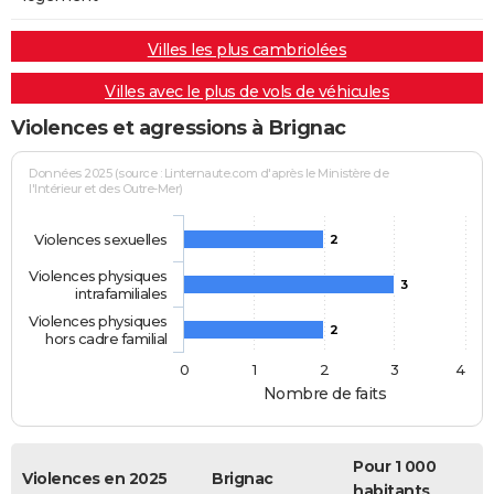
Villes les plus cambriolées
Villes avec le plus de vols de véhicules
Violences et agressions à Brignac
Données 2025 (source : Linternaute.com d'après le Ministère de
l'Intérieur et des Outre-Mer)
Violences sexuelles
2
Violences physiques
3
intrafamiliales
Violences physiques
2
hors cadre familial
0
1
2
3
4
Nombre de faits
Pour 1 000
Violences en 2025
Brignac
habitants