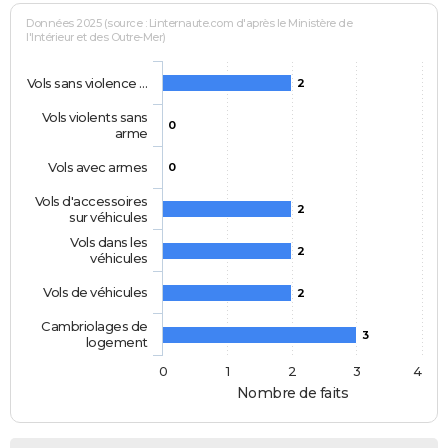
Données 2025 (source : Linternaute.com d'après le Ministère de
l'Intérieur et des Outre-Mer)
Vols sans violence …
2
Vols violents sans
0
arme
Vols avec armes
0
Vols d'accessoires
2
sur véhicules
Vols dans les
2
véhicules
Vols de véhicules
2
Cambriolages de
3
logement
0
1
2
3
4
Nombre de faits