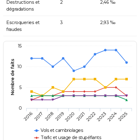
Destructions et
2
2,46 ‰
dégradations
Escroqueries et
3
2,93 ‰
fraudes
15
Nombre de faits
10
5
0
2018
2023
2017
2022
2016
2021
2020
2025
2019
2024
Vols et cambriolages
Trafic et usage de stupéfiants