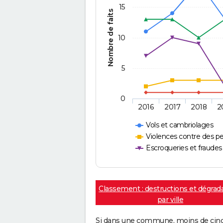
15
Nombre de faits
10
5
0
2016
2017
2018
2
Vols et cambriolages
Violences contre des p
Escroqueries et fraudes
Classement : destructions et dégrad
par ville
Si dans une commune, moins de cinq f