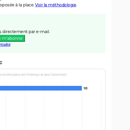
posée à la place.
Voir la méthodologie
.
 directement par e-mail.
e m'abonne
tialité
c
le Ministère de l'Intérieur et des Outre-Mer)
10