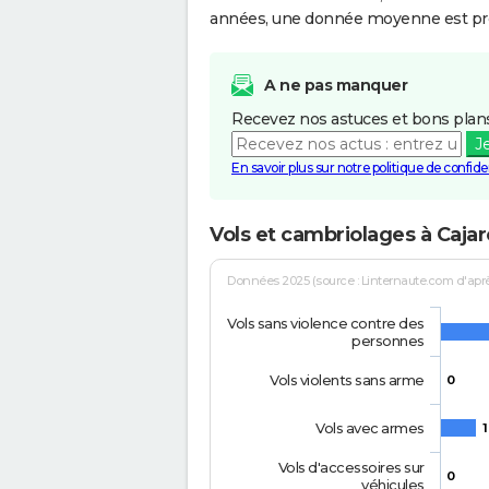
années, une donnée moyenne est pro
A ne pas manquer
Recevez nos astuces et bons plans
J
En savoir plus sur notre politique de confiden
Vols et cambriolages à Cajar
Données 2025 (source : Linternaute.com d'après 
Vols sans violence contre des
personnes
Vols violents sans arme
0
Vols avec armes
1
Vols d'accessoires sur
0
véhicules