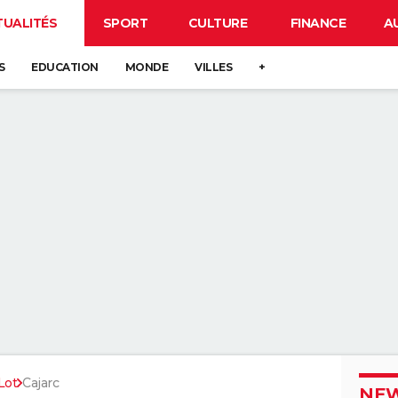
TUALITÉS
SPORT
CULTURE
FINANCE
A
S
EDUCATION
MONDE
VILLES
+
Lot
Cajarc
NEW