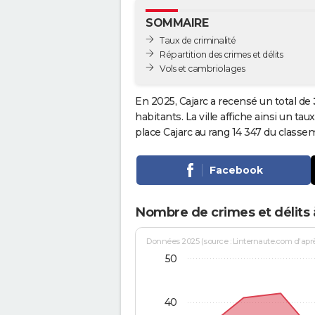
SOMMAIRE
Taux de criminalité
Répartition des crimes et délits
Vols et cambriolages
En 2025, Cajarc a recensé un total de
habitants. La ville affiche ainsi un tau
place Cajarc au rang 14 347 du class
Facebook
Nombre de crimes et délits 
Données 2025 (source : Linternaute.com d'après 
50
40