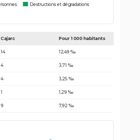
ersonnes
Destructions et dégradations
Cajarc
Pour 1 000 habitants
14
12,49 ‰
4
3,71 ‰
4
3,25 ‰
1
1,29 ‰
9
7,92 ‰