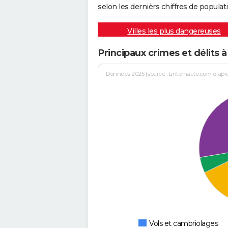
selon les dernièrs chiffres de populati
Villes les plus dangereuses
Principaux crimes et délits à
Données 2025 (source : Linternaute.com d'après 
Vols et cambriolages