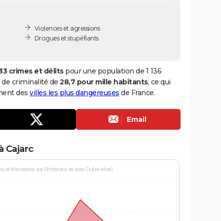
Violences et agressions
Drogues et stupéfiants
33 crimes et délits
pour une population de 1 136
x de criminalité de
28,7 pour mille habitants
, ce qui
ement des
villes les plus dangereuses
de France.
Email
à Cajarc
le Ministère de l'Intérieur et des Outre-Mer)