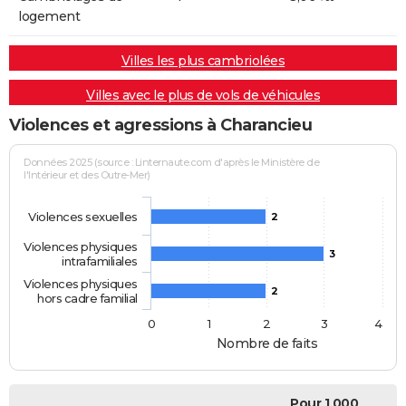
logement
Villes les plus cambriolées
Villes avec le plus de vols de véhicules
Violences et agressions à Charancieu
Données 2025 (source : Linternaute.com d'après le Ministère de
l'Intérieur et des Outre-Mer)
Violences sexuelles
2
Violences physiques
3
intrafamiliales
Violences physiques
2
hors cadre familial
0
1
2
3
4
Nombre de faits
Pour 1 000