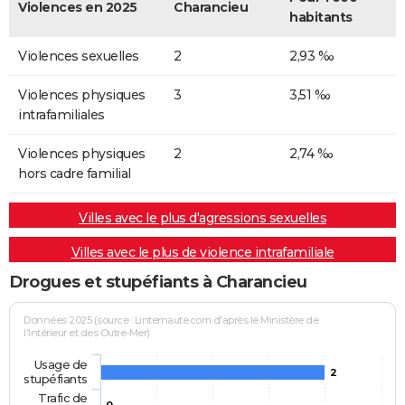
Violences en 2025
Charancieu
habitants
Violences sexuelles
2
2,93 ‰
Violences physiques
3
3,51 ‰
intrafamiliales
Violences physiques
2
2,74 ‰
hors cadre familial
Villes avec le plus d'agressions sexuelles
Villes avec le plus de violence intrafamiliale
Drogues et stupéfiants à Charancieu
Données 2025 (source : Linternaute.com d'après le Ministère de
l'Intérieur et des Outre-Mer)
Usage de
2
stupéfiants
Trafic de
0