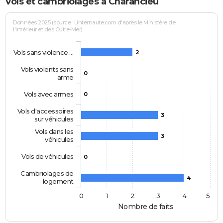
Vols et cambriolages à Charancieu
Données 2025 (source : Linternaute.com d'après le Ministère de
l'Intérieur et des Outre-Mer)
Vols sans violence …
2
Vols violents sans
0
arme
Vols avec armes
0
Vols d'accessoires
3
sur véhicules
Vols dans les
3
véhicules
Vols de véhicules
0
Cambriolages de
4
logement
0
1
2
3
4
5
Nombre de faits