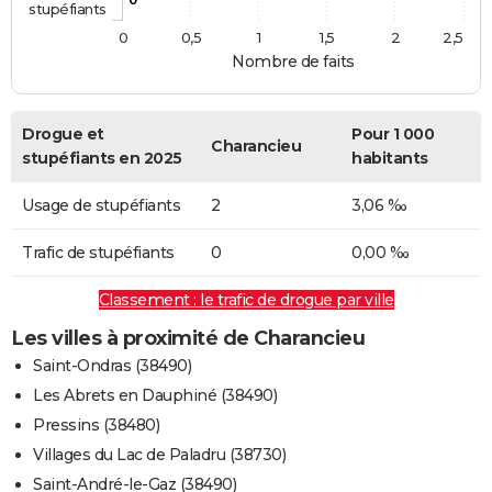
stupéfiants
0
0,5
1
1,5
2
2,5
Nombre de faits
Drogue et
Pour 1 000
Charancieu
stupéfiants en 2025
habitants
Usage de stupéfiants
2
3,06 ‰
Trafic de stupéfiants
0
0,00 ‰
Classement : le trafic de drogue par ville
Les villes à proximité de Charancieu
Saint-Ondras (38490)
Les Abrets en Dauphiné (38490)
Pressins (38480)
Villages du Lac de Paladru (38730)
Saint-André-le-Gaz (38490)