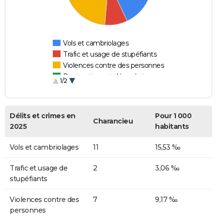
Vols et cambriolages
Trafic et usage de stupéfiants
Violences contre des personnes
Destructions et dégradations
1/2
Escroqueries et fraudes
Délits et crimes en
Pour 1 000
Charancieu
2025
habitants
Vols et cambriolages
11
15,53 ‰
Trafic et usage de
2
3,06 ‰
stupéfiants
Violences contre des
7
9,17 ‰
personnes