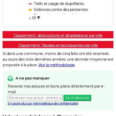
Trafic et usage de stupéfiants
Violences contre des personnes
Destructions et dégradations
1/2
Escroqueries et fraudes
Classement : destructions et dégradations par ville
Classement : fraudes et escroqueries par ville
Si dans une commune, moins de cinq faits ont été recensés
au cours des trois dernières années, une donnée moyenne est
proposée à la place.
Voir la méthodologie
.
A ne pas manquer
Recevez nos astuces et bons plans directement par e-
mail.
Je m'abonne
En savoir plus sur notre politique de confidentialité