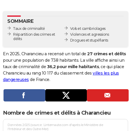
City break
Voyage de noces
Climat
Destinations
Voyage nature
Forum
+
PHOTO
GUIDES D'ACHAT
SOMMAIRE
Taux de criminalité
Vols et cambriolages
BONS PLANS
Répartition des crimes et
Violences et agressions
délits
Drogues et stupéfiants
CARTE DE VOEUX
Carte Bonne année
Carte Pâques
Carte de Noël
Carte Saint-Valentin
Carte d'anniversaire
En 2025, Charancieu a recensé un total de
27 crimes et délits
DICTIONNAIRE
pour une population de 738 habitants. La ville affiche ainsi un
Biographies
Expressions
Dictionnaire
Citations
Proverbes
taux de criminalité de
36,2 pour mille habitants
, ce qui place
PROGRAMME TV
Charancieu au rang 10 117 du classement des
villes les plus
COPAINS D'AVANT
dangereuses
de France.
Se connecter
Collèges
Universités
Service militaire
S'inscrire
Lycées
Primaires
Entreprises
Avis de recherche
AVIS DE DÉCÈS
FORUM
Nombre de crimes et délits à Charancieu
Lifestyle
Sport
Television
Cinema
Bricolage
Culture
Auto
Voyage
Données 2025 (source : Linternaute.com d'après le Ministère de
l'Intérieur et des Outre-Mer)