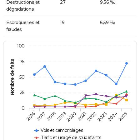
Destructions et
27
9,36 ‰
dégradations
Escroqueries et
19
6,59 ‰
fraudes
100
Nombre de faits
75
50
25
0
2018
2023
2019
2024
2020
2025
2016
2021
2017
2022
Vols et cambriolages
Trafic et usage de stupéfiants