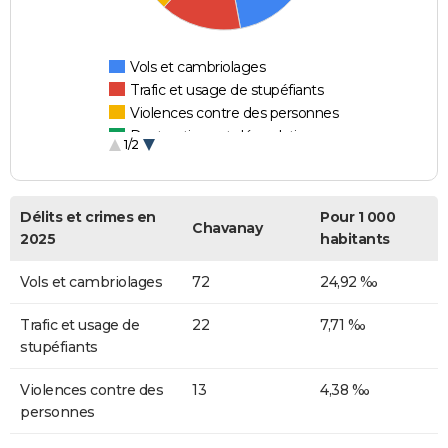
Vols et cambriolages
Trafic et usage de stupéfiants
Violences contre des personnes
Destructions et dégradations
1/2
Escroqueries et fraudes
Délits et crimes en
Pour 1 000
Chavanay
2025
habitants
Vols et cambriolages
72
24,92 ‰
Trafic et usage de
22
7,71 ‰
stupéfiants
Violences contre des
13
4,38 ‰
personnes