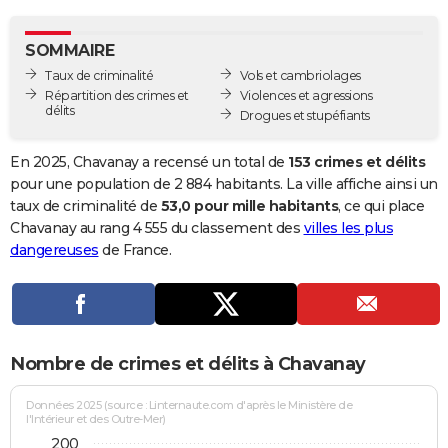
City break
Voyage de noces
Climat
Destinations
Voyage nature
Forum
+
PHOTO
SOMMAIRE
GUIDES D'ACHAT
Taux de criminalité
Vols et cambriolages
Répartition des crimes et
Violences et agressions
BONS PLANS
délits
Drogues et stupéfiants
CARTE DE VOEUX
En 2025, Chavanay a recensé un total de
153 crimes et délits
Carte Bonne année
Carte Pâques
Carte de Noël
Carte Saint-Valentin
Carte d'anniversaire
pour une population de 2 884 habitants. La ville affiche ainsi un
DICTIONNAIRE
taux de criminalité de
53,0 pour mille habitants
, ce qui place
Biographies
Expressions
Dictionnaire
Citations
Proverbes
Chavanay au rang 4 555 du classement des
villes les plus
PROGRAMME TV
dangereuses
de France.
COPAINS D'AVANT
Se connecter
Collèges
Universités
Service militaire
S'inscrire
Lycées
Primaires
Entreprises
Avis de recherche
AVIS DE DÉCÈS
FORUM
Nombre de crimes et délits à Chavanay
Lifestyle
Sport
Television
Cinema
Bricolage
Culture
Auto
Voyage
Données 2025 (source : Linternaute.com d'après le Ministère de
l'Intérieur et des Outre-Mer)
200