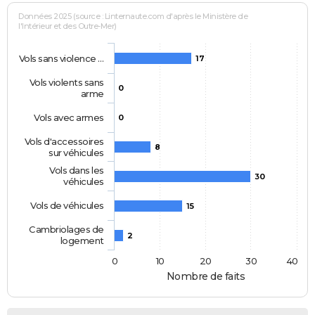
Données 2025 (source : Linternaute.com d'après le Ministère de
l'Intérieur et des Outre-Mer)
Vols sans violence …
17
Vols violents sans
0
arme
Vols avec armes
0
Vols d'accessoires
8
sur véhicules
Vols dans les
30
véhicules
Vols de véhicules
15
Cambriolages de
2
logement
0
10
20
30
40
Nombre de faits