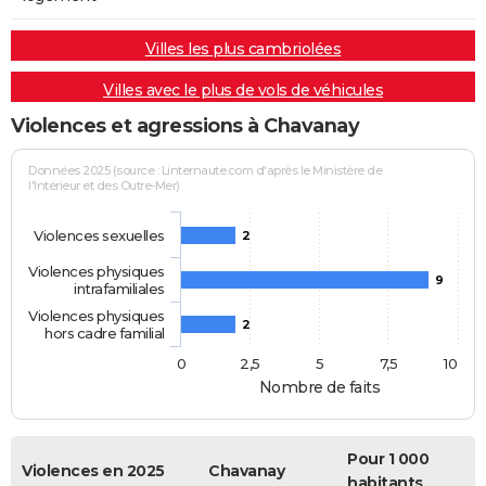
Villes les plus cambriolées
Villes avec le plus de vols de véhicules
Violences et agressions à Chavanay
Données 2025 (source : Linternaute.com d'après le Ministère de
l'Intérieur et des Outre-Mer)
Violences sexuelles
2
Violences physiques
9
intrafamiliales
Violences physiques
2
hors cadre familial
0
2,5
5
7,5
10
Nombre de faits
Pour 1 000
Violences en 2025
Chavanay
habitants