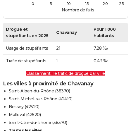
0
5
10
15
20
25
Nombre de faits
Drogue et
Pour 1 000
Chavanay
stupéfiants en 2025
habitants
Usage de stupéfiants
21
7,28 ‰
Trafic de stupéfiants
1
0,43 ‰
Classement : le trafic de drogue par ville
Les villes à proximité de Chavanay
Saint-Alban-du-Rhône (38370)
Saint-Michel-sur-Rhône (42410)
Bessey (42520)
Malleval (42520)
Saint-Clair-du-Rhône (38370)
Toutes les villes