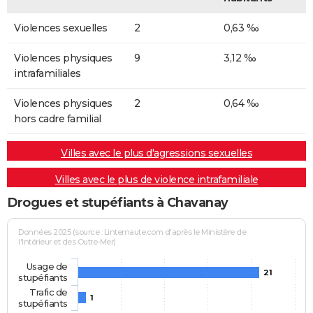
Violences sexuelles
2
0,63 ‰
Violences physiques
9
3,12 ‰
intrafamiliales
Violences physiques
2
0,64 ‰
hors cadre familial
Villes avec le plus d'agressions sexuelles
Villes avec le plus de violence intrafamiliale
Drogues et stupéfiants à Chavanay
Données 2025 (source : Linternaute.com d'après le Ministère de
l'Intérieur et des Outre-Mer)
Usage de
21
stupéfiants
Trafic de
1
stupéfiants