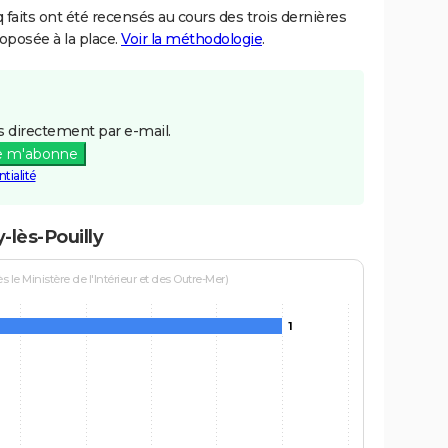
aits ont été recensés au cours des trois dernières
posée à la place.
Voir la méthodologie
.
 directement par e-mail.
e m'abonne
tialité
-lès-Pouilly
le Ministère de l'Intérieur et des Outre-Mer)
1