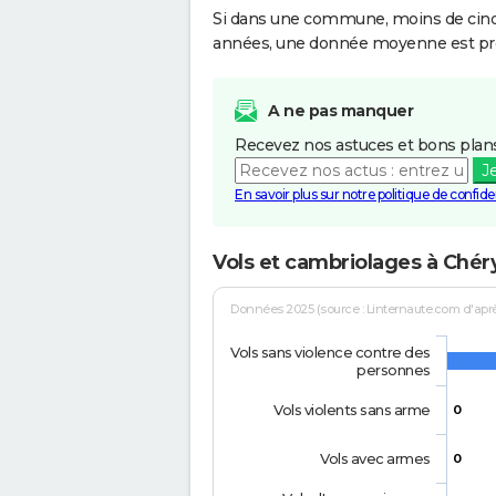
Si dans une commune, moins de cinq f
années, une donnée moyenne est pro
A ne pas manquer
Recevez nos astuces et bons plans
J
En savoir plus sur notre politique de confiden
Vols et cambriolages à Chéry
Données 2025 (source : Linternaute.com d'après 
Vols sans violence contre des
personnes
Vols violents sans arme
0
Vols avec armes
0