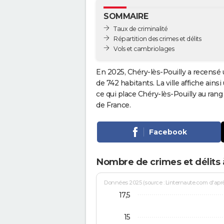
SOMMAIRE
Taux de criminalité
Répartition des crimes et délits
Vols et cambriolages
En 2025, Chéry-lès-Pouilly a recensé 
de 742 habitants. La ville affiche ains
ce qui place Chéry-lès-Pouilly au ran
de France.
Facebook
Nombre de crimes et délits à
Données 2025 (source : Linternaute.com d'après 
17,5
15