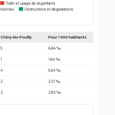
Trafic et usage de stupéfiants
ersonnes
Destructions et dégradations
Chéry-lès-Pouilly
Pour 1 000 habitants
5
6,84 ‰
1
1,64 ‰
4
5,64 ‰
2
2,31 ‰
2
2,83 ‰