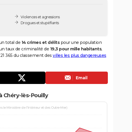
Violences et agressions
Drogues et stupéfiants
un total de
14 crimes et délits
pour une population
i un taux de criminalité de
19,3 pour mille habitants
,
g 21 365 du classement des
villes les plus dangereuses
Email
 Chéry-lès-Pouilly
le Ministère de l'Intérieur et des Outre-Mer)