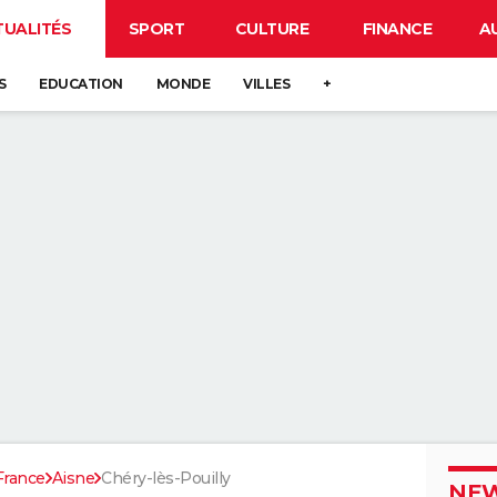
TUALITÉS
SPORT
CULTURE
FINANCE
A
S
EDUCATION
MONDE
VILLES
+
France
Aisne
Chéry-lès-Pouilly
NEW