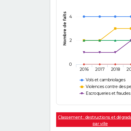
Nombre de faits
4
2
0
2016
2017
2018
2
Vols et cambriolages
Violences contre des p
Escroqueries et fraudes
Classement : destructions et dégrad
par ville