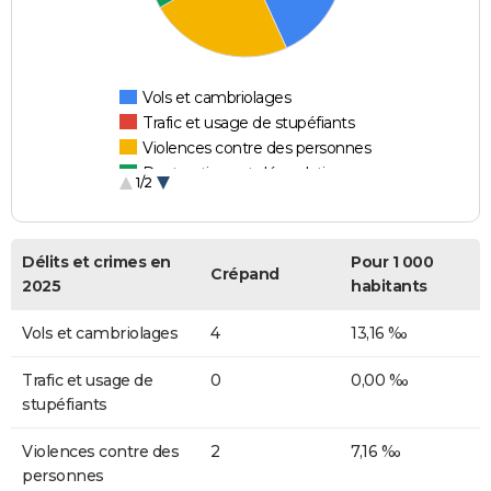
Vols et cambriolages
Trafic et usage de stupéfiants
Violences contre des personnes
Destructions et dégradations
1/2
Escroqueries et fraudes
Délits et crimes en
Pour 1 000
Crépand
2025
habitants
Vols et cambriolages
4
13,16 ‰
Trafic et usage de
0
0,00 ‰
stupéfiants
Violences contre des
2
7,16 ‰
personnes