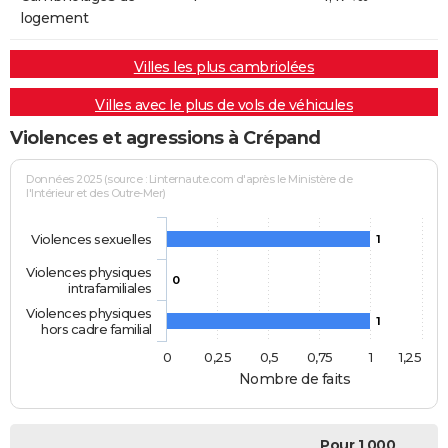
logement
Villes les plus cambriolées
Villes avec le plus de vols de véhicules
Violences et agressions à Crépand
Données 2025 (source : Linternaute.com d'après le Ministère de
l'Intérieur et des Outre-Mer)
Violences sexuelles
1
Violences physiques
0
intrafamiliales
Violences physiques
1
hors cadre familial
0
0,25
0,5
0,75
1
1,25
Nombre de faits
Pour 1 000