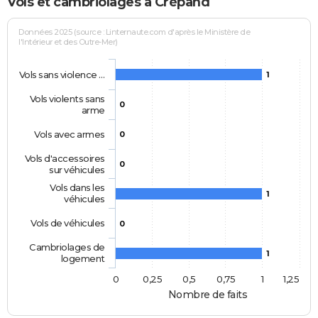
Vols et cambriolages à Crépand
Données 2025 (source : Linternaute.com d'après le Ministère de
l'Intérieur et des Outre-Mer)
Vols sans violence …
1
Vols violents sans
0
arme
Vols avec armes
0
Vols d'accessoires
0
sur véhicules
Vols dans les
1
véhicules
Vols de véhicules
0
Cambriolages de
1
logement
0
0,25
0,5
0,75
1
1,25
Nombre de faits