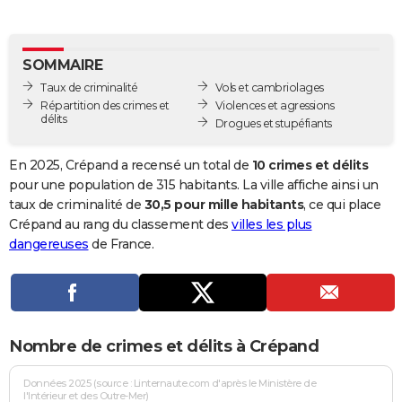
City break
Voyage de noces
Climat
Destinations
Voyage nature
Forum
+
PHOTO
GUIDES D'ACHAT
SOMMAIRE
Taux de criminalité
Vols et cambriolages
BONS PLANS
Répartition des crimes et
Violences et agressions
délits
Drogues et stupéfiants
CARTE DE VOEUX
Carte Bonne année
Carte Pâques
Carte de Noël
Carte Saint-Valentin
Carte d'anniversaire
En 2025, Crépand a recensé un total de
10 crimes et délits
DICTIONNAIRE
pour une population de 315 habitants. La ville affiche ainsi un
Biographies
Expressions
Dictionnaire
Citations
Proverbes
taux de criminalité de
30,5 pour mille habitants
, ce qui place
PROGRAMME TV
Crépand au rang du classement des
villes les plus
COPAINS D'AVANT
dangereuses
de France.
Se connecter
Collèges
Universités
Service militaire
S'inscrire
Lycées
Primaires
Entreprises
Avis de recherche
AVIS DE DÉCÈS
FORUM
Nombre de crimes et délits à Crépand
Lifestyle
Sport
Television
Cinema
Bricolage
Culture
Auto
Voyage
Données 2025 (source : Linternaute.com d'après le Ministère de
l'Intérieur et des Outre-Mer)