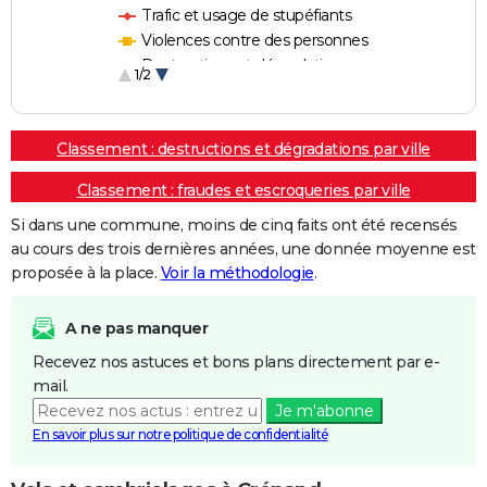
Trafic et usage de stupéfiants
Violences contre des personnes
Destructions et dégradations
1/2
Escroqueries et fraudes
Classement : destructions et dégradations par ville
Classement : fraudes et escroqueries par ville
Si dans une commune, moins de cinq faits ont été recensés
au cours des trois dernières années, une donnée moyenne est
proposée à la place.
Voir la méthodologie
.
A ne pas manquer
Recevez nos astuces et bons plans directement par e-
mail.
Je m'abonne
En savoir plus sur notre politique de confidentialité