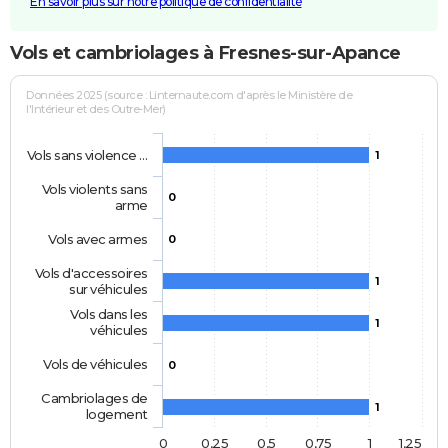
En savoir plus sur notre politique de confidentialité
Vols et cambriolages à Fresnes-sur-Apance
Données 2025 (source : Linternaute.com d'après le Ministère de
l'Intérieur et des Outre-Mer)
Vols sans violence …
1
Vols violents sans
0
arme
Vols avec armes
0
Vols d'accessoires
1
sur véhicules
Vols dans les
1
véhicules
Vols de véhicules
0
Cambriolages de
1
logement
0
0,25
0,5
0,75
1
1,25