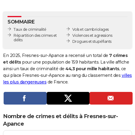
City break
Voyage de noces
Climat
Destinations
Voyage nature
Forum
+
PHOTO
GUIDES D'ACHAT
SOMMAIRE
Taux de criminalité
Vols et cambriolages
BONS PLANS
Répartition des crimes et
Violences et agressions
délits
Drogues et stupéfiants
CARTE DE VOEUX
Carte Bonne année
Carte Pâques
Carte de Noël
Carte Saint-Valentin
Carte d'anniversaire
En 2025, Fresnes-sur-Apance a recensé un total de
7 crimes
DICTIONNAIRE
et délits
pour une population de 159 habitants. La ville affiche
Biographies
Expressions
Dictionnaire
Citations
Proverbes
ainsi un taux de criminalité de
44,3 pour mille habitants
, ce
PROGRAMME TV
qui place Fresnes-sur-Apance au rang du classement des
villes
COPAINS D'AVANT
les plus dangereuses
de France.
Se connecter
Collèges
Universités
Service militaire
S'inscrire
Lycées
Primaires
Entreprises
Avis de recherche
AVIS DE DÉCÈS
FORUM
Nombre de crimes et délits à Fresnes-sur-
Lifestyle
Sport
Television
Cinema
Bricolage
Culture
Auto
Voyage
Apance