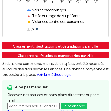
Vols et cambriolages
Trafic et usage de stupéfiants
Violences contre des personnes
Destructions et dégradations
1/2
Escroqueries et fraudes
Classement : destructions et dégradations par ville
Classement : fraudes et escroqueries par ville
Si dans une commune, moins de cinq faits ont été recensés
au cours des trois dernières années, une donnée moyenne est
proposée à la place.
Voir la méthodologie
.
A ne pas manquer
Recevez nos astuces et bons plans directement par e-
mail.
Je m'abonne