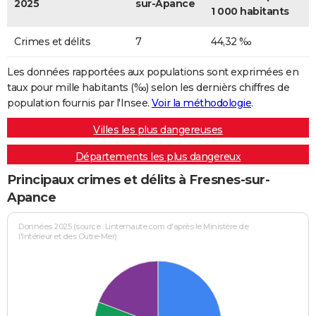
2025
sur-Apance
1 000 habitants
Crimes et délits
7
44,32 ‰
Les données rapportées aux populations sont exprimées en
taux pour mille habitants (‰) selon les dernièrs chiffres de
population fournis par l'Insee.
Voir la méthodologie
.
Villes les plus dangereuses
Départements les plus dangereux
Principaux crimes et délits à Fresnes-sur-
Apance
Données 2025 (source : Linternaute.com d'après le Ministère de
l'Intérieur et des Outre-Mer)