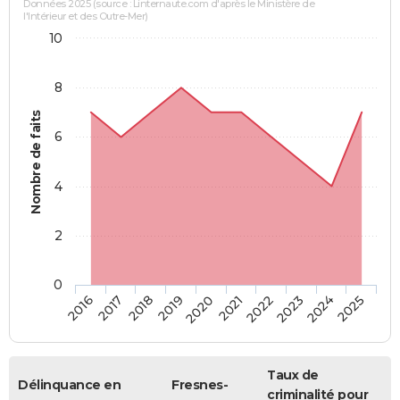
Données 2025 (source : Linternaute.com d'après le Ministère de
l'Intérieur et des Outre-Mer)
10
8
Nombre de faits
6
4
2
0
2018
2023
2017
2022
2016
2021
2020
2025
2019
2024
Taux de
Délinquance en
Fresnes-
criminalité pour