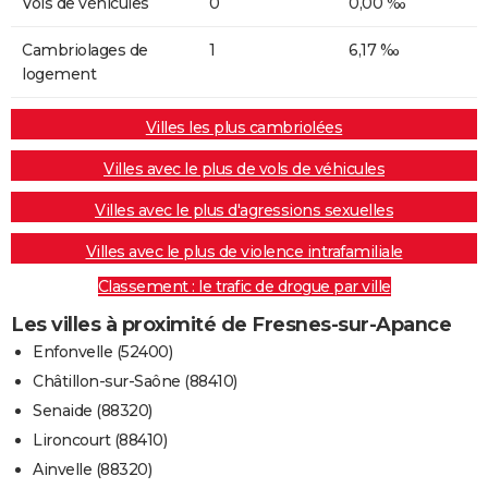
Vols de véhicules
0
0,00 ‰
Cambriolages de
1
6,17 ‰
logement
Villes les plus cambriolées
Villes avec le plus de vols de véhicules
Villes avec le plus d'agressions sexuelles
Villes avec le plus de violence intrafamiliale
Classement : le trafic de drogue par ville
Les villes à proximité de Fresnes-sur-Apance
Enfonvelle (52400)
Châtillon-sur-Saône (88410)
Senaide (88320)
Lironcourt (88410)
Ainvelle (88320)