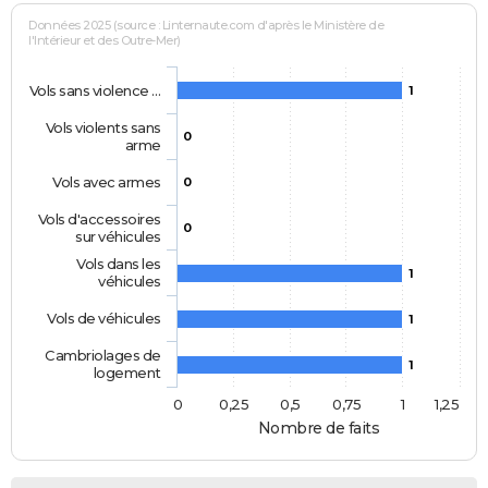
Données 2025 (source : Linternaute.com d'après le Ministère de
l'Intérieur et des Outre-Mer)
Vols sans violence …
1
Vols violents sans
0
arme
Vols avec armes
0
Vols d'accessoires
0
sur véhicules
Vols dans les
1
véhicules
Vols de véhicules
1
Cambriolages de
1
logement
0
0,25
0,5
0,75
1
1,25
Nombre de faits