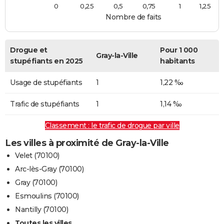
0
0,25
0,5
0,75
1
1,25
Nombre de faits
Drogue et
Pour 1 000
Gray-la-Ville
stupéfiants en 2025
habitants
Usage de stupéfiants
1
1,22 ‰
Trafic de stupéfiants
1
1,14 ‰
Classement : le trafic de drogue par ville
Les villes à proximité de Gray-la-Ville
Velet (70100)
Arc-lès-Gray (70100)
Gray (70100)
Esmoulins (70100)
Nantilly (70100)
Toutes les villes