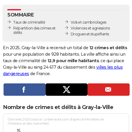
City break
Voyage de noces
Climat
Destinations
Voyage nature
Forum
+
PHOTO
SOMMAIRE
GUIDES D'ACHAT
Taux de criminalité
Vols et cambriolages
Répartition des crimes et
Violences et agressions
BONS PLANS
délits
Drogues et stupéfiants
CARTE DE VOEUX
En 2025, Gray-la-Ville a recensé un total de
12 crimes et délits
Carte Bonne année
Carte Pâques
Carte de Noël
Carte Saint-Valentin
Carte d'anniversaire
pour une population de 928 habitants. La ville affiche ainsi un
DICTIONNAIRE
taux de criminalité de
12,9 pour mille habitants
, ce qui place
Biographies
Expressions
Dictionnaire
Citations
Proverbes
Gray-la-Ville au rang 24 617 du classement des
villes les plus
PROGRAMME TV
dangereuses
de France.
COPAINS D'AVANT
Se connecter
Collèges
Universités
Service militaire
S'inscrire
Lycées
Primaires
Entreprises
Avis de recherche
AVIS DE DÉCÈS
FORUM
Nombre de crimes et délits à Gray-la-Ville
Lifestyle
Sport
Television
Cinema
Bricolage
Culture
Auto
Voyage
Données 2025 (source : Linternaute.com d'après le Ministère de
l'Intérieur et des Outre-Mer)
15