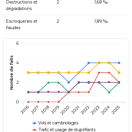
Destructions et
2
1,68 ‰
dégradations
Escroqueries et
2
1,89 ‰
fraudes
6
Nombre de faits
4
2
0
2018
2023
2019
2024
2020
2025
2016
2021
2017
2022
Vols et cambriolages
Trafic et usage de stupéfiants