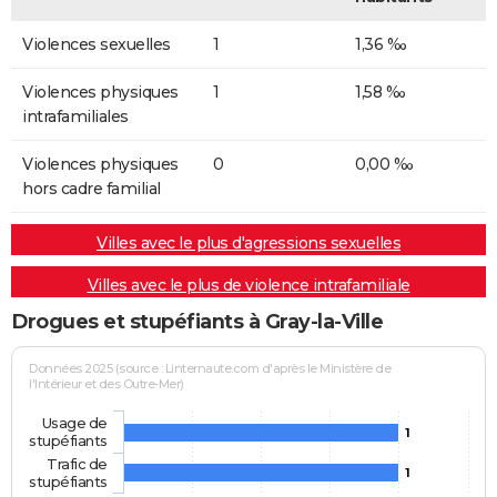
Violences sexuelles
1
1,36 ‰
Violences physiques
1
1,58 ‰
intrafamiliales
Violences physiques
0
0,00 ‰
hors cadre familial
Villes avec le plus d'agressions sexuelles
Villes avec le plus de violence intrafamiliale
Drogues et stupéfiants à Gray-la-Ville
Données 2025 (source : Linternaute.com d'après le Ministère de
l'Intérieur et des Outre-Mer)
Usage de
1
stupéfiants
Trafic de
1
stupéfiants