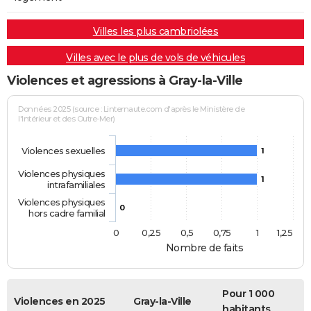
Villes les plus cambriolées
Villes avec le plus de vols de véhicules
Violences et agressions à Gray-la-Ville
Données 2025 (source : Linternaute.com d'après le Ministère de
l'Intérieur et des Outre-Mer)
Violences sexuelles
1
Violences physiques
1
intrafamiliales
Violences physiques
0
hors cadre familial
0
0,25
0,5
0,75
1
1,25
Nombre de faits
Pour 1 000
Violences en 2025
Gray-la-Ville
habitants