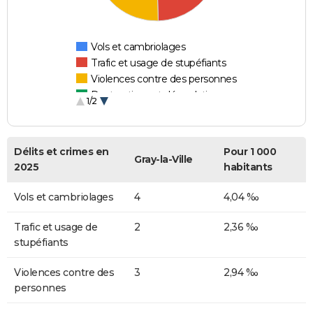
Vols et cambriolages
Trafic et usage de stupéfiants
Violences contre des personnes
Destructions et dégradations
1/2
Escroqueries et fraudes
Délits et crimes en
Pour 1 000
Gray-la-Ville
2025
habitants
Vols et cambriolages
4
4,04 ‰
Trafic et usage de
2
2,36 ‰
stupéfiants
Violences contre des
3
2,94 ‰
personnes