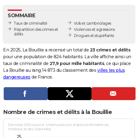
City break
Voyage de noces
Climat
Destinations
Voyage nature
Forum
+
PHOTO
SOMMAIRE
GUIDES D'ACHAT
Taux de criminalité
Vols et cambriolages
Répartition des crimes et
Violences et agressions
BONS PLANS
délits
Drogues et stupéfiants
CARTE DE VOEUX
En 2025, La Bouillie a recensé un total de
23 crimes et délits
Carte Bonne année
Carte Pâques
Carte de Noël
Carte Saint-Valentin
Carte d'anniversaire
pour une population de 824 habitants. La ville affiche ainsi un
DICTIONNAIRE
taux de criminalité de
27,9 pour mille habitants
, ce qui place
Biographies
Expressions
Dictionnaire
Citations
Proverbes
La Bouillie au rang 14 873 du classement des
villes les plus
PROGRAMME TV
dangereuses
de France.
COPAINS D'AVANT
Se connecter
Collèges
Universités
Service militaire
S'inscrire
Lycées
Primaires
Entreprises
Avis de recherche
AVIS DE DÉCÈS
FORUM
Nombre de crimes et délits à la Bouillie
Lifestyle
Sport
Television
Cinema
Bricolage
Culture
Auto
Voyage
Données 2025 (source : Linternaute.com d'après le Ministère de
l'Intérieur et des Outre-Mer)
25