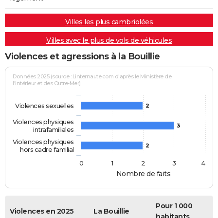
Villes les plus cambriolées
Villes avec le plus de vols de véhicules
Violences et agressions à la Bouillie
Données 2025 (source : Linternaute.com d'après le Ministère de
l'Intérieur et des Outre-Mer)
Violences sexuelles
2
Violences physiques
3
intrafamiliales
Violences physiques
2
hors cadre familial
0
1
2
3
4
Nombre de faits
Pour 1 000
Violences en 2025
La Bouillie
habitants