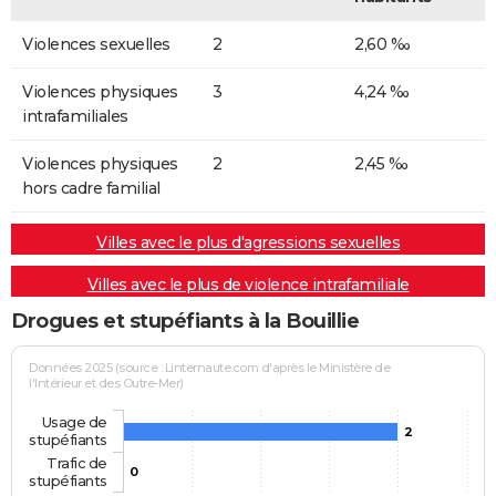
Violences sexuelles
2
2,60 ‰
Violences physiques
3
4,24 ‰
intrafamiliales
Violences physiques
2
2,45 ‰
hors cadre familial
Villes avec le plus d'agressions sexuelles
Villes avec le plus de violence intrafamiliale
Drogues et stupéfiants à la Bouillie
Données 2025 (source : Linternaute.com d'après le Ministère de
l'Intérieur et des Outre-Mer)
Usage de
2
stupéfiants
Trafic de
0
stupéfiants