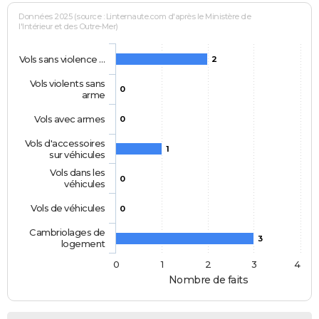
Données 2025 (source : Linternaute.com d'après le Ministère de
l'Intérieur et des Outre-Mer)
Vols sans violence …
2
Vols violents sans
0
arme
Vols avec armes
0
Vols d'accessoires
1
sur véhicules
Vols dans les
0
véhicules
Vols de véhicules
0
Cambriolages de
3
logement
0
1
2
3
4
Nombre de faits