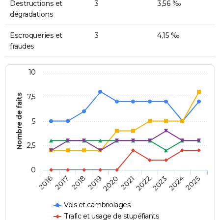
Destructions et
3
3,56 ‰
dégradations
Escroqueries et
3
4,15 ‰
fraudes
10
Nombre de faits
7,5
5
2,5
0
2018
2023
2020
2025
2017
2022
2019
2024
2016
2021
Vols et cambriolages
Trafic et usage de stupéfiants