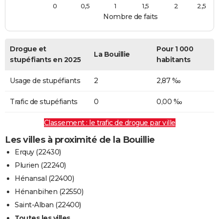
0
0,5
1
1,5
2
2,5
Nombre de faits
Drogue et
Pour 1 000
La Bouillie
stupéfiants en 2025
habitants
Usage de stupéfiants
2
2,87 ‰
Trafic de stupéfiants
0
0,00 ‰
Classement : le trafic de drogue par ville
Les villes à proximité de la Bouillie
Erquy (22430)
Plurien (22240)
Hénansal (22400)
Hénanbihen (22550)
Saint-Alban (22400)
Toutes les villes