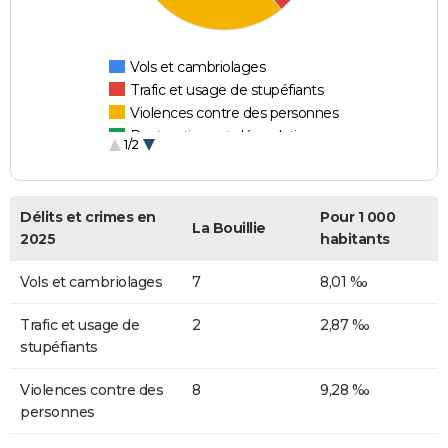
Vols et cambriolages
Trafic et usage de stupéfiants
Violences contre des personnes
Destructions et dégradations
1/2
Escroqueries et fraudes
Délits et crimes en
Pour 1 000
La Bouillie
2025
habitants
Vols et cambriolages
7
8,01 ‰
Trafic et usage de
2
2,87 ‰
stupéfiants
Violences contre des
8
9,28 ‰
personnes