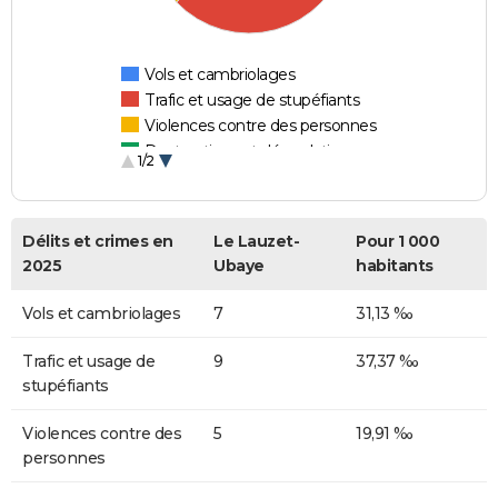
Vols et cambriolages
Trafic et usage de stupéfiants
Violences contre des personnes
Destructions et dégradations
1/2
Escroqueries et fraudes
Délits et crimes en
Le Lauzet-
Pour 1 000
2025
Ubaye
habitants
Vols et cambriolages
7
31,13 ‰
Trafic et usage de
9
37,37 ‰
stupéfiants
Violences contre des
5
19,91 ‰
personnes