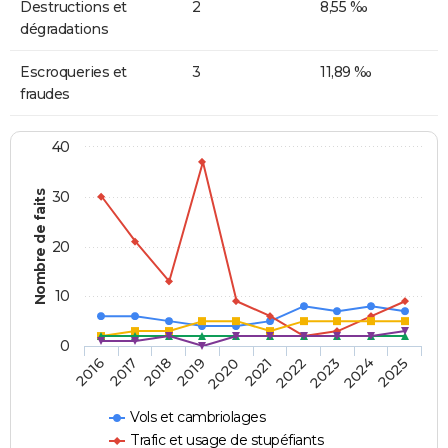
Destructions et
2
8,55 ‰
dégradations
Escroqueries et
3
11,89 ‰
fraudes
40
Nombre de faits
30
20
10
0
2018
2023
2017
2022
2016
2021
2020
2025
2019
2024
Vols et cambriolages
Trafic et usage de stupéfiants