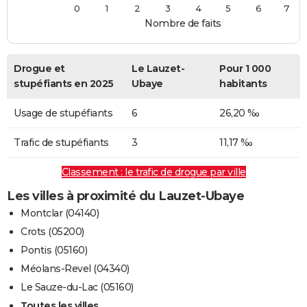
0
1
2
3
4
5
6
7
Nombre de faits
Drogue et
Le Lauzet-
Pour 1 000
stupéfiants en 2025
Ubaye
habitants
Usage de stupéfiants
6
26,20 ‰
Trafic de stupéfiants
3
11,17 ‰
Classement : le trafic de drogue par ville
Les villes à proximité du Lauzet-Ubaye
Montclar (04140)
Crots (05200)
Pontis (05160)
Méolans-Revel (04340)
Le Sauze-du-Lac (05160)
Toutes les villes