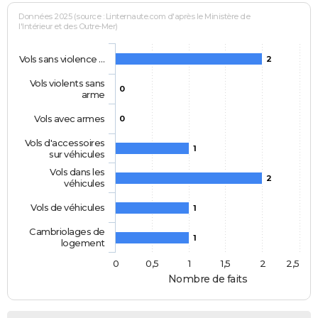
Données 2025 (source : Linternaute.com d'après le Ministère de
l'Intérieur et des Outre-Mer)
Vols sans violence …
2
Vols violents sans
0
arme
Vols avec armes
0
Vols d'accessoires
1
sur véhicules
Vols dans les
2
véhicules
Vols de véhicules
1
Cambriolages de
1
logement
0
0,5
1
1,5
2
2,5
Nombre de faits