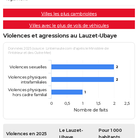
Villes les plus cambriolées
Villes avec le plus de vols de véhicules
Violences et agressions au Lauzet-Ubaye
Données 2025 (source : Linternaute.com d'après le Ministère de
l'Intérieur et des Outre-Mer)
Violences sexuelles
2
Violences physiques
2
intrafamiliales
Violences physiques
1
hors cadre familial
0
0,5
1
1,5
2
2,5
Nombre de faits
Le Lauzet-
Pour 1 000
Violences en 2025
Ubaye
habitants