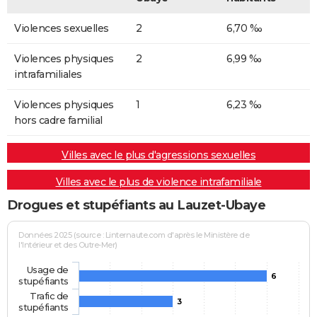
Violences sexuelles
2
6,70 ‰
Violences physiques
2
6,99 ‰
intrafamiliales
Violences physiques
1
6,23 ‰
hors cadre familial
Villes avec le plus d'agressions sexuelles
Villes avec le plus de violence intrafamiliale
Drogues et stupéfiants au Lauzet-Ubaye
Données 2025 (source : Linternaute.com d'après le Ministère de
l'Intérieur et des Outre-Mer)
Usage de
6
stupéfiants
Trafic de
3
stupéfiants