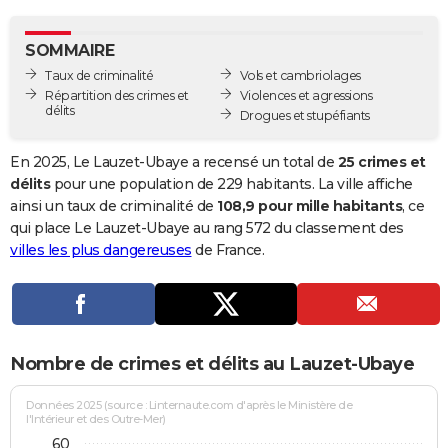
City break
Voyage de noces
Climat
Destinations
Voyage nature
Forum
+
PHOTO
SOMMAIRE
GUIDES D'ACHAT
Taux de criminalité
Vols et cambriolages
Répartition des crimes et
Violences et agressions
BONS PLANS
délits
Drogues et stupéfiants
CARTE DE VOEUX
En 2025, Le Lauzet-Ubaye a recensé un total de
25 crimes et
Carte Bonne année
Carte Pâques
Carte de Noël
Carte Saint-Valentin
Carte d'anniversaire
délits
pour une population de 229 habitants. La ville affiche
DICTIONNAIRE
ainsi un taux de criminalité de
108,9 pour mille habitants
, ce
Biographies
Expressions
Dictionnaire
Citations
Proverbes
qui place Le Lauzet-Ubaye au rang 572 du classement des
PROGRAMME TV
villes les plus dangereuses
de France.
COPAINS D'AVANT
Se connecter
Collèges
Universités
Service militaire
S'inscrire
Lycées
Primaires
Entreprises
Avis de recherche
AVIS DE DÉCÈS
FORUM
Nombre de crimes et délits au Lauzet-Ubaye
Lifestyle
Sport
Television
Cinema
Bricolage
Culture
Auto
Voyage
Données 2025 (source : Linternaute.com d'après le Ministère de
l'Intérieur et des Outre-Mer)
60