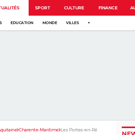
TUALITÉS
SPORT
CULTURE
FINANCE
A
S
EDUCATION
MONDE
VILLES
+
quitaine
Charente-Maritime
Les Portes-en-Ré
NEW