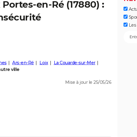
x
Portes-en-Ré
(17880) :
Actu
insécurité
Spo
Les 
nes
Ars-en-Ré
Loix
La Couarde-sur-Mer
tre ville
Mise à jour le 25/05/26