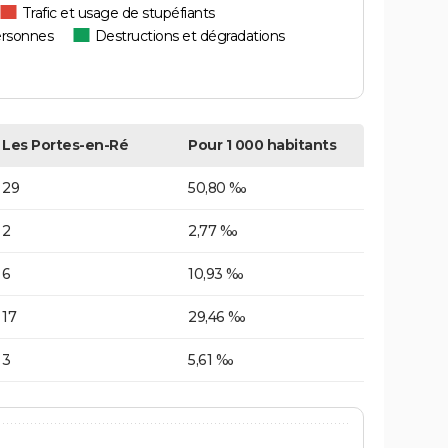
Trafic et usage de stupéfiants
ersonnes
Destructions et dégradations
Les Portes-en-Ré
Pour 1 000 habitants
29
50,80 ‰
2
2,77 ‰
6
10,93 ‰
17
29,46 ‰
3
5,61 ‰