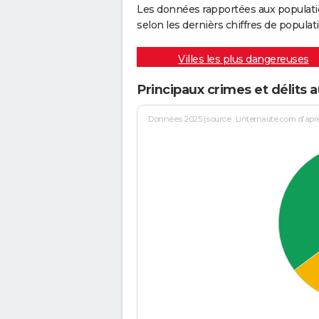
Les données rapportées aux populati
selon les dernièrs chiffres de populati
Villes les plus dangereuses
Principaux crimes et délits 
Données 2025 (source : Linternaute.com d'après 