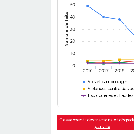
50
Nombre de faits
40
30
20
10
0
2016
2017
2018
2
Vols et cambriolages
Violences contre des p
Escroqueries et fraudes
Classement : destructions et dégrad
par ville