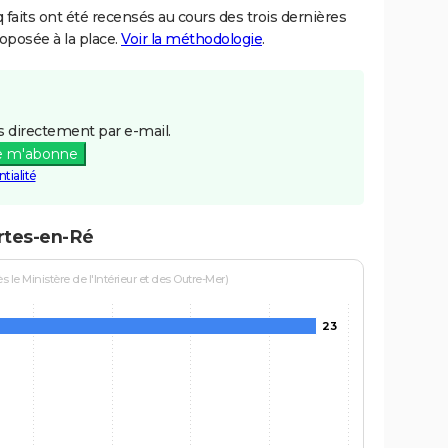
aits ont été recensés au cours des trois dernières
posée à la place.
Voir la méthodologie
.
 directement par e-mail.
e m'abonne
tialité
rtes-en-Ré
le Ministère de l'Intérieur et des Outre-Mer)
23