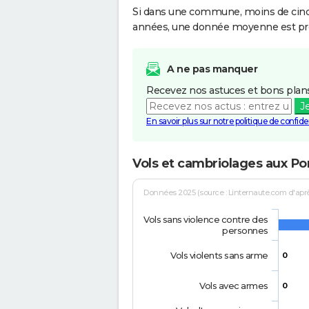
Si dans une commune, moins de cinq f
années, une donnée moyenne est pro
A ne pas manquer
Recevez nos astuces et bons plans
J
En savoir plus sur notre politique de confiden
Vols et cambriolages aux Po
Données 2025 (source : Linternaute.com d'après 
Vols sans violence contre des
personnes
Vols violents sans arme
0
Vols avec armes
0