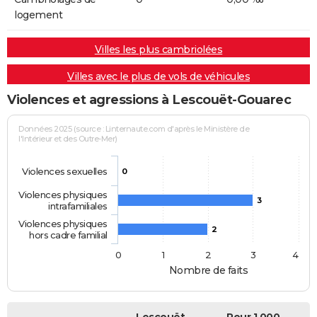
logement
Villes les plus cambriolées
Villes avec le plus de vols de véhicules
Violences et agressions à Lescouët-Gouarec
Données 2025 (source : Linternaute.com d'après le Ministère de
l'Intérieur et des Outre-Mer)
Violences sexuelles
0
Violences physiques
3
intrafamiliales
Violences physiques
2
hors cadre familial
0
1
2
3
4
Nombre de faits