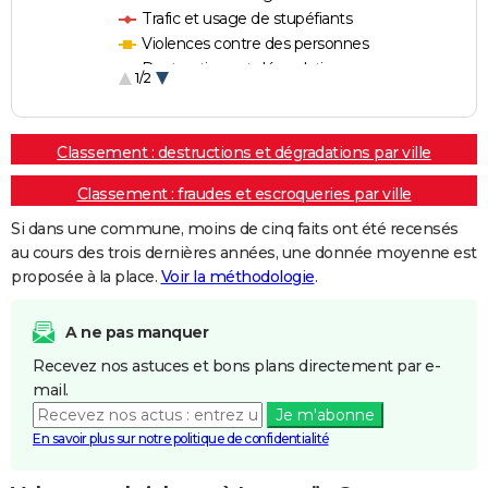
Trafic et usage de stupéfiants
Violences contre des personnes
Destructions et dégradations
1/2
Escroqueries et fraudes
Classement : destructions et dégradations par ville
Classement : fraudes et escroqueries par ville
Si dans une commune, moins de cinq faits ont été recensés
au cours des trois dernières années, une donnée moyenne est
proposée à la place.
Voir la méthodologie
.
A ne pas manquer
Recevez nos astuces et bons plans directement par e-
mail.
Je m'abonne
En savoir plus sur notre politique de confidentialité