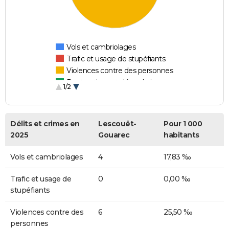
Vols et cambriolages
Trafic et usage de stupéfiants
Violences contre des personnes
Destructions et dégradations
1/2
Escroqueries et fraudes
Délits et crimes en
Lescouët-
Pour 1 000
2025
Gouarec
habitants
Vols et cambriolages
4
17,83 ‰
Trafic et usage de
0
0,00 ‰
stupéfiants
Violences contre des
6
25,50 ‰
personnes