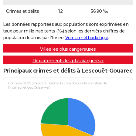
Crimes et délits
12
56,90 ‰
Les données rapportées aux populations sont exprimées en
taux pour mille habitants (‰) selon les dernièrs chiffres de
population fournis par l'Insee.
Voir la méthodologie
.
Villes les plus dangereuses
Départements les plus dangereux
Principaux crimes et délits à Lescouët-Gouarec
Données 2025 (source : Linternaute.com d'après le Ministère de
l'Intérieur et des Outre-Mer)