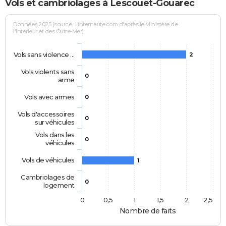
Vols et cambriolages à Lescouët-Gouarec
Données 2025 (source : Linternaute.com d'après le Ministère de
l'Intérieur et des Outre-Mer)
Vols sans violence …
2
Vols violents sans
0
arme
Vols avec armes
0
Vols d'accessoires
0
sur véhicules
Vols dans les
0
véhicules
Vols de véhicules
1
Cambriolages de
0
logement
0
0,5
1
1,5
2
2,5
Nombre de faits