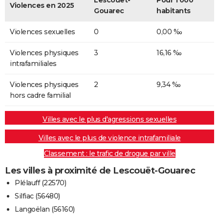
Lescouët-
Pour 1 000
Violences en 2025
Gouarec
habitants
Violences sexuelles
0
0,00 ‰
Violences physiques
3
16,16 ‰
intrafamiliales
Violences physiques
2
9,34 ‰
hors cadre familial
Villes avec le plus d'agressions sexuelles
Villes avec le plus de violence intrafamiliale
Classement : le trafic de drogue par ville
Les villes à proximité de Lescouët-Gouarec
Plélauff (22570)
Silfiac (56480)
Langoëlan (56160)