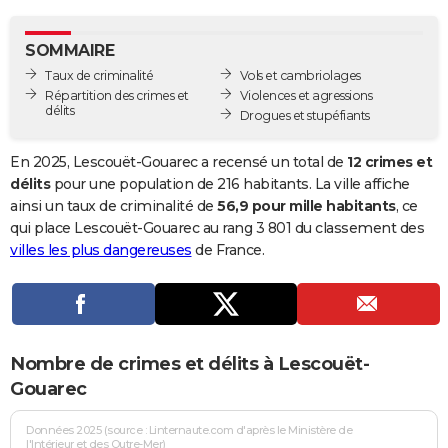
City break
Voyage de noces
Climat
Destinations
Voyage nature
Forum
+
PHOTO
SOMMAIRE
GUIDES D'ACHAT
Taux de criminalité
Vols et cambriolages
Répartition des crimes et
Violences et agressions
BONS PLANS
délits
Drogues et stupéfiants
CARTE DE VOEUX
En 2025, Lescouët-Gouarec a recensé un total de
12 crimes et
Carte Bonne année
Carte Pâques
Carte de Noël
Carte Saint-Valentin
Carte d'anniversaire
délits
pour une population de 216 habitants. La ville affiche
DICTIONNAIRE
ainsi un taux de criminalité de
56,9 pour mille habitants
, ce
Biographies
Expressions
Dictionnaire
Citations
Proverbes
qui place Lescouët-Gouarec au rang 3 801 du classement des
PROGRAMME TV
villes les plus dangereuses
de France.
COPAINS D'AVANT
Se connecter
Collèges
Universités
Service militaire
S'inscrire
Lycées
Primaires
Entreprises
Avis de recherche
AVIS DE DÉCÈS
FORUM
Nombre de crimes et délits à Lescouët-
Lifestyle
Sport
Television
Cinema
Bricolage
Culture
Auto
Voyage
Gouarec
Données 2025 (source : Linternaute.com d'après le Ministère de
l'Intérieur et des Outre-Mer)