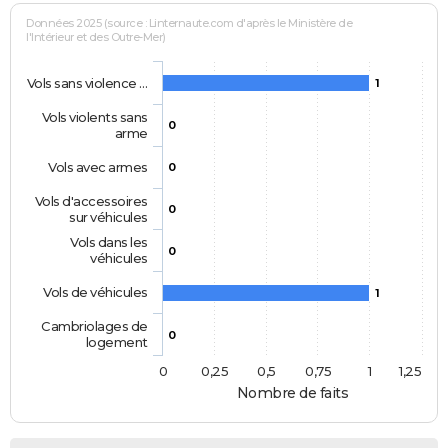
Données 2025 (source : Linternaute.com d'après le Ministère de
l'Intérieur et des Outre-Mer)
Vols sans violence …
1
Vols violents sans
0
arme
Vols avec armes
0
Vols d'accessoires
0
sur véhicules
Vols dans les
0
véhicules
Vols de véhicules
1
Cambriolages de
0
logement
0
0,25
0,5
0,75
1
1,25
Nombre de faits