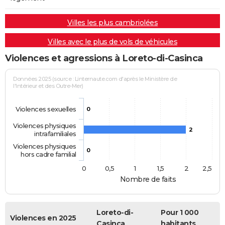
Villes les plus cambriolées
Villes avec le plus de vols de véhicules
Violences et agressions à Loreto-di-Casinca
Données 2025 (source : Linternaute.com d'après le Ministère de
l'Intérieur et des Outre-Mer)
Violences sexuelles
0
Violences physiques
2
intrafamiliales
Violences physiques
0
hors cadre familial
0
0,5
1
1,5
2
2,5
Nombre de faits
Loreto-di-
Pour 1 000
Violences en 2025
Casinca
habitants