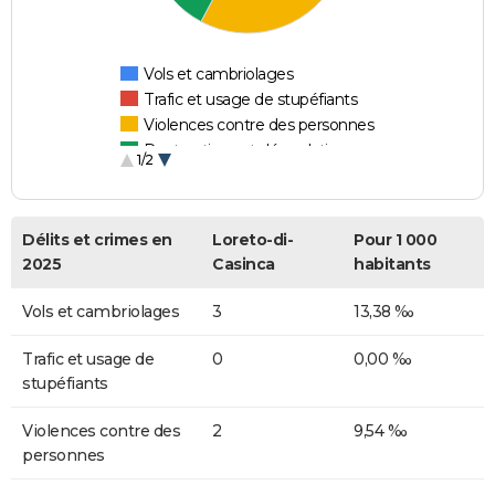
Vols et cambriolages
Trafic et usage de stupéfiants
Violences contre des personnes
Destructions et dégradations
1/2
Escroqueries et fraudes
Délits et crimes en
Loreto-di-
Pour 1 000
2025
Casinca
habitants
Vols et cambriolages
3
13,38 ‰
Trafic et usage de
0
0,00 ‰
stupéfiants
Violences contre des
2
9,54 ‰
personnes