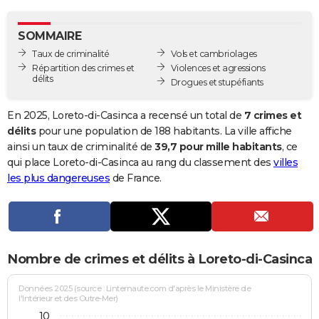
City break
Voyage de noces
Climat
Destinations
Voyage nature
Forum
+
PHOTO
SOMMAIRE
GUIDES D'ACHAT
Taux de criminalité
Vols et cambriolages
Répartition des crimes et
Violences et agressions
BONS PLANS
délits
Drogues et stupéfiants
CARTE DE VOEUX
En 2025, Loreto-di-Casinca a recensé un total de
7 crimes et
Carte Bonne année
Carte Pâques
Carte de Noël
Carte Saint-Valentin
Carte d'anniversaire
délits
pour une population de 188 habitants. La ville affiche
DICTIONNAIRE
ainsi un taux de criminalité de
39,7 pour mille habitants
, ce
Biographies
Expressions
Dictionnaire
Citations
Proverbes
qui place Loreto-di-Casinca au rang du classement des
villes
PROGRAMME TV
les plus dangereuses
de France.
COPAINS D'AVANT
Se connecter
Collèges
Universités
Service militaire
S'inscrire
Lycées
Primaires
Entreprises
Avis de recherche
AVIS DE DÉCÈS
FORUM
Nombre de crimes et délits à Loreto-di-Casinca
Lifestyle
Sport
Television
Cinema
Bricolage
Culture
Auto
Voyage
Données 2025 (source : Linternaute.com d'après le Ministère de
l'Intérieur et des Outre-Mer)
10