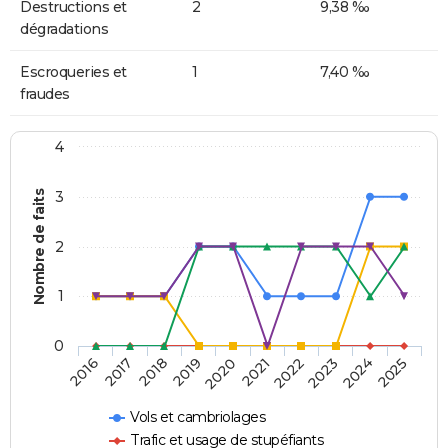
Destructions et
2
9,38 ‰
dégradations
Escroqueries et
1
7,40 ‰
fraudes
4
Nombre de faits
3
2
1
0
2018
2023
2019
2024
2020
2025
2016
2021
2017
2022
Vols et cambriolages
Trafic et usage de stupéfiants