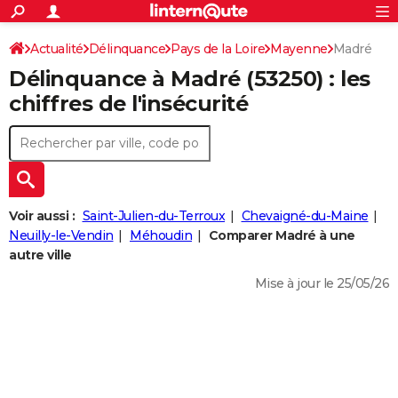
ACTUALITÉS
Connexion
S'inscrire
Actualité
Délinquance
Pays de la Loire
Mayenne
Rechercher
Madré
Société
Education
Villes
Politique
Faits Divers
Monde
+
SPORT
Délinquance à
Madré
(53250) : les
Football
Cyclisme
Forum
Coupe du monde 2026
Tennis
Rugby
CULTURE
chiffres de l'insécurité
TNT
Cinéma
Musique
Programme TV
Streaming
Sorties cinéma
+
FINANCE
Impôts
Immobilier
Banque
Crédit
Retraite
Epargne
Risques naturels par ville
Assurance
AUTO
Réserver un essai
Berlines
Forum auto
Essais
Citadines
SUV
+
HIGH-TECH
Voir aussi :
Saint-Julien-du-Terroux
Chevaigné-du-Maine
Meilleur smartphone
Ordinateurs
Guide high-tech
Mobiles
Internet
Jeux vidéo
+
Neuilly-le-Vendin
Méhoudin
Comparer Madré à une
BRICOLAGE
autre ville
Aménagement intérieur
Cuisine
Jardinage
+
Forum
Extérieur
Salle de bains
Rangement
WEEK-END
Mise à jour le 25/05/26
Escapades
Expositions
Week-end nature
Guides de France
Patrimoine
Musées
+
LIFESTYLE
Bien-être
Mode
+
Art de vivre
Loisirs
Modes de vie
SANTE
Guide de la santé
Médicaments
+
Alimentation
Maladies
Sommeil
VOYAGE