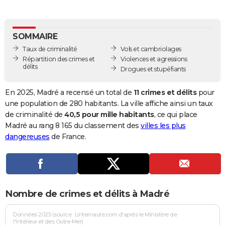
City break
Voyage de noces
Climat
Destinations
Voyage nature
Forum
+
PHOTO
GUIDES D'ACHAT
SOMMAIRE
Taux de criminalité
Vols et cambriolages
BONS PLANS
Répartition des crimes et
Violences et agressions
délits
Drogues et stupéfiants
CARTE DE VOEUX
Carte Bonne année
Carte Pâques
Carte de Noël
Carte Saint-Valentin
Carte d'anniversaire
En 2025, Madré a recensé un total de
11 crimes et délits
pour
DICTIONNAIRE
une population de 280 habitants. La ville affiche ainsi un taux
Biographies
Expressions
Dictionnaire
Citations
Proverbes
de criminalité de
40,5 pour mille habitants
, ce qui place
PROGRAMME TV
Madré au rang 8 165 du classement des
villes les plus
COPAINS D'AVANT
dangereuses
de France.
Se connecter
Collèges
Universités
Service militaire
S'inscrire
Lycées
Primaires
Entreprises
Avis de recherche
AVIS DE DÉCÈS
FORUM
Nombre de crimes et délits à Madré
Lifestyle
Sport
Television
Cinema
Bricolage
Culture
Auto
Voyage
Données 2025 (source : Linternaute.com d'après le Ministère de
l'Intérieur et des Outre-Mer)