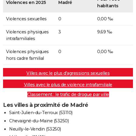
Violences en 2025
Madré
habitants
Violences sexuelles
0
0,00 ‰
Violences physiques
3
9,69 ‰
intrafamiliales
Violences physiques
0
0,00 ‰
hors cadre familial
Villes avec le plus d'agressions sexuelles
Villes avec le plus de violence intrafamiliale
Classement : le trafic de drogue par ville
Les villes à proximité de Madré
Saint-Julien-du-Terroux (53110)
Chevaigné-du-Maine (53250)
Neuilly-le-Vendin (53250)