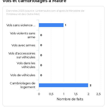
Vols et cambriolages à Madré
Données 2025 (source : Linternaute.com d'après le Ministère de
l'Intérieur et des Outre-Mer)
Vols sans violence …
1
Vols violents sans
0
arme
Vols avec armes
0
Vols d'accessoires
0
sur véhicules
Vols dans les
0
véhicules
Vols de véhicules
0
Cambriolages de
2
logement
0
0,5
1
1,5
2
2,5
Nombre de faits