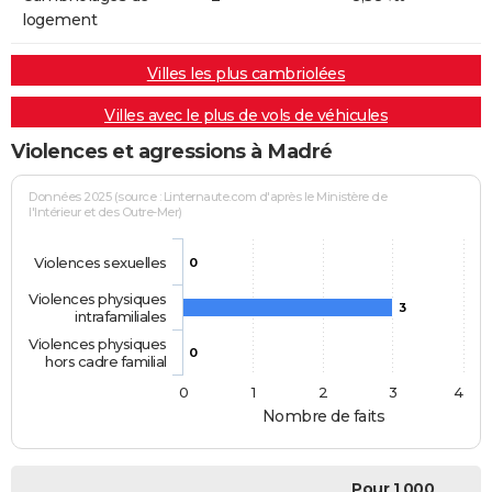
logement
Villes les plus cambriolées
Villes avec le plus de vols de véhicules
Violences et agressions à Madré
Données 2025 (source : Linternaute.com d'après le Ministère de
l'Intérieur et des Outre-Mer)
Violences sexuelles
0
Violences physiques
3
intrafamiliales
Violences physiques
0
hors cadre familial
0
1
2
3
4
Nombre de faits
Pour 1 000