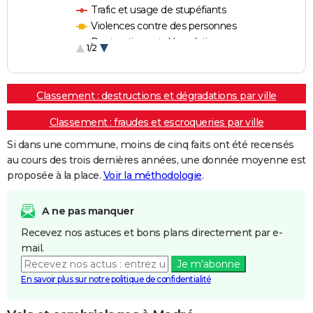
Trafic et usage de stupéfiants
Violences contre des personnes
Destructions et dégradations
1/2
Escroqueries et fraudes
Classement : destructions et dégradations par ville
Classement : fraudes et escroqueries par ville
Si dans une commune, moins de cinq faits ont été recensés
au cours des trois dernières années, une donnée moyenne est
proposée à la place.
Voir la méthodologie
.
A ne pas manquer
Recevez nos astuces et bons plans directement par e-
mail.
Je m'abonne
En savoir plus sur notre politique de confidentialité