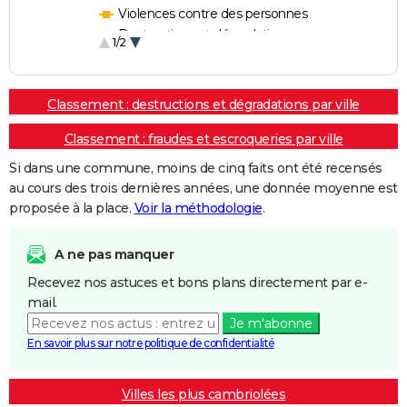
Violences contre des personnes
Destructions et dégradations
1/2
Escroqueries et fraudes
Classement : destructions et dégradations par ville
Classement : fraudes et escroqueries par ville
Si dans une commune, moins de cinq faits ont été recensés
au cours des trois dernières années, une donnée moyenne est
proposée à la place.
Voir la méthodologie
.
A ne pas manquer
Recevez nos astuces et bons plans directement par e-
mail.
Je m'abonne
En savoir plus sur notre politique de confidentialité
Villes les plus cambriolées