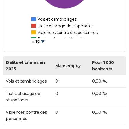
Vols et cambriolages
Trafic et usage de stupéfiants
Violences contre des personnes
Destructions et dégradations
1/2
Escroqueries et fraudes
Délits et crimes en
Pour 1 000
Mansempuy
2025
habitants
Vols et cambriolages
0
0,00 ‰
Trafic et usage de
0
0,00 ‰
stupéfiants
Violences contre des
0
0,00 ‰
personnes