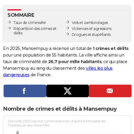
City break
Voyage de noces
Climat
Destinations
Voyage nature
Forum
+
PHOTO
SOMMAIRE
GUIDES D'ACHAT
Taux de criminalité
Vols et cambriolages
Répartition des crimes et
Violences et agressions
BONS PLANS
délits
Drogues et stupéfiants
CARTE DE VOEUX
En 2025, Mansempuy a recensé un total de
1 crimes et délits
Carte Bonne année
Carte Pâques
Carte de Noël
Carte Saint-Valentin
Carte d'anniversaire
pour une population de 55 habitants. La ville affiche ainsi un
DICTIONNAIRE
taux de criminalité de
26,7 pour mille habitants
, ce qui place
Biographies
Expressions
Dictionnaire
Citations
Proverbes
Mansempuy au rang du classement des
villes les plus
PROGRAMME TV
dangereuses
de France.
COPAINS D'AVANT
Se connecter
Collèges
Universités
Service militaire
S'inscrire
Lycées
Primaires
Entreprises
Avis de recherche
AVIS DE DÉCÈS
FORUM
Nombre de crimes et délits à Mansempuy
Lifestyle
Sport
Television
Cinema
Bricolage
Culture
Auto
Voyage
Données 2025 (source : Linternaute.com d'après le Ministère de
l'Intérieur et des Outre-Mer)
6