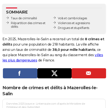
City break
Voyage de noces
Climat
Destinations
Voyage nature
Forum
+
PHOTO
SOMMAIRE
GUIDES D'ACHAT
Taux de criminalité
Vols et cambriolages
Répartition des crimes et
Violences et agressions
BONS PLANS
délits
Drogues et stupéfiants
CARTE DE VOEUX
En 2025, Mazerolles-le-Salin a recensé un total de
8 crimes et
Carte Bonne année
Carte Pâques
Carte de Noël
Carte Saint-Valentin
Carte d'anniversaire
délits
pour une population de 218 habitants. La ville affiche
DICTIONNAIRE
ainsi un taux de criminalité de
38,0 pour mille habitants
, ce
Biographies
Expressions
Dictionnaire
Citations
Proverbes
qui place Mazerolles-le-Salin au rang du classement des
villes
PROGRAMME TV
les plus dangereuses
de France.
COPAINS D'AVANT
Se connecter
Collèges
Universités
Service militaire
S'inscrire
Lycées
Primaires
Entreprises
Avis de recherche
AVIS DE DÉCÈS
FORUM
Nombre de crimes et délits à Mazerolles-le-
Lifestyle
Sport
Television
Cinema
Bricolage
Culture
Auto
Voyage
Salin
Données 2025 (source : Linternaute.com d'après le Ministère de
l'Intérieur et des Outre-Mer)