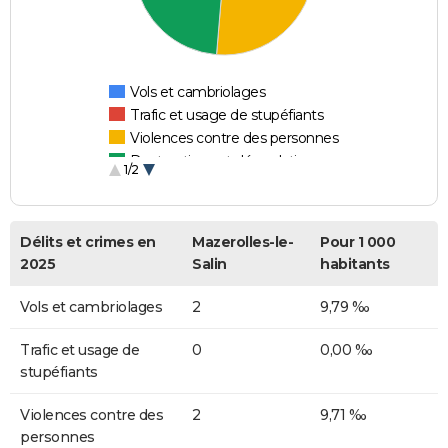
Vols et cambriolages
Trafic et usage de stupéfiants
Violences contre des personnes
Destructions et dégradations
1/2
Escroqueries et fraudes
Délits et crimes en
Mazerolles-le-
Pour 1 000
2025
Salin
habitants
Vols et cambriolages
2
9,79 ‰
Trafic et usage de
0
0,00 ‰
stupéfiants
Violences contre des
2
9,71 ‰
personnes