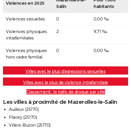
Mazerolles-le-
Pour 1 000
Violences en 2025
Salin
habitants
Violences sexuelles
0
0,00 ‰
Violences physiques
2
9,71 ‰
intrafamiliales
Violences physiques
0
0,00 ‰
hors cadre familial
Villes avec le plus d'agressions sexuelles
Villes avec le plus de violence intrafamiliale
Classement : le trafic de drogue par ville
Les villes à proximité de Mazerolles-le-Salin
Audeux (25170)
Placey (25170)
Villers-Buzon (25170)