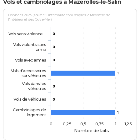
Vols et cambriolages à Mazerolles-le-Salin
Données 2025 (source : Linternaute.com d'après le Ministère de
l'Intérieur et des Outre-Mer)
Vols sans violence …
0
Vols violents sans
0
arme
Vols avec armes
0
Vols d'accessoires
1
sur véhicules
Vols dans les
0
véhicules
Vols de véhicules
0
Cambriolages de
1
logement
0
0,25
0,5
0,75
1
1,25
Nombre de faits