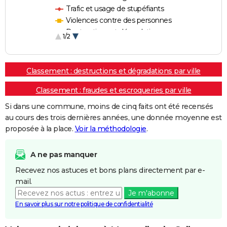
Trafic et usage de stupéfiants
Violences contre des personnes
Destructions et dégradations
1/2
Escroqueries et fraudes
Classement : destructions et dégradations par ville
Classement : fraudes et escroqueries par ville
Si dans une commune, moins de cinq faits ont été recensés
au cours des trois dernières années, une donnée moyenne est
proposée à la place.
Voir la méthodologie
.
A ne pas manquer
Recevez nos astuces et bons plans directement par e-
mail.
Je m'abonne
En savoir plus sur notre politique de confidentialité