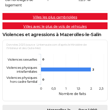
logement
Villes les plus cambriolées
Villes avec le plus de vols de véhicules
Violences et agressions à Mazerolles-le-Salin
Données 2025 (source : Linternaute.com d'après le Ministère de
l'Intérieur et des Outre-Mer)
Violences sexuelles
0
Violences physiques
2
intrafamiliales
Violences physiques
0
hors cadre familial
0
0,5
1
1,5
2
2,5
Nombre de faits