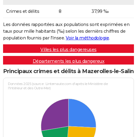
Crimes et délits
8
37,99 ‰
Les données rapportées aux populations sont exprimées en
taux pour mille habitants (‰) selon les dernièrs chiffres de
population fournis par l'Insee.
Voir la méthodologie
.
Villes les plus dangereuses
Départements les plus dangereux
Principaux crimes et délits à Mazerolles-le-Salin
Données 2025 (source : Linternaute.com d'après le Ministère de
l'Intérieur et des Outre-Mer)