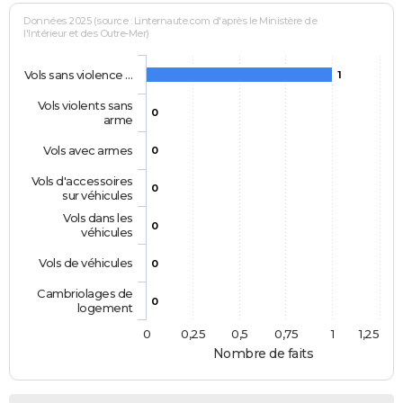
Données 2025 (source : Linternaute.com d'après le Ministère de
l'Intérieur et des Outre-Mer)
Vols sans violence …
1
Vols violents sans
0
arme
Vols avec armes
0
Vols d'accessoires
0
sur véhicules
Vols dans les
0
véhicules
Vols de véhicules
0
Cambriolages de
0
logement
0
0,25
0,5
0,75
1
1,25
Nombre de faits