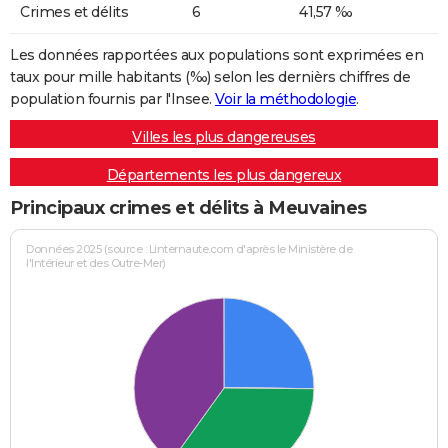
Crimes et délits
6
41,57 ‰
Les données rapportées aux populations sont exprimées en
taux pour mille habitants (‰) selon les dernièrs chiffres de
population fournis par l'Insee.
Voir la méthodologie
.
Villes les plus dangereuses
Départements les plus dangereux
Principaux crimes et délits à Meuvaines
Données 2025 (source : Linternaute.com d'après le Ministère de
l'Intérieur et des Outre-Mer)