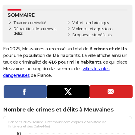
City break
Voyage de noces
Climat
Destinations
Voyage nature
Forum
+
PHOTO
SOMMAIRE
GUIDES D'ACHAT
Taux de criminalité
Vols et cambriolages
Répartition des crimes et
Violences et agressions
BONS PLANS
délits
Drogues et stupéfiants
CARTE DE VOEUX
En 2025, Meuvaines a recensé un total de
6 crimes et délits
Carte Bonne année
Carte Pâques
Carte de Noël
Carte Saint-Valentin
Carte d'anniversaire
pour une population de 136 habitants. La ville affiche ainsi un
DICTIONNAIRE
taux de criminalité de
41,6 pour mille habitants
, ce qui place
Biographies
Expressions
Dictionnaire
Citations
Proverbes
Meuvaines au rang du classement des
villes les plus
PROGRAMME TV
dangereuses
de France.
COPAINS D'AVANT
Se connecter
Collèges
Universités
Service militaire
S'inscrire
Lycées
Primaires
Entreprises
Avis de recherche
AVIS DE DÉCÈS
FORUM
Nombre de crimes et délits à Meuvaines
Lifestyle
Sport
Television
Cinema
Bricolage
Culture
Auto
Voyage
Données 2025 (source : Linternaute.com d'après le Ministère de
l'Intérieur et des Outre-Mer)
10