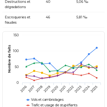
Destructions et
40
5,06 ‰
dégradations
Escroqueries et
46
5,81 ‰
fraudes
150
Nombre de faits
100
50
0
2018
2023
2019
2024
2020
2025
2016
2021
2017
2022
Vols et cambriolages
Trafic et usage de stupéfiants