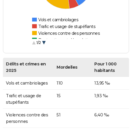
Vols et cambriolages
Trafic et usage de stupéfiants
Violences contre des personnes
Destructions et dégradations
1/2
Escroqueries et fraudes
Délits et crimes en
Pour 1 000
Mordelles
2025
habitants
Vols et cambriolages
110
13,95 ‰
Trafic et usage de
15
1,93 ‰
stupéfiants
Violences contre des
51
6,40 ‰
personnes