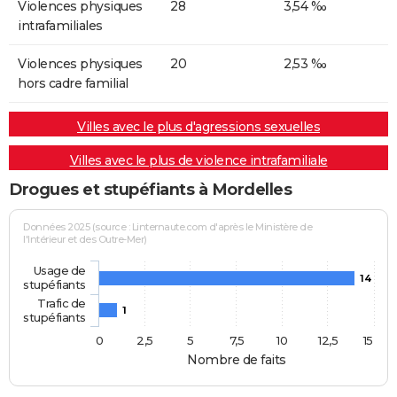
Violences physiques
28
3,54 ‰
intrafamiliales
Violences physiques
20
2,53 ‰
hors cadre familial
Villes avec le plus d'agressions sexuelles
Villes avec le plus de violence intrafamiliale
Drogues et stupéfiants à Mordelles
Données 2025 (source : Linternaute.com d'après le Ministère de
l'Intérieur et des Outre-Mer)
Usage de
14
stupéfiants
Trafic de
1
stupéfiants
0
2,5
5
7,5
10
12,5
15
Nombre de faits