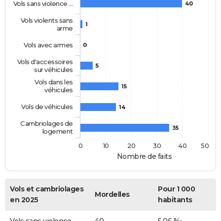
Vols sans violence …
40
Vols violents sans
1
arme
Vols avec armes
0
Vols d'accessoires
5
sur véhicules
Vols dans les
15
véhicules
Vols de véhicules
14
Cambriolages de
35
logement
0
10
20
30
40
50
Nombre de faits
Vols et cambriolages
Pour 1 000
Mordelles
en 2025
habitants
Vols sans violence
40
5,06 ‰