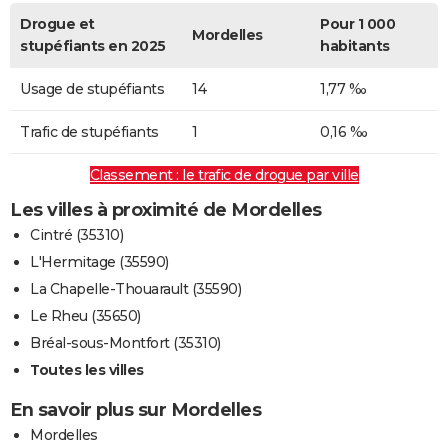
Drogue et
Pour 1 000
Mordelles
stupéfiants en 2025
habitants
Usage de stupéfiants
14
1,77 ‰
Trafic de stupéfiants
1
0,16 ‰
Classement : le trafic de drogue par ville
Les villes à proximité de Mordelles
Cintré (35310)
L'Hermitage (35590)
La Chapelle-Thouarault (35590)
Le Rheu (35650)
Bréal-sous-Montfort (35310)
Toutes les villes
En savoir plus sur Mordelles
Mordelles