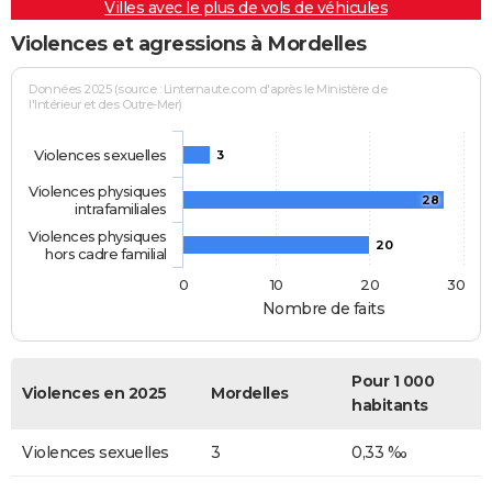
Villes avec le plus de vols de véhicules
Violences et agressions à Mordelles
Données 2025 (source : Linternaute.com d'après le Ministère de
l'Intérieur et des Outre-Mer)
Violences sexuelles
3
Violences physiques
28
intrafamiliales
Violences physiques
20
hors cadre familial
0
10
20
30
Nombre de faits
Pour 1 000
Violences en 2025
Mordelles
habitants
Violences sexuelles
3
0,33 ‰