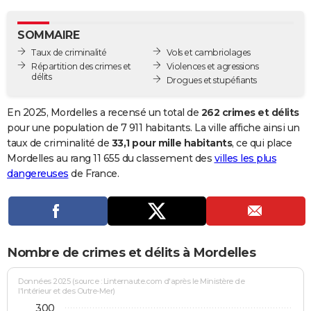
City break
Voyage de noces
Climat
Destinations
Voyage nature
Forum
+
PHOTO
SOMMAIRE
GUIDES D'ACHAT
Taux de criminalité
Vols et cambriolages
Répartition des crimes et
Violences et agressions
BONS PLANS
délits
Drogues et stupéfiants
CARTE DE VOEUX
En 2025, Mordelles a recensé un total de
262 crimes et délits
Carte Bonne année
Carte Pâques
Carte de Noël
Carte Saint-Valentin
Carte d'anniversaire
pour une population de 7 911 habitants. La ville affiche ainsi un
DICTIONNAIRE
taux de criminalité de
33,1 pour mille habitants
, ce qui place
Biographies
Expressions
Dictionnaire
Citations
Proverbes
Mordelles au rang 11 655 du classement des
villes les plus
PROGRAMME TV
dangereuses
de France.
COPAINS D'AVANT
Se connecter
Collèges
Universités
Service militaire
S'inscrire
Lycées
Primaires
Entreprises
Avis de recherche
AVIS DE DÉCÈS
FORUM
Nombre de crimes et délits à Mordelles
Lifestyle
Sport
Television
Cinema
Bricolage
Culture
Auto
Voyage
Données 2025 (source : Linternaute.com d'après le Ministère de
l'Intérieur et des Outre-Mer)
300