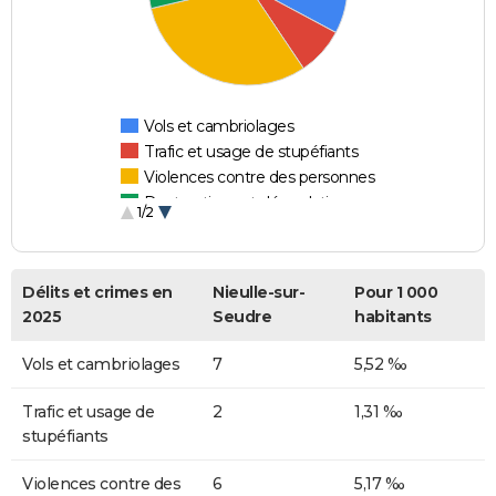
Vols et cambriolages
Trafic et usage de stupéfiants
Violences contre des personnes
Destructions et dégradations
1/2
Escroqueries et fraudes
Délits et crimes en
Nieulle-sur-
Pour 1 000
2025
Seudre
habitants
Vols et cambriolages
7
5,52 ‰
Trafic et usage de
2
1,31 ‰
stupéfiants
Violences contre des
6
5,17 ‰