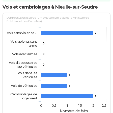
Vols et cambriolages à Nieulle-sur-Seudre
Données 2025 (source : Linternaute.com d'après le Ministère de
l'Intérieur et des Outre-Mer)
Vols sans violence …
2
Vols violents sans
0
arme
Vols avec armes
0
Vols d'accessoires
0
sur véhicules
Vols dans les
1
véhicules
Vols de véhicules
1
Cambriolages de
2
logement
0
0,5
1
1,5
2
2,5
Nombre de faits