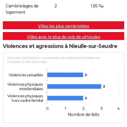
Cambriolages de
2
1,95 ‰
logement
Villes les plus cambriolées
Villes avec le plus de vols de véhicules
Violences et agressions à Nieulle-sur-Seudre
Données 2025 (source : Linternaute.com d'après le Ministère de
l'Intérieur et des Outre-Mer)
Violences sexuelles
2
Violences physiques
3
intrafamiliales
Violences physiques
2
hors cadre familial
0
1
2
3
4
Nombre de faits