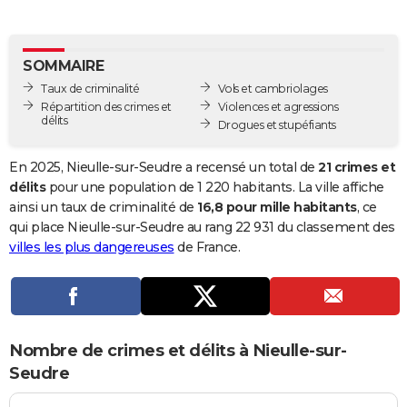
City break
Voyage de noces
Climat
Destinations
Voyage nature
Forum
+
PHOTO
GUIDES D'ACHAT
SOMMAIRE
Taux de criminalité
Vols et cambriolages
BONS PLANS
Répartition des crimes et
Violences et agressions
délits
Drogues et stupéfiants
CARTE DE VOEUX
Carte Bonne année
Carte Pâques
Carte de Noël
Carte Saint-Valentin
Carte d'anniversaire
En 2025, Nieulle-sur-Seudre a recensé un total de
21 crimes et
DICTIONNAIRE
délits
pour une population de 1 220 habitants. La ville affiche
Biographies
Expressions
Dictionnaire
Citations
Proverbes
ainsi un taux de criminalité de
16,8 pour mille habitants
, ce
PROGRAMME TV
qui place Nieulle-sur-Seudre au rang 22 931 du classement des
COPAINS D'AVANT
villes les plus dangereuses
de France.
Se connecter
Collèges
Universités
Service militaire
S'inscrire
Lycées
Primaires
Entreprises
Avis de recherche
AVIS DE DÉCÈS
FORUM
Nombre de crimes et délits à Nieulle-sur-
Lifestyle
Sport
Television
Cinema
Bricolage
Culture
Auto
Voyage
Seudre