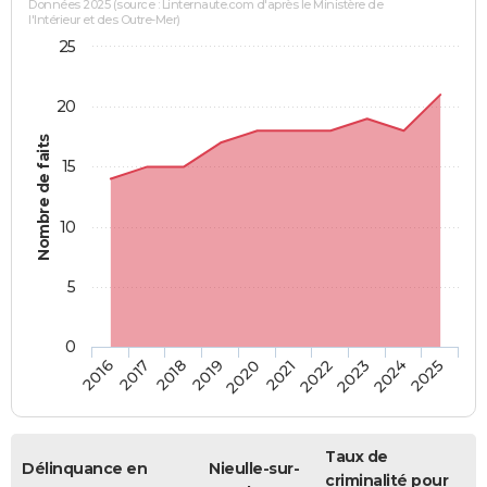
Données 2025 (source : Linternaute.com d'après le Ministère de
l'Intérieur et des Outre-Mer)
25
20
Nombre de faits
15
10
5
0
2018
2023
2017
2022
2016
2021
2020
2025
2019
2024
Taux de
Délinquance en
Nieulle-sur-
criminalité pour