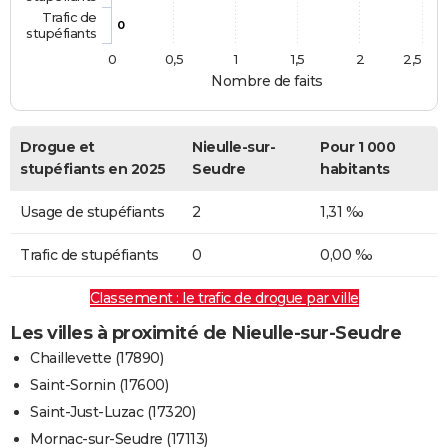
Trafic de
0
stupéfiants
0
0,5
1
1,5
2
2,5
Nombre de faits
Drogue et
Nieulle-sur-
Pour 1 000
stupéfiants en 2025
Seudre
habitants
Usage de stupéfiants
2
1,31 ‰
Trafic de stupéfiants
0
0,00 ‰
Classement : le trafic de drogue par ville
Les villes à proximité de Nieulle-sur-Seudre
Chaillevette (17890)
Saint-Sornin (17600)
Saint-Just-Luzac (17320)
Mornac-sur-Seudre (17113)