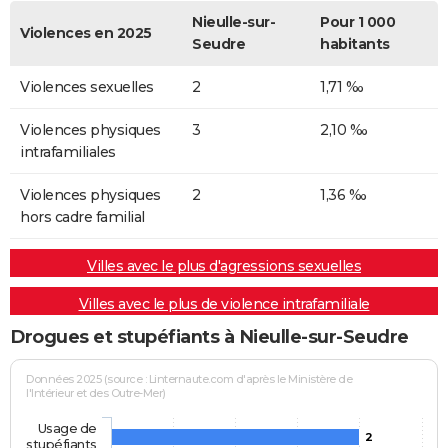
Nieulle-sur-
Pour 1 000
Violences en 2025
Seudre
habitants
Violences sexuelles
2
1,71 ‰
Violences physiques
3
2,10 ‰
intrafamiliales
Violences physiques
2
1,36 ‰
hors cadre familial
Villes avec le plus d'agressions sexuelles
Villes avec le plus de violence intrafamiliale
Drogues et stupéfiants à Nieulle-sur-Seudre
Données 2025 (source : Linternaute.com d'après le Ministère de
l'Intérieur et des Outre-Mer)
Usage de
2
stupéfiants