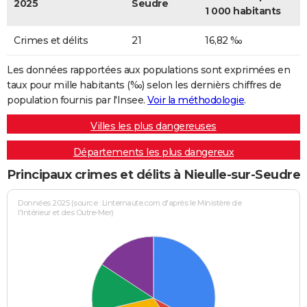
2025
Seudre
1 000 habitants
Crimes et délits
21
16,82 ‰
Les données rapportées aux populations sont exprimées en
taux pour mille habitants (‰) selon les dernièrs chiffres de
population fournis par l'Insee.
Voir la méthodologie
.
Villes les plus dangereuses
Départements les plus dangereux
Principaux crimes et délits à Nieulle-sur-Seudre
Données 2025 (source : Linternaute.com d'après le Ministère de
l'Intérieur et des Outre-Mer)