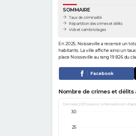
SOMMAIRE
Taux de criminalité
Répartition des crimes et délits
Vols et cambriolages
En 2025, Noisseville a recensé un tot
habitants. La ville affiche ainsi un tau
place Noisseville au rang 19 826 du 
Facebook
Nombre de crimes et délits à
Données 2025 (source : Linternaute.com d'après 
30
25