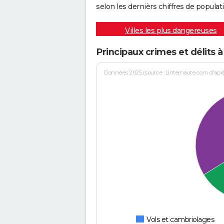
selon les dernièrs chiffres de populati
Villes les plus dangereuses
Principaux crimes et délits à
Données 2025 (source : Linternaute.com d'après 
Vols et cambriolages