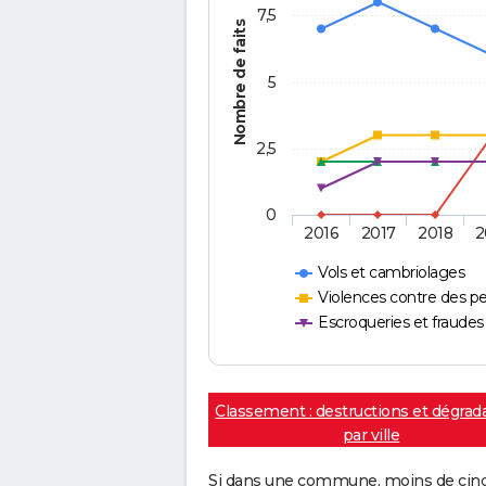
7,5
Nombre de faits
5
2,5
0
2016
2017
2018
2
Vols et cambriolages
Violences contre des p
Escroqueries et fraudes
Classement : destructions et dégrad
par ville
Si dans une commune, moins de cinq f