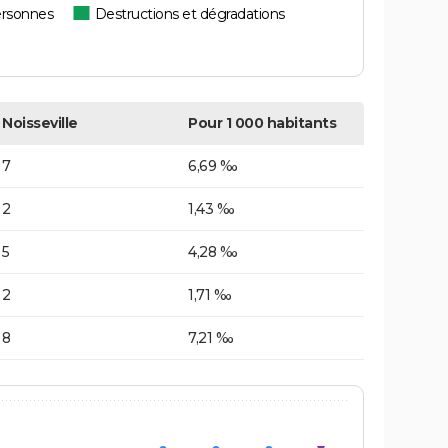
ersonnes
Destructions et dégradations
Noisseville
Pour 1 000 habitants
7
6,69 ‰
2
1,43 ‰
5
4,28 ‰
2
1,71 ‰
8
7,21 ‰