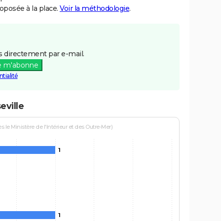
posée à la place.
Voir la méthodologie
.
 directement par e-mail.
e m'abonne
tialité
eville
le Ministère de l'Intérieur et des Outre-Mer)
1
1