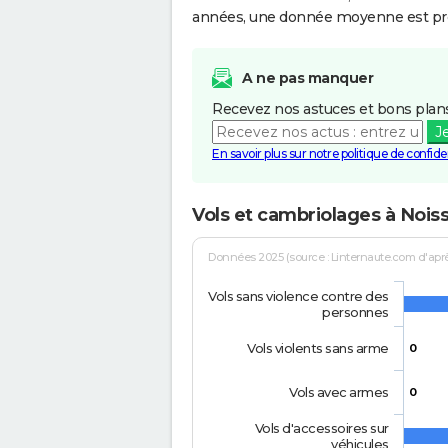
années, une donnée moyenne est pro
A ne pas manquer
Recevez nos astuces et bons plans
J
En savoir plus sur notre politique de confiden
Vols et cambriolages à Noiss
Données 2025 (source : Linternaute.com d'après 
Vols sans violence contre des
personnes
Vols violents sans arme
0
Vols avec armes
0
Vols d'accessoires sur
véhicules