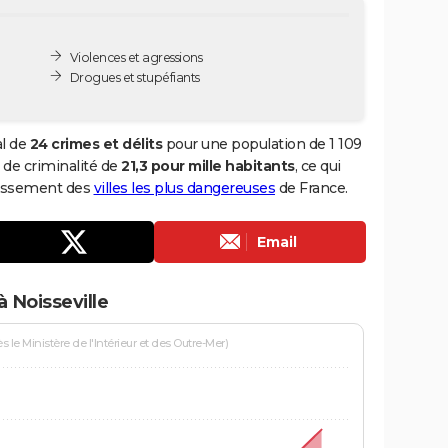
Violences et agressions
Drogues et stupéfiants
al de
24 crimes et délits
pour une population de 1 109
x de criminalité de
21,3 pour mille habitants
, ce qui
classement des
villes les plus dangereuses
de France.
Email
 Noisseville
le Ministère de l'Intérieur et des Outre-Mer)