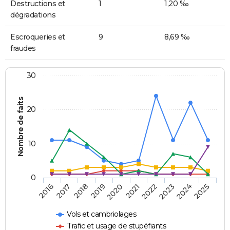
Destructions et
1
1,20 ‰
dégradations
Escroqueries et
9
8,69 ‰
fraudes
30
Nombre de faits
20
10
0
2018
2023
2017
2022
2016
2021
2020
2025
2019
2024
Vols et cambriolages
Trafic et usage de stupéfiants