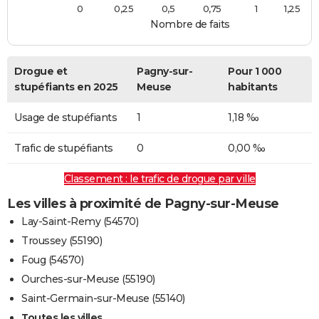
0
0,25
0,5
0,75
1
1,25
Nombre de faits
Drogue et
Pagny-sur-
Pour 1 000
stupéfiants en 2025
Meuse
habitants
Usage de stupéfiants
1
1,18 ‰
Trafic de stupéfiants
0
0,00 ‰
Classement : le trafic de drogue par ville
Les villes à proximité de Pagny-sur-Meuse
Lay-Saint-Remy (54570)
Troussey (55190)
Foug (54570)
Ourches-sur-Meuse (55190)
Saint-Germain-sur-Meuse (55140)
Toutes les villes