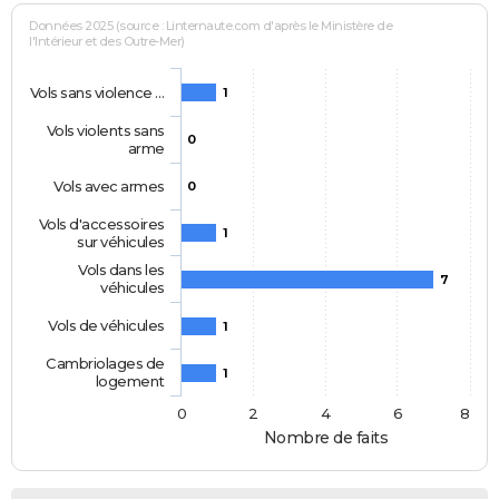
Données 2025 (source : Linternaute.com d'après le Ministère de
l'Intérieur et des Outre-Mer)
Vols sans violence …
1
Vols violents sans
0
arme
Vols avec armes
0
Vols d'accessoires
1
sur véhicules
Vols dans les
7
véhicules
Vols de véhicules
1
Cambriolages de
1
logement
0
2
4
6
8
Nombre de faits