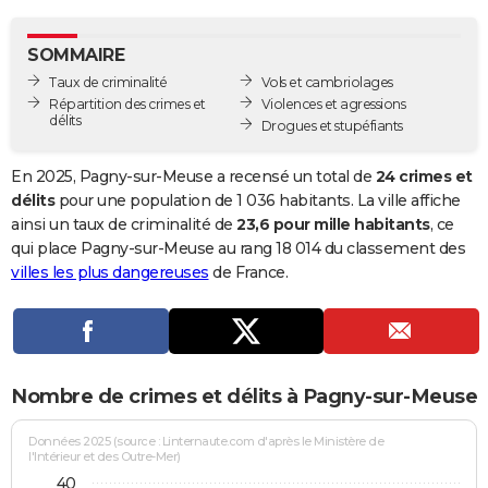
City break
Voyage de noces
Climat
Destinations
Voyage nature
Forum
+
PHOTO
SOMMAIRE
GUIDES D'ACHAT
Taux de criminalité
Vols et cambriolages
Répartition des crimes et
Violences et agressions
BONS PLANS
délits
Drogues et stupéfiants
CARTE DE VOEUX
En 2025, Pagny-sur-Meuse a recensé un total de
24 crimes et
Carte Bonne année
Carte Pâques
Carte de Noël
Carte Saint-Valentin
Carte d'anniversaire
délits
pour une population de 1 036 habitants. La ville affiche
DICTIONNAIRE
ainsi un taux de criminalité de
23,6 pour mille habitants
, ce
Biographies
Expressions
Dictionnaire
Citations
Proverbes
qui place Pagny-sur-Meuse au rang 18 014 du classement des
PROGRAMME TV
villes les plus dangereuses
de France.
COPAINS D'AVANT
Se connecter
Collèges
Universités
Service militaire
S'inscrire
Lycées
Primaires
Entreprises
Avis de recherche
AVIS DE DÉCÈS
FORUM
Nombre de crimes et délits à Pagny-sur-Meuse
Lifestyle
Sport
Television
Cinema
Bricolage
Culture
Auto
Voyage
Données 2025 (source : Linternaute.com d'après le Ministère de
l'Intérieur et des Outre-Mer)
40