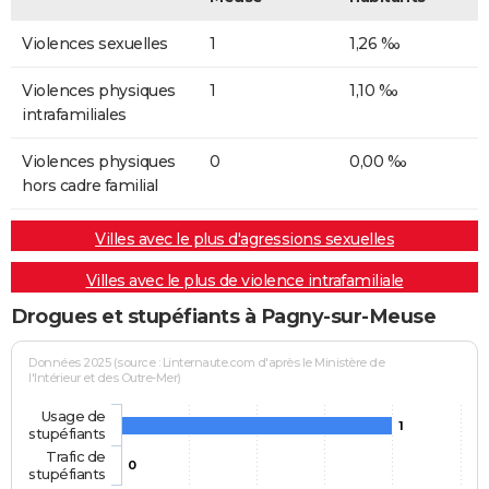
Violences sexuelles
1
1,26 ‰
Violences physiques
1
1,10 ‰
intrafamiliales
Violences physiques
0
0,00 ‰
hors cadre familial
Villes avec le plus d'agressions sexuelles
Villes avec le plus de violence intrafamiliale
Drogues et stupéfiants à Pagny-sur-Meuse
Données 2025 (source : Linternaute.com d'après le Ministère de
l'Intérieur et des Outre-Mer)
Usage de
1
stupéfiants
Trafic de
0
stupéfiants