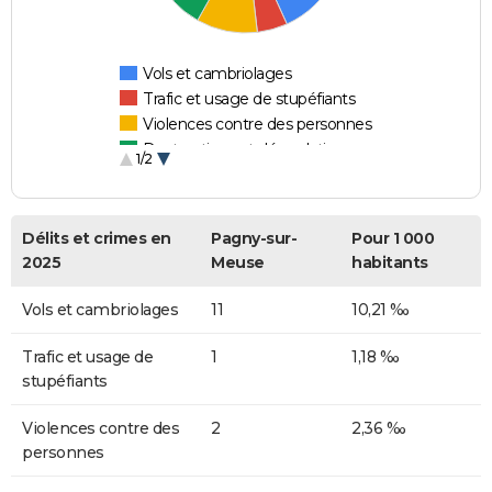
Vols et cambriolages
Trafic et usage de stupéfiants
Violences contre des personnes
Destructions et dégradations
1/2
Escroqueries et fraudes
Délits et crimes en
Pagny-sur-
Pour 1 000
2025
Meuse
habitants
Vols et cambriolages
11
10,21 ‰
Trafic et usage de
1
1,18 ‰
stupéfiants
Violences contre des
2
2,36 ‰
personnes