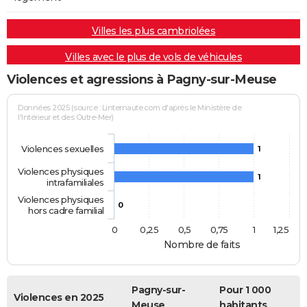
Villes les plus cambriolées
Villes avec le plus de vols de véhicules
Violences et agressions à Pagny-sur-Meuse
Données 2025 (source : Linternaute.com d'après le Ministère de
l'Intérieur et des Outre-Mer)
Violences sexuelles
1
Violences physiques
1
intrafamiliales
Violences physiques
0
hors cadre familial
0
0,25
0,5
0,75
1
1,25
Nombre de faits
Pagny-sur-
Pour 1 000
Violences en 2025
Meuse
habitants