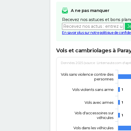
A ne pas manquer
Recevez nos astuces et bons plans
J
En savoir plus sur notre politique de confiden
Vols et cambriolages à Paray
Données 2025 (source : Linternaute.com d'après 
Vols sans violence contre des
personnes
Vols violents sans arme
1
Vols avec armes
1
Vols d'accessoires sur
1
véhicules
Vols dans les véhicules