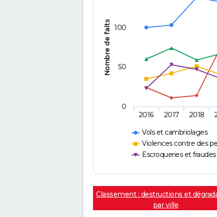
Nombre de faits
100
50
0
2016
2017
2018
Vols et cambriolages
Violences contre des p
Escroqueries et fraudes
Classement : destructions et dégrad
par ville