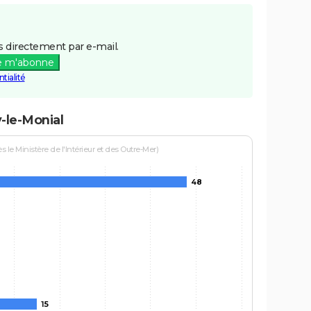
 directement par e-mail.
e m'abonne
tialité
-le-Monial
le Ministère de l'Intérieur et des Outre-Mer)
48
15