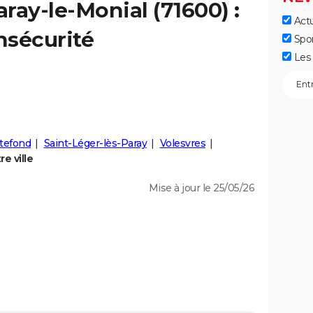
aray-le-Monial
(71600) :
Actu
insécurité
Spo
Les 
tefond
Saint-Léger-lès-Paray
Volesvres
e ville
Mise à jour le 25/05/26