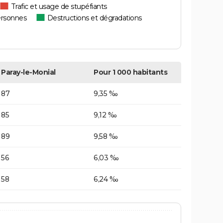
Trafic et usage de stupéfiants
ersonnes
Destructions et dégradations
Paray-le-Monial
Pour 1 000 habitants
87
9,35 ‰
85
9,12 ‰
89
9,58 ‰
56
6,03 ‰
58
6,24 ‰