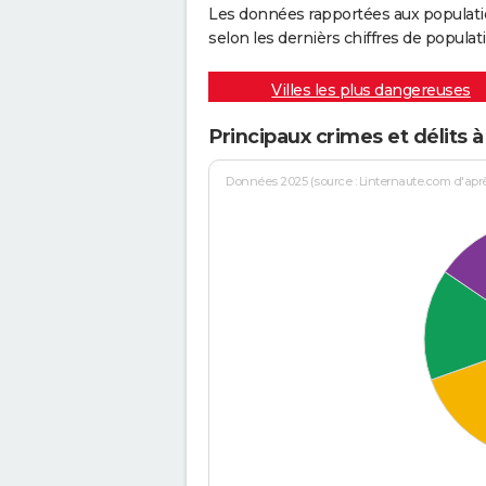
Les données rapportées aux populati
selon les dernièrs chiffres de populati
Villes les plus dangereuses
Principaux crimes et délits 
Données 2025 (source : Linternaute.com d'après 