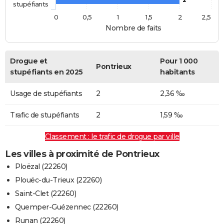
stupéfiants
0
0,5
1
1,5
2
2,5
Nombre de faits
Drogue et
Pour 1 000
Pontrieux
stupéfiants en 2025
habitants
Usage de stupéfiants
2
2,36 ‰
Trafic de stupéfiants
2
1,59 ‰
Classement : le trafic de drogue par ville
Les villes à proximité de Pontrieux
Ploëzal (22260)
Plouëc-du-Trieux (22260)
Saint-Clet (22260)
Quemper-Guézennec (22260)
Runan (22260)