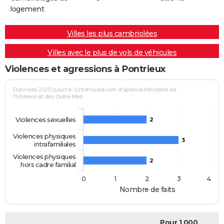
logement
Villes les plus cambriolées
Villes avec le plus de vols de véhicules
Violences et agressions à Pontrieux
Données 2025 (source : Linternaute.com d'après le Ministère de
l'Intérieur et des Outre-Mer)
Violences sexuelles
2
Violences physiques
3
intrafamiliales
Violences physiques
2
hors cadre familial
0
1
2
3
4
Nombre de faits
Pour 1 000