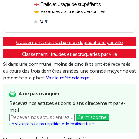
Trafic et usage de stupéfiants
Violences contre des personnes
Destructions et dégradations
1/2
Escroqueries et fraudes
Classement : destructions et dégradations par ville
Classement : fraudes et escroqueries par ville
Si dans une commune, moins de cinq faits ont été recensés
au cours des trois dernières années, une donnée moyenne est
proposée à la place.
Voir la méthodologie
.
A ne pas manquer
Recevez nos astuces et bons plans directement par e-
mail.
Je m'abonne
En savoir plus sur notre politique de confidentialité