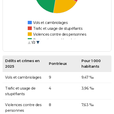
Vols et cambriolages
Trafic et usage de stupéfiants
Violences contre des personnes
Destructions et dégradations
1/2
Escroqueries et fraudes
Délits et crimes en
Pour 1 000
Pontrieux
2025
habitants
Vols et cambriolages
9
9,47 ‰
Trafic et usage de
4
3,96 ‰
stupéfiants
Violences contre des
8
7,63 ‰
personnes