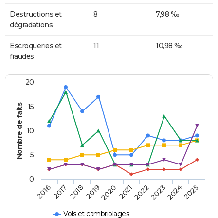
Destructions et
8
7,98 ‰
dégradations
Escroqueries et
11
10,98 ‰
fraudes
20
Nombre de faits
15
10
5
0
2018
2023
2017
2022
2016
2021
2020
2025
2019
2024
Vols et cambriolages