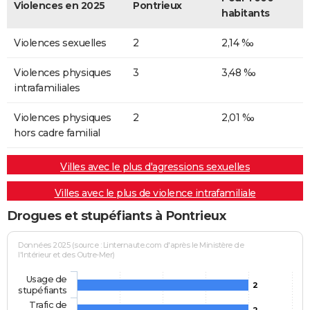
Violences en 2025
Pontrieux
habitants
Violences sexuelles
2
2,14 ‰
Violences physiques
3
3,48 ‰
intrafamiliales
Violences physiques
2
2,01 ‰
hors cadre familial
Villes avec le plus d'agressions sexuelles
Villes avec le plus de violence intrafamiliale
Drogues et stupéfiants à Pontrieux
Données 2025 (source : Linternaute.com d'après le Ministère de
l'Intérieur et des Outre-Mer)
Usage de
2
stupéfiants
Trafic de
2