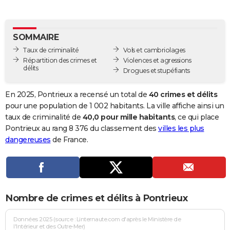
City break
Voyage de noces
Climat
Destinations
Voyage nature
Forum
+
PHOTO
GUIDES D'ACHAT
SOMMAIRE
Taux de criminalité
Vols et cambriolages
BONS PLANS
Répartition des crimes et
Violences et agressions
délits
Drogues et stupéfiants
CARTE DE VOEUX
Carte Bonne année
Carte Pâques
Carte de Noël
Carte Saint-Valentin
Carte d'anniversaire
En 2025, Pontrieux a recensé un total de
40 crimes et délits
DICTIONNAIRE
pour une population de 1 002 habitants. La ville affiche ainsi un
Biographies
Expressions
Dictionnaire
Citations
Proverbes
taux de criminalité de
40,0 pour mille habitants
, ce qui place
PROGRAMME TV
Pontrieux au rang 8 376 du classement des
villes les plus
COPAINS D'AVANT
dangereuses
de France.
Se connecter
Collèges
Universités
Service militaire
S'inscrire
Lycées
Primaires
Entreprises
Avis de recherche
AVIS DE DÉCÈS
FORUM
Nombre de crimes et délits à Pontrieux
Lifestyle
Sport
Television
Cinema
Bricolage
Culture
Auto
Voyage
Données 2025 (source : Linternaute.com d'après le Ministère de
l'Intérieur et des Outre-Mer)