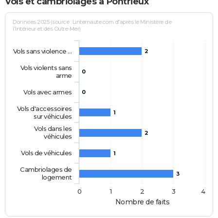
Vols et cambriolages à Pontrieux
Données 2025 (source : Linternaute.com d'après le Ministère de
l'Intérieur et des Outre-Mer)
Vols sans violence …
2
Vols violents sans
0
arme
Vols avec armes
0
Vols d'accessoires
1
sur véhicules
Vols dans les
2
véhicules
Vols de véhicules
1
Cambriolages de
3
logement
0
1
2
3
4
Nombre de faits