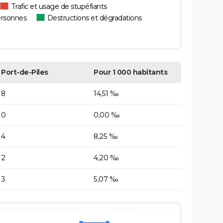
Trafic et usage de stupéfiants
ersonnes
Destructions et dégradations
Port-de-Piles
Pour 1 000 habitants
8
14,51 ‰
0
0,00 ‰
4
8,25 ‰
2
4,20 ‰
3
5,07 ‰