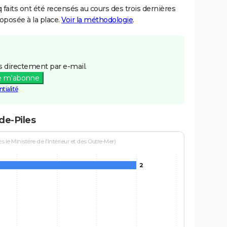
aits ont été recensés au cours des trois dernières
posée à la place.
Voir la méthodologie
.
 directement par e-mail.
e m'abonne
tialité
de-Piles
le Ministère de l'Intérieur et des Outre-Mer)
2