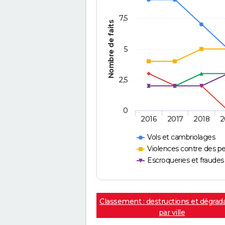
7,5
Nombre de faits
5
2,5
0
2016
2017
2018
2
Vols et cambriolages
Violences contre des p
Escroqueries et fraudes
Classement : destructions et dégrad
par ville