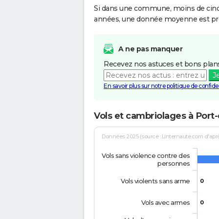
Si dans une commune, moins de cinq f
années, une donnée moyenne est pro
A ne pas manquer
Recevez nos astuces et bons plans
J
En savoir plus sur notre politique de confiden
Vols et cambriolages à Port-
Données 2025 (source : Linternaute.com d'après 
Vols sans violence contre des
personnes
Vols violents sans arme
0
Vols avec armes
0