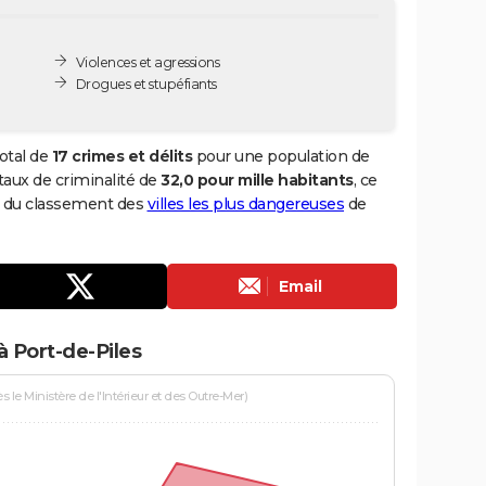
Violences et agressions
Drogues et stupéfiants
otal de
17 crimes et délits
pour une population de
n taux de criminalité de
32,0 pour mille habitants
, ce
76 du classement des
villes les plus dangereuses
de
Email
à Port-de-Piles
le Ministère de l'Intérieur et des Outre-Mer)