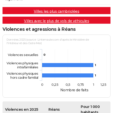
Villes les plus cambriolées
Villes avec le plus de vols de véhicules
Violences et agressions à Réans
Données 2025 (source : Linternaute.com d'après le Ministère de
l'Intérieur et des Outre-Mer)
Violences sexuelles
0
Violences physiques
1
intrafamiliales
Violences physiques
1
hors cadre familial
0
0,25
0,5
0,75
1
1,25
Nombre de faits
Pour 1 000
Violences en 2025
Réans
habitants