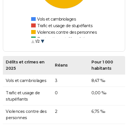
Vols et cambriolages
Trafic et usage de stupéfiants
Violences contre des personnes
Destructions et dégradations
1/2
Escroqueries et fraudes
Délits et crimes en
Pour 1 000
Réans
2025
habitants
Vols et cambriolages
3
8,47 ‰
Trafic et usage de
0
0,00 ‰
stupéfiants
Violences contre des
2
6,75 ‰
personnes