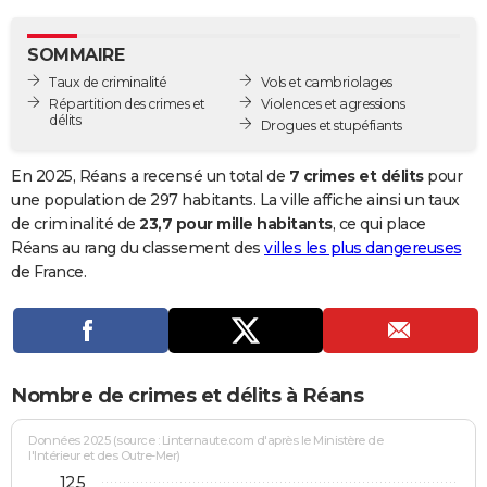
City break
Voyage de noces
Climat
Destinations
Voyage nature
Forum
+
PHOTO
SOMMAIRE
GUIDES D'ACHAT
Taux de criminalité
Vols et cambriolages
Répartition des crimes et
Violences et agressions
BONS PLANS
délits
Drogues et stupéfiants
CARTE DE VOEUX
En 2025, Réans a recensé un total de
7 crimes et délits
pour
Carte Bonne année
Carte Pâques
Carte de Noël
Carte Saint-Valentin
Carte d'anniversaire
une population de 297 habitants. La ville affiche ainsi un taux
DICTIONNAIRE
de criminalité de
23,7 pour mille habitants
, ce qui place
Biographies
Expressions
Dictionnaire
Citations
Proverbes
Réans au rang du classement des
villes les plus dangereuses
PROGRAMME TV
de France.
COPAINS D'AVANT
Se connecter
Collèges
Universités
Service militaire
S'inscrire
Lycées
Primaires
Entreprises
Avis de recherche
AVIS DE DÉCÈS
FORUM
Nombre de crimes et délits à Réans
Lifestyle
Sport
Television
Cinema
Bricolage
Culture
Auto
Voyage
Données 2025 (source : Linternaute.com d'après le Ministère de
l'Intérieur et des Outre-Mer)
12,5