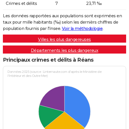
Crimes et délits
7
23,71 ‰
Les données rapportées aux populations sont exprimées en
taux pour mille habitants (‰) selon les dernièrs chiffres de
population fournis par l'Insee.
Voir la méthodologie
.
Villes les plus dangereuses
Départements les plus dangereux
Principaux crimes et délits à Réans
Données 2025 (source : Linternaute.com d'après le Ministère de
l'Intérieur et des Outre-Mer)