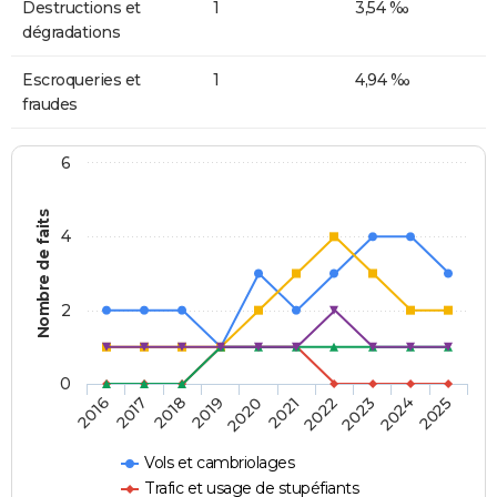
Destructions et
1
3,54 ‰
dégradations
Escroqueries et
1
4,94 ‰
fraudes
6
Nombre de faits
4
2
0
2018
2023
2019
2024
2020
2025
2016
2021
2017
2022
Vols et cambriolages
Trafic et usage de stupéfiants