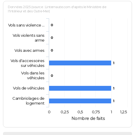
Données 2025 (source : Linternaute.com d'après le Ministère de
l'Intérieur et des Outre-Mer)
Vols sans violence …
0
Vols violents sans
0
arme
Vols avec armes
0
Vols d'accessoires
1
sur véhicules
Vols dans les
0
véhicules
Vols de véhicules
1
Cambriolages de
1
logement
0
0,25
0,5
0,75
1
1,25
Nombre de faits