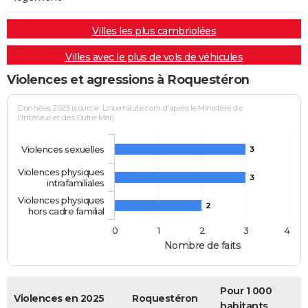
Villes les plus cambriolées
Villes avec le plus de vols de véhicules
Violences et agressions à Roquestéron
Données 2025 (source : Linternaute.com d'après le Ministère de
l'Intérieur et des Outre-Mer)
Violences sexuelles
3
Violences physiques
3
intrafamiliales
Violences physiques
2
hors cadre familial
0
1
2
3
4
Nombre de faits
Pour 1 000
Violences en 2025
Roquestéron
habitants