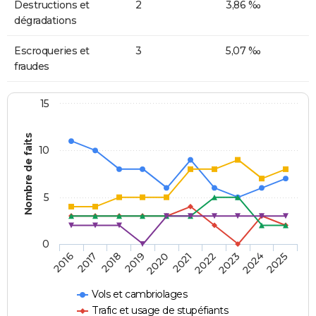
Destructions et
2
3,86 ‰
dégradations
Escroqueries et
3
5,07 ‰
fraudes
15
Nombre de faits
10
5
0
2018
2023
2017
2022
2016
2021
2020
2025
2019
2024
Vols et cambriolages
Trafic et usage de stupéfiants