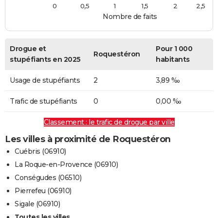
0
0,5
1
1,5
2
2,5
Nombre de faits
Drogue et
Pour 1 000
Roquestéron
stupéfiants en 2025
habitants
Usage de stupéfiants
2
3,89 ‰
Trafic de stupéfiants
0
0,00 ‰
Classement : le trafic de drogue par ville
Les villes à proximité de Roquestéron
Cuébris (06910)
La Roque-en-Provence (06910)
Conségudes (06510)
Pierrefeu (06910)
Sigale (06910)
Toutes les villes