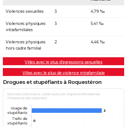
Violences sexuelles
3
4,79 ‰
Violences physiques
3
5,41 ‰
intrafamiliales
Violences physiques
2
4,46 ‰
hors cadre familial
Villes avec le plus d'agressions sexuelles
Villes avec le plus de violence intrafamiliale
Drogues et stupéfiants à Roquestéron
Données 2025 (source : Linternaute.com d'après le Ministère de
l'Intérieur et des Outre-Mer)
Usage de
2
stupéfiants
Trafic de
0
stupéfiants