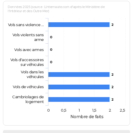
Données 2025 (source : Linternaute.com d'après le Ministère de
l'Intérieur et des Outre-Mer)
Vols sans violence …
2
Vols violents sans
0
arme
Vols avec armes
0
Vols d'accessoires
0
sur véhicules
Vols dans les
2
véhicules
Vols de véhicules
2
Cambriolages de
2
logement
0
0,5
1
1,5
2
2,5
Nombre de faits