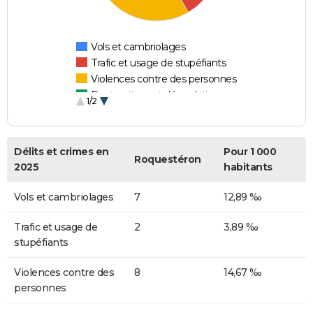
Vols et cambriolages
Trafic et usage de stupéfiants
Violences contre des personnes
Destructions et dégradations
1/2
Escroqueries et fraudes
Délits et crimes en
Pour 1 000
Roquestéron
2025
habitants
Vols et cambriolages
7
12,89 ‰
Trafic et usage de
2
3,89 ‰
stupéfiants
Violences contre des
8
14,67 ‰
personnes