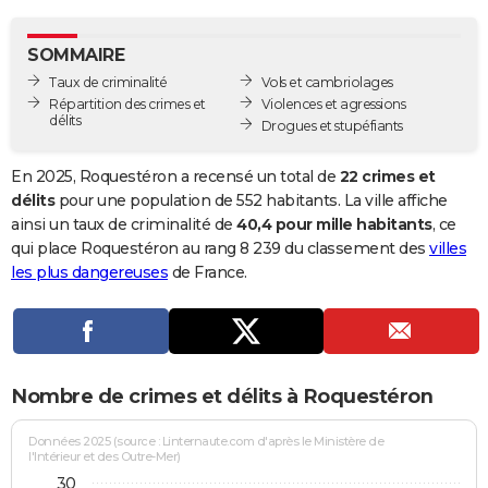
City break
Voyage de noces
Climat
Destinations
Voyage nature
Forum
+
PHOTO
SOMMAIRE
GUIDES D'ACHAT
Taux de criminalité
Vols et cambriolages
Répartition des crimes et
Violences et agressions
BONS PLANS
délits
Drogues et stupéfiants
CARTE DE VOEUX
En 2025, Roquestéron a recensé un total de
22 crimes et
Carte Bonne année
Carte Pâques
Carte de Noël
Carte Saint-Valentin
Carte d'anniversaire
délits
pour une population de 552 habitants. La ville affiche
DICTIONNAIRE
ainsi un taux de criminalité de
40,4 pour mille habitants
, ce
Biographies
Expressions
Dictionnaire
Citations
Proverbes
qui place Roquestéron au rang 8 239 du classement des
villes
PROGRAMME TV
les plus dangereuses
de France.
COPAINS D'AVANT
Se connecter
Collèges
Universités
Service militaire
S'inscrire
Lycées
Primaires
Entreprises
Avis de recherche
AVIS DE DÉCÈS
FORUM
Nombre de crimes et délits à Roquestéron
Lifestyle
Sport
Television
Cinema
Bricolage
Culture
Auto
Voyage
Données 2025 (source : Linternaute.com d'après le Ministère de
l'Intérieur et des Outre-Mer)
30