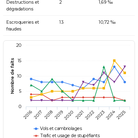
Destructions et
2
1,69 ‰
dégradations
Escroqueries et
13
10,72 ‰
fraudes
20
Nombre de faits
15
10
5
0
2018
2023
2017
2022
2016
2021
2020
2025
2019
2024
Vols et cambriolages
Trafic et usage de stupéfiants