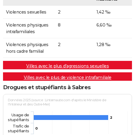
Violences sexuelles
2
1,42 ‰
Violences physiques
8
6,60 ‰
intrafamiliales
Violences physiques
2
1,28 ‰
hors cadre familial
Villes avec le plus d'agressions sexuelles
Villes avec le plus de violence intrafamiliale
Drogues et stupéfiants à Sabres
Données 2025 (source : Linternaute.com d'après le Ministère de
l'Intérieur et des Outre-Mer)
Usage de
2
stupéfiants
Trafic de
0
stupéfiants