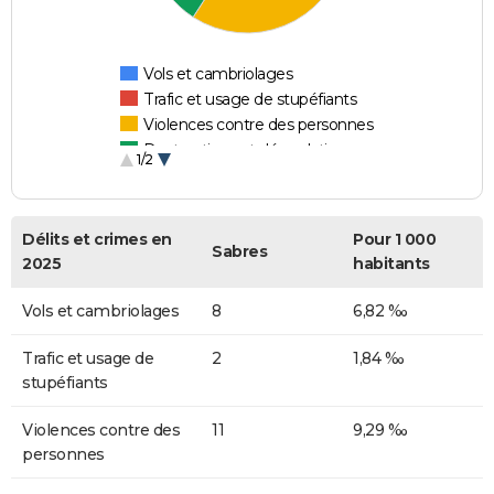
Vols et cambriolages
Trafic et usage de stupéfiants
Violences contre des personnes
Destructions et dégradations
1/2
Escroqueries et fraudes
Délits et crimes en
Pour 1 000
Sabres
2025
habitants
Vols et cambriolages
8
6,82 ‰
Trafic et usage de
2
1,84 ‰
stupéfiants
Violences contre des
11
9,29 ‰
personnes