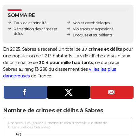
City break
Voyage de noces
Climat
Destinations
Voyage nature
Forum
+
PHOTO
SOMMAIRE
GUIDES D'ACHAT
Taux de criminalité
Vols et cambriolages
Répartition des crimes et
Violences et agressions
BONS PLANS
délits
Drogues et stupéfiants
CARTE DE VOEUX
En 2025, Sabres a recensé un total de
37 crimes et délits
pour
Carte Bonne année
Carte Pâques
Carte de Noël
Carte Saint-Valentin
Carte d'anniversaire
une population de 1 213 habitants. La ville affiche ainsi un taux
DICTIONNAIRE
de criminalité de
30,4 pour mille habitants
, ce qui place
Biographies
Expressions
Dictionnaire
Citations
Proverbes
Sabres au rang 13 288 du classement des
villes les plus
PROGRAMME TV
dangereuses
de France.
COPAINS D'AVANT
Se connecter
Collèges
Universités
Service militaire
S'inscrire
Lycées
Primaires
Entreprises
Avis de recherche
AVIS DE DÉCÈS
FORUM
Nombre de crimes et délits à Sabres
Lifestyle
Sport
Television
Cinema
Bricolage
Culture
Auto
Voyage
Données 2025 (source : Linternaute.com d'après le Ministère de
l'Intérieur et des Outre-Mer)
50