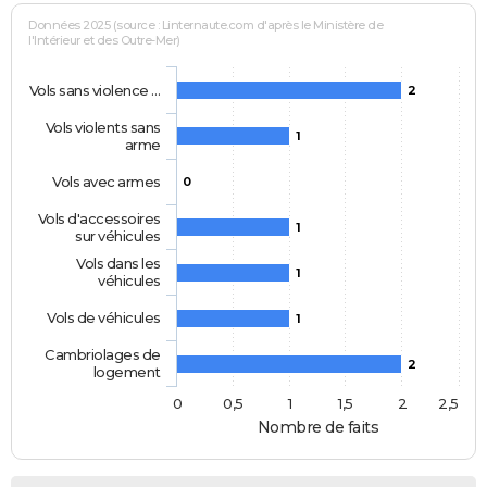
Données 2025 (source : Linternaute.com d'après le Ministère de
l'Intérieur et des Outre-Mer)
Vols sans violence …
2
Vols violents sans
1
arme
Vols avec armes
0
Vols d'accessoires
1
sur véhicules
Vols dans les
1
véhicules
Vols de véhicules
1
Cambriolages de
2
logement
0
0,5
1
1,5
2
2,5
Nombre de faits