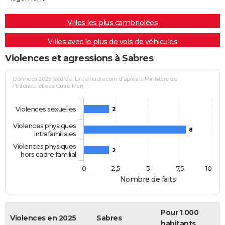
Villes les plus cambriolées
Villes avec le plus de vols de véhicules
Violences et agressions à Sabres
Données 2025 (source : Linternaute.com d'après le Ministère de
l'Intérieur et des Outre-Mer)
Violences sexuelles
2
Violences physiques
8
intrafamiliales
Violences physiques
2
hors cadre familial
0
2,5
5
7,5
10
Nombre de faits
Pour 1 000
Violences en 2025
Sabres
habitants