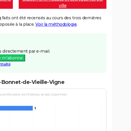
ville
aits ont été recensés au cours des trois dernières
posée à la place.
Voir la méthodologie
.
 directement par e-mail.
e m'abonne
tialité
t-Bonnet-de-Vieille-Vigne
le Ministère de l'Intérieur et des Outre-Mer)
1