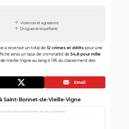
Violences et agressions
Drogues et stupéfiants
ne a recensé un total de
12 crimes et délits
pour une
ffiche ainsi un taux de criminalité de
54,8 pour mille
-de-Vieille-Vigne au rang 4 195 du classement des
Email
à Saint-Bonnet-de-Vieille-Vigne
le Ministère de l'Intérieur et des Outre-Mer)