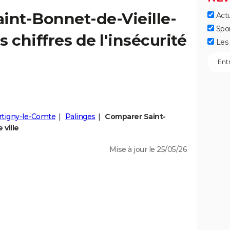
aint-Bonnet-de-Vieille-
Actu
Spo
es chiffres de l'insécurité
Les 
tigny-le-Comte
Palinges
Comparer Saint-
 ville
Mise à jour le 25/05/26