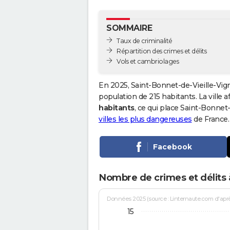
SOMMAIRE
Taux de criminalité
Répartition des crimes et délits
Vols et cambriolages
En 2025, Saint-Bonnet-de-Vieille-Vig
population de 215 habitants. La ville a
habitants
, ce qui place Saint-Bonnet
villes les plus dangereuses
de France.
Facebook
Nombre de crimes et délits 
Données 2025 (source : Linternaute.com d'après 
15