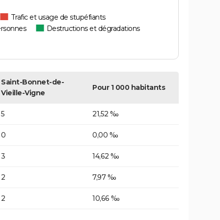
Trafic et usage de stupéfiants
ersonnes
Destructions et dégradations
Saint-Bonnet-de-
Pour 1 000 habitants
Vieille-Vigne
5
21,52 ‰
0
0,00 ‰
3
14,62 ‰
2
7,97 ‰
2
10,66 ‰