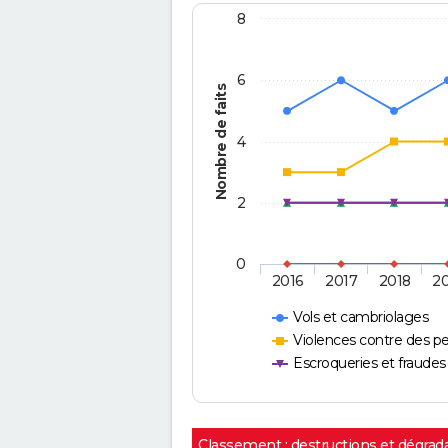
8
6
Nombre de faits
4
2
0
2016
2017
2018
2
Vols et cambriolages
Violences contre des p
Escroqueries et fraudes
Classement : destructions et dégrad