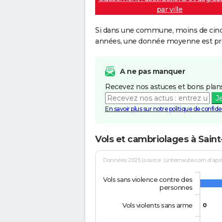
par ville
Si dans une commune, moins de cinq f
années, une donnée moyenne est pro
A ne pas manquer
Recevez nos astuces et bons plans
J
En savoir plus sur notre politique de confiden
Vols et cambriolages à Sain
Données 2025 (source : Linternaute.com d'après 
Vols sans violence contre des
personnes
Vols violents sans arme
0