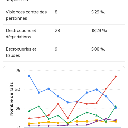
Violences contre des
8
5,29 ‰
personnes
Destructions et
28
18,29 ‰
dégradations
Escroqueries et
9
5,88 ‰
fraudes
75
Nombre de faits
50
25
0