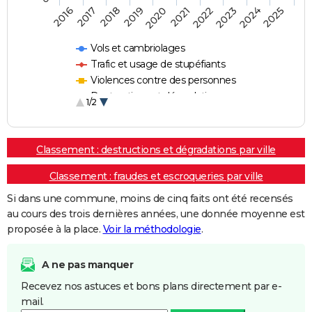
2018
2023
2016
2021
2019
2024
2017
2022
2020
2025
Vols et cambriolages
Trafic et usage de stupéfiants
Violences contre des personnes
Destructions et dégradations
1/2
Escroqueries et fraudes
Classement : destructions et dégradations par ville
Classement : fraudes et escroqueries par ville
Si dans une commune, moins de cinq faits ont été recensés
au cours des trois dernières années, une donnée moyenne est
proposée à la place.
Voir la méthodologie
.
A ne pas manquer
Recevez nos astuces et bons plans directement par e-
mail.