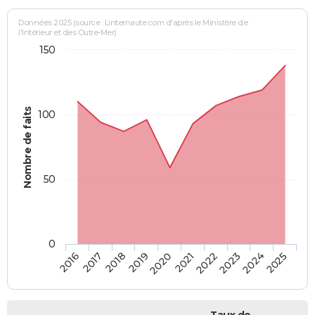
Données 2025 (source : Linternaute.com d'après le Ministère de
l'Intérieur et des Outre-Mer)
150
Nombre de faits
100
50
0
2018
2023
2019
2024
2020
2025
2016
2021
2017
2022