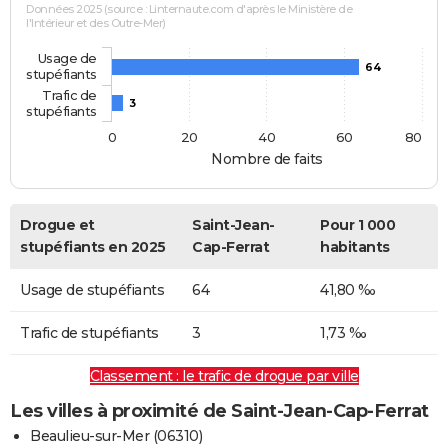
Données 2025 (source : Linternaute.com d'après le Ministère de
l'Intérieur et des Outre-Mer)
Usage de
64
stupéfiants
Trafic de
3
stupéfiants
0
20
40
60
80
Nombre de faits
Drogue et
Saint-Jean-
Pour 1 000
stupéfiants en 2025
Cap-Ferrat
habitants
Usage de stupéfiants
64
41,80 ‰
Trafic de stupéfiants
3
1,73 ‰
Classement : le trafic de drogue par ville
Les villes à proximité de Saint-Jean-Cap-Ferrat
Beaulieu-sur-Mer (06310)