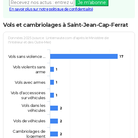
Je m'abonne
En savoir plus sur notre politique de confidentialité
Vols et cambriolages à Saint-Jean-Cap-Ferrat
Données 2025 (source : Linternaute.com d'après le Ministère de
l'Intérieur et des Outre-Mer)
Vols sans violence …
17
Vols violents sans
1
arme
Vols avec armes
1
Vols d'accessoires
1
sur véhicules
Vols dans les
2
véhicules
Vols de véhicules
2
Cambriolages de
2
logement