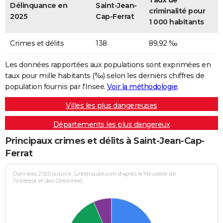
Taux de
Délinquance en
Saint-Jean-
criminalité pour
2025
Cap-Ferrat
1 000 habitants
Crimes et délits
138
89,92 ‰
Les données rapportées aux populations sont exprimées en
taux pour mille habitants (‰) selon les dernièrs chiffres de
population fournis par l'Insee.
Voir la méthodologie
.
Villes les plus dangereuses
Départements les plus dangereux
Principaux crimes et délits à Saint-Jean-Cap-
Ferrat
Données 2025 (source : Linternaute.com d'après le Ministère de
l'Intérieur et des Outre-Mer)