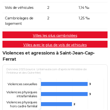
Vols de véhicules
2
1,14 ‰
Cambriolages de
2
1,25 ‰
logement
Villes les plus cambriolées
Villes avec le plus de vols de véhicules
Violences et agressions à Saint-Jean-Cap-
Ferrat
Données 2025 (source : Linternaute.com d'après le Ministère de
l'Intérieur et des Outre-Mer)
Violences sexuelles
3
Violences physiques
3
intrafamiliales
Violences physiques
2
hors cadre familial