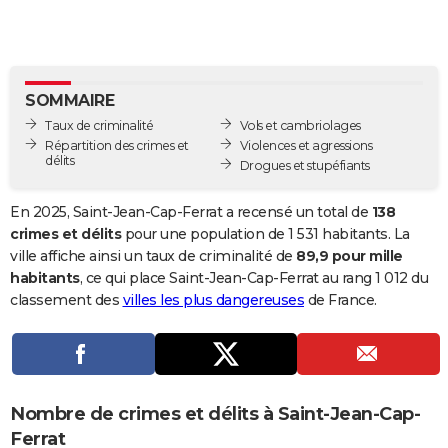
City break
Voyage de noces
Climat
Destinations
Voyage nature
Forum
+
PHOTO
GUIDES D'ACHAT
SOMMAIRE
BONS PLANS
Taux de criminalité
Vols et cambriolages
CARTE DE VOEUX
Répartition des crimes et
Violences et agressions
délits
Drogues et stupéfiants
Carte Bonne année
Carte Pâques
Carte de Noël
Carte Saint-Valentin
Carte d'anniversaire
DICTIONNAIRE
En 2025, Saint-Jean-Cap-Ferrat a recensé un total de
138
Biographies
Expressions
Dictionnaire
Citations
Proverbes
PROGRAMME TV
crimes et délits
pour une population de 1 531 habitants. La
ville affiche ainsi un taux de criminalité de
89,9 pour mille
COPAINS D'AVANT
habitants
, ce qui place Saint-Jean-Cap-Ferrat au rang 1 012 du
classement des
villes les plus dangereuses
de France.
Se connecter
Collèges
Universités
Service militaire
S'inscrire
Lycées
Primaires
Entreprises
Avis de recherche
AVIS DE DÉCÈS
FORUM
Lifestyle
Sport
Television
Cinema
Bricolage
Culture
Auto
Voyage
Nombre de crimes et délits à Saint-Jean-Cap-
Ferrat