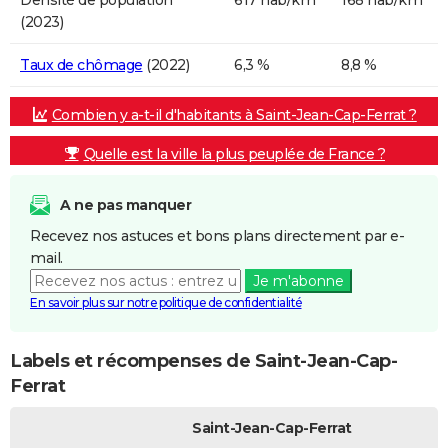
Densité de population
617 hab/km²
168 hab/km²
(2023)
Taux de chômage
(2022)
6,3 %
8,8 %
Combien y a-t-il d'habitants à Saint-Jean-Cap-Ferrat ?
Quelle est la ville la plus peuplée de France ?
A ne pas manquer
Recevez nos astuces et bons plans directement par e-
mail.
Je m'abonne
En savoir plus sur notre politique de confidentialité
Labels et récompenses de Saint-Jean-Cap-
Ferrat
Saint-Jean-Cap-Ferrat