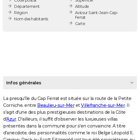
Code postal
Superficie
City break
Voyage de noces
Climat
Destinations
Voyage nature
Forum
+
Département
Altitude
PHOTO
Région
Avis sur Saint-Jean-Cap-
Ferrat
Nom des habitants
GUIDES D'ACHAT
Carte
BONS PLANS
CARTE DE VOEUX
Carte Bonne année
Carte Pâques
Carte de Noël
Carte Saint-Valentin
Carte d'anniversaire
DICTIONNAIRE
Biographies
Expressions
Dictionnaire
Citations
Proverbes
PROGRAMME TV
Infos générales
COPAINS D'AVANT
Se connecter
Collèges
Universités
Service militaire
S'inscrire
Lycées
Primaires
Entreprises
Avis de recherche
AVIS DE DÉCÈS
La presqu'île du Cap Ferrat est située sur la route de la Petite
Corniche, entre
Beaulieu-sur-Mer
et
Villefranche-sur-Mer
. Il
FORUM
s'agit d'une des plus prestigieuses destinations de la Côte
d'
Azur
. D'ailleurs, il suffit d'observer les luxueuses villas
Lifestyle
Sport
Television
Cinema
Bricolage
Culture
Auto
Voyage
présentes dans la commune pour s'en convaincre. A titre
d'anecdote, des personnalités comme le roi Belge Léopold II,
Gregory Peck ou Scott Fitzgerald ont tous été propriétaires au