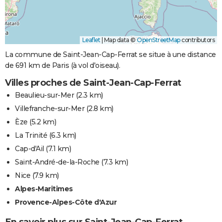
Leaflet
|
Map data ©
OpenStreetMap
contributors
La commune de Saint-Jean-Cap-Ferrat se situe à une distance
de 691 km de Paris (à vol d'oiseau).
Villes proches de Saint-Jean-Cap-Ferrat
Beaulieu-sur-Mer
(2.3 km)
Villefranche-sur-Mer
(2.8 km)
Èze
(5.2 km)
La Trinité
(6.3 km)
Cap-d'Ail
(7.1 km)
Saint-André-de-la-Roche
(7.3 km)
Nice
(7.9 km)
Alpes-Maritimes
Provence-Alpes-Côte d'Azur
En savoir plus sur Saint-Jean-Cap-Ferrat