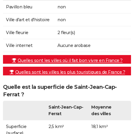
Pavillon bleu
non
Ville d'art et d'histoire
non
Ville fleurie
2 fleur(s)
Ville internet
Aucune arobase
Quelles sont les villes où il fait bon vivre en France ?
Quelles sont les villes les plus touristiques de France ?
Quelle est la superficie de Saint-Jean-Cap-
Ferrat ?
Saint-Jean-Cap-
Moyenne
Ferrat
des villes
Superficie
2,5 km²
18,1 km²
(surface)