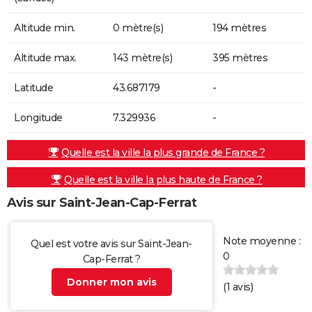
Altitude min.
0 mètre(s)
194 mètres
Altitude max.
143 mètre(s)
395 mètres
Latitude
43.687179
-
Longitude
7.329936
-
Quelle est la ville la plus grande de France ?
Quelle est la ville la plus haute de France ?
Avis sur Saint-Jean-Cap-Ferrat
Note moyenne :
Quel est votre avis sur Saint-Jean-
0
Cap-Ferrat ?
Donner mon avis
(
1
avis)