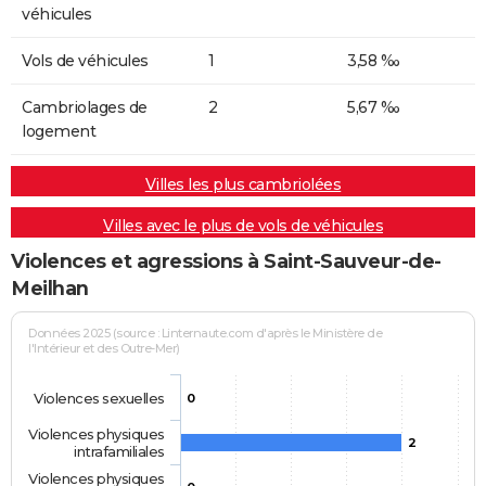
véhicules
Vols de véhicules
1
3,58 ‰
Cambriolages de
2
5,67 ‰
logement
Villes les plus cambriolées
Villes avec le plus de vols de véhicules
Violences et agressions à Saint-Sauveur-de-
Meilhan
Données 2025 (source : Linternaute.com d'après le Ministère de
l'Intérieur et des Outre-Mer)
Violences sexuelles
0
Violences physiques
2
intrafamiliales
Violences physiques