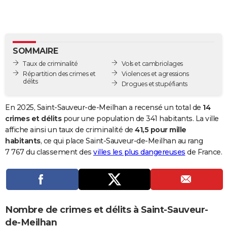
City break
Voyage de noces
Climat
Destinations
Voyage nature
Forum
+
PHOTO
GUIDES D'ACHAT
SOMMAIRE
BONS PLANS
Taux de criminalité
Vols et cambriolages
CARTE DE VOEUX
Répartition des crimes et
Violences et agressions
délits
Drogues et stupéfiants
Carte Bonne année
Carte Pâques
Carte de Noël
Carte Saint-Valentin
Carte d'anniversaire
DICTIONNAIRE
En 2025, Saint-Sauveur-de-Meilhan a recensé un total de
14
Biographies
Expressions
Dictionnaire
Citations
Proverbes
PROGRAMME TV
crimes et délits
pour une population de 341 habitants. La ville
affiche ainsi un taux de criminalité de
41,5 pour mille
COPAINS D'AVANT
habitants
, ce qui place Saint-Sauveur-de-Meilhan au rang
7 767 du classement des
villes les plus dangereuses
de France.
Se connecter
Collèges
Universités
Service militaire
S'inscrire
Lycées
Primaires
Entreprises
Avis de recherche
AVIS DE DÉCÈS
FORUM
Lifestyle
Sport
Television
Cinema
Bricolage
Culture
Auto
Voyage
Nombre de crimes et délits à Saint-Sauveur-
de-Meilhan