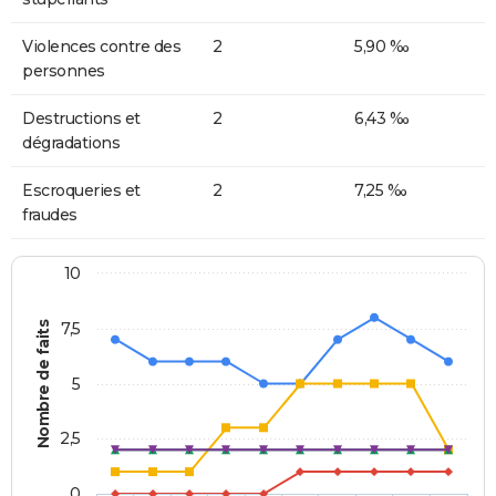
Violences contre des
2
5,90 ‰
personnes
Destructions et
2
6,43 ‰
dégradations
Escroqueries et
2
7,25 ‰
fraudes
10
Nombre de faits
7,5
5
2,5
0