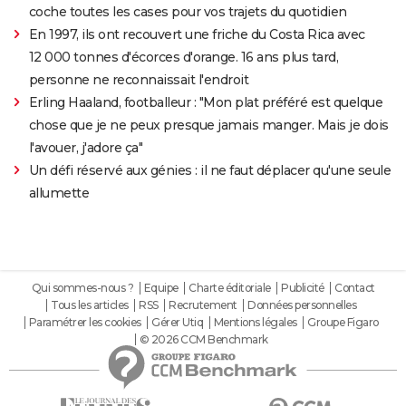
coche toutes les cases pour vos trajets du quotidien
En 1997, ils ont recouvert une friche du Costa Rica avec
12 000 tonnes d'écorces d'orange. 16 ans plus tard,
personne ne reconnaissait l'endroit
Erling Haaland, footballeur : "Mon plat préféré est quelque
chose que je ne peux presque jamais manger. Mais je dois
l'avouer, j'adore ça"
Un défi réservé aux génies : il ne faut déplacer qu'une seule
allumette
Qui sommes-nous ?
Equipe
Charte éditoriale
Publicité
Contact
Tous les articles
RSS
Recrutement
Données personnelles
Paramétrer les cookies
Gérer Utiq
Mentions légales
Groupe Figaro
© 2026 CCM Benchmark