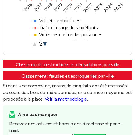
2018
2023
2020
2025
2017
2022
2019
2024
2016
2021
Vols et cambriolages
Trafic et usage de stupéfiants
Violences contre des personnes
Destructions et dégradations
1/2
Escroqueries et fraudes
Classement : destructions et dégradations par ville
Classement : fraudes et escroqueries par ville
Si dans une commune, moins de cinq faits ont été recensés
au cours des trois dernières années, une donnée moyenne est
proposée à la place.
Voir la méthodologie
.
A ne pas manquer
Recevez nos astuces et bons plans directement par e-
mail.