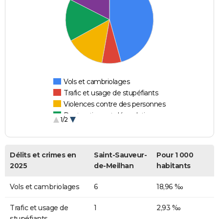
Vols et cambriolages
Trafic et usage de stupéfiants
Violences contre des personnes
Destructions et dégradations
1/2
Escroqueries et fraudes
Délits et crimes en
Saint-Sauveur-
Pour 1 000
2025
de-Meilhan
habitants
Vols et cambriolages
6
18,96 ‰
Trafic et usage de
1
2,93 ‰
stupéfiants