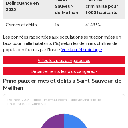
Saint-
Taux de
Délinquance en
Sauveur-
criminalité pour
2025
de-Meilhan
1 000 habitants
Crimes et délits
14
41,48 ‰
Les données rapportées aux populations sont exprimées en
taux pour mille habitants (‰) selon les dernièrs chiffres de
population fournis par l'Insee.
Voir la méthodologie
.
Villes les plus dangereuses
Départements les plus dangereux
Principaux crimes et délits à Saint-Sauveur-de-
Meilhan
Données 2025 (source : Linternaute.com d'après le Ministère de
l'Intérieur et des Outre-Mer)