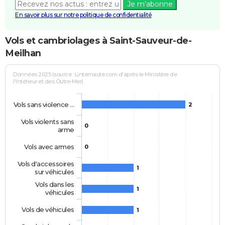
Je m'abonne
En savoir plus sur notre politique de confidentialité
Vols et cambriolages à Saint-Sauveur-de-
Meilhan
Données 2025 (source : Linternaute.com d'après le Ministère de
l'Intérieur et des Outre-Mer)
Vols sans violence …
2
Vols violents sans
0
arme
Vols avec armes
0
Vols d'accessoires
1
sur véhicules
Vols dans les
1
véhicules
Vols de véhicules
1