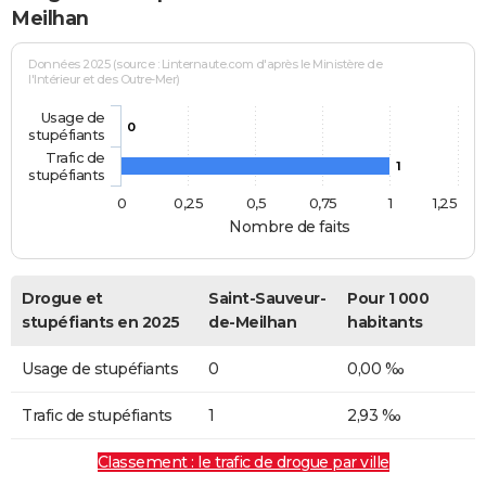
Meilhan
Données 2025 (source : Linternaute.com d'après le Ministère de
l'Intérieur et des Outre-Mer)
Usage de
0
stupéfiants
Trafic de
1
stupéfiants
0
0,25
0,5
0,75
1
1,25
Nombre de faits
Drogue et
Saint-Sauveur-
Pour 1 000
stupéfiants en 2025
de-Meilhan
habitants
Usage de stupéfiants
0
0,00 ‰
Trafic de stupéfiants
1
2,93 ‰
Classement : le trafic de drogue par ville