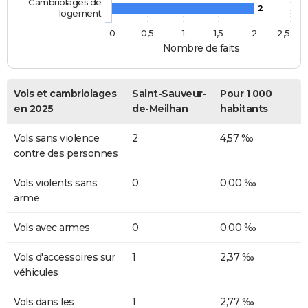
Cambriolages de
2
logement
0
0,5
1
1,5
2
2,5
Nombre de faits
Vols et cambriolages
Saint-Sauveur-
Pour 1 000
en 2025
de-Meilhan
habitants
Vols sans violence
2
4,57 ‰
contre des personnes
Vols violents sans
0
0,00 ‰
arme
Vols avec armes
0
0,00 ‰
Vols d'accessoires sur
1
2,37 ‰
véhicules
Vols dans les
1
2,77 ‰